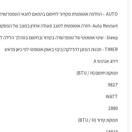
AUTO - החלפה אוטומטית מקירור לחימום בהתאם לתנאי הטמפרטורה בחדר.
Auto Restart -חזרה אוטומטית למצב פעולה אחרון במצב של הפסקת חשמל
Sleep - שינוי אוטומטי של טמפרטורה בקירור ובחימום במהלך הלילה לנוחות ולשינה נעימה.
TIMER - תכנות המזגן להדלקה/כיבוי באופן אוטומטי לפי כיוון מראש
דירוג אנרגטי A
תפוקת חימום (BTU / H)
9827
WATT
2880
תפוקת קירור (BTU / H)
14024