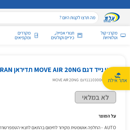
מקרני קול
תנורי אפייה,
מקררים
וטלוויזיות
כיריים וקולטים
ומקפיאים
מזגן נייד דגם MOVE AIR 20NG תדיראן TADIRAN
אתר אילת
מק״ט
:
111030003
דגם: MOVE AIR 20NG
לא במלאי
על המוצר
AUTO - החלפה אוטומטית מקירור לחימום בהתאם לתנאי הטמפרטורה בחדר.