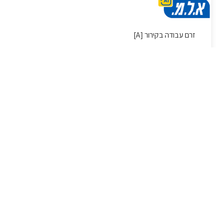
2.5
זרם עבודה בקירור [A]
6.93
זרם עבודה בחימום [A]
5.05
מתח זינה [V/Hz/Ph]
230/50/1
נתיך פיוז
10C
סוג קרר
R-410A