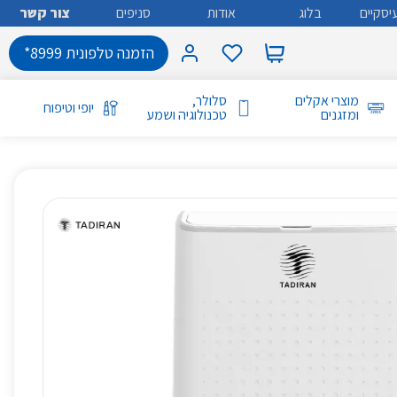
יסקיים
בלוג
אודות
סניפים
צור קשר
הזמנה טלפונית 8999*
מוצרי אקלים
סלולר,
יופי וטיפוח
ומזגנים
טכנולוגיה ושמע