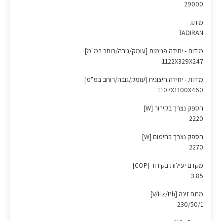
29000
מותג
TADIRAN
מידות - יחידה פנימית [עומק/גובה/רוחב במ"מ]
1122X329X247
מידות - יחידה חיצונית [עומק/גובה/רוחב במ"מ]
1107X1100X460
הספק נצרך בקירור [W]
2220
הספק נצרך בחימום [W]
2270
מקדם יעילות בקירור [COP]
3.85
מתח זינה [V/Hz/Ph]
230/50/1