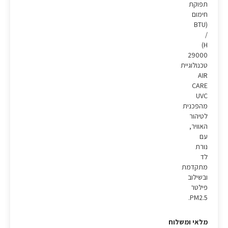
תפוקת
חימום
(BTU
/
H)
29000
טכנולוגיית
AIR
CARE
UVC
מהפכנית
לטיהור
האוויר,
עם
נורת
לד
מתקדמת
ובשילוב
פילטר
PM2.5.
מלאי ומשלוח