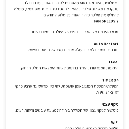
טכנולוגיית AIR CARE UVC מהפכנית לטיהור האוויר, עם נורת לד
מתקדמת ובשילוב פילטר PM2.5. להשגת טיהור אוויר אופטימלי, מומלץ
להחליף את פילטר טיהור האוויר כל שלושה חודשים.
7 FAN SPEEDS
שבע מהירויות של המאוורר הפנימי לפעולה חרישית במיוחד
Auto Restart
חזרה אוטומטית למצב פעולה אחרון במצב של הפסקת חשמל
I Feel
התאמת טמפרטורת החדר בהתאם לאיזור הימצאות השלט הרחוק.
TIMER X4
הפעלת/הפסקת המזגן באופן אוטומטי, לפי כיוון מראש עד ארבע פרקי
זמן ב-24 שעות
ניקוי עצמי
פונקציה לניקוי עצמי של הסוללה ביחידה למניעת עובשים וריחות רעים.
WIFI
שליטה מרחוק באמצעות טלפון חכם