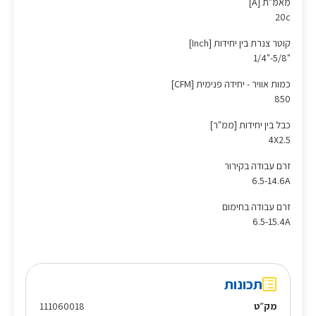
מאמ"ת [A]
20c
קוטר צנרת בין יחידות [Inch]
"5/8-"1/4
כמות אוויר - יחידה פנימית [CFM]
850
כבל בין יחידות [ממ"ר]
4X2.5
זרם עבודה בקירור
6.5-14.6A
זרם עבודה בחימום
6.5-15.4A
תכונות
מק״ט
111060018