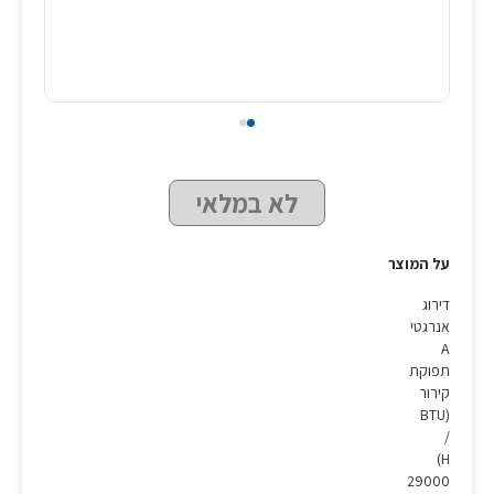
לא במלאי
על המוצר
דירוג
אנרגטי
A
תפוקת
קירור
(BTU
/
H)
29000