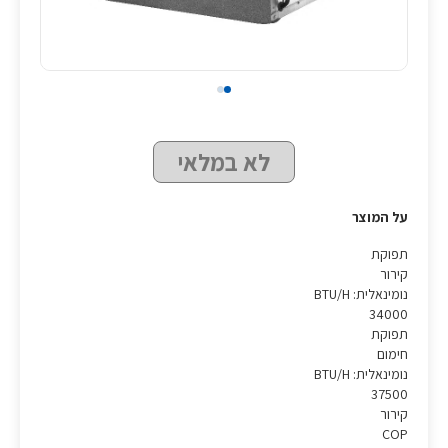
לא במלאי
על המוצר
תפוקת
קירור
נומינאלית: BTU/H
34000
תפוקת
חימום
נומינאלית: BTU/H
37500
קירור
COP