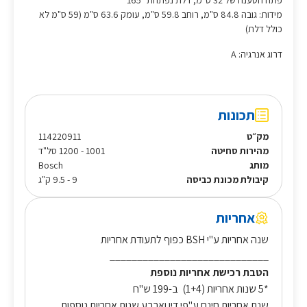
פתח הטענה של 32 ס"מ, דלת נפתחת 165°
מידות: גובה 84.8 ס"מ, רוחב 59.8 ס"מ, עומק 63.6 ס"מ (59 ס"מ לא
כולל דלת)
דרוג אנרגיה: A
תכונות
מק״ט
114220911
מהירות סחיטה
1001 - 1200 סל"ד
מותג
Bosch
קיבולת מכונת כביסה
9 - 9.5 ק"ג
אחריות
שנה אחריות ע"י BSH כפוף לתעודת אחריות
_____________________________
הטבת רכישת אחריות נוספת
*5 שנות אחריות (1+4) ב-199 ש"ח
שנת אחריות חינם ע"פי דין וארבע שנות אחריות נוספות