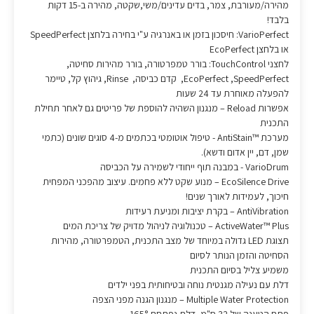
מהירה/מעורבת, צמר, בדים עדינים/משי,שקטה, מהירה ב-15 דקות
בלבד!
VarioPerfect: חיסכון בזמן או באנרגיה ע"י בחירה בלחצן SpeedPerfect
או בלחצן EcoPerfect
לחצני TouchControl: בורר טמפרטורה, בורר מהירות סחיטה,
EcoPerfect ,SpeedPerfect, קדם כביסה, Rinse, גיהוץ קל, טיימר
להפעלה מאוחרת עד 24 שעות
אפשרות Reload – מנגנון השהיה להוספת של פריטים גם לאחר תחילת
התכנית
מערכת ™AntiStain - טיפול אוטומטי בכתמים מ-4 סוגים שונים (כתמי
שמן, דם, יין אדום ודשא).
VarioDrum - במבנה תוף ייחודי לשמירה על הכביסה
EcoSilence Drive – מנוע שקט ללא פחמים. עיצוב מהפכני המפחית
חיכוך, לעמידות לאורך שנים!
AntiVibration – בקרת יציבות ומניעת רעידות
ActiveWater™ Plus – טכנולוגיה לניהול מדויק של צריכת המים
תצוגת LED גדולה במיוחד של מצב התכנית, הטמפרטורה, מהירות
הסחיטה והזמן הנותר לסיום
משמיע צליל בסיום התכנית
דלת עם נעילה מגנטית נוחה ובטיחותית בפני ילדים
Multiple Water Protection – מנגנון הגנה מפני הצפה