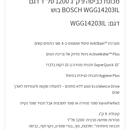
מכונת כביסה 9 ק"ג 1200 סל"ד דגם
BOSCH WGG14203IL בוש
דגם: WGG14203IL
מערכת ™AntiStain טיפול אוטומטי ב-4 סוגי כתמים קשים
ActiveWater™ Plus ניהול מדויק של צריכת המים
’SuperQuick 15 תכנית מהירה ב-15 דקות בלבד!
Hygiene Plus תכנית הגיינית במיוחד
EcoSilence Drive מנוע ללא פחמים – לפעולה שקטה ולעמידות לאורך
שנים
VarioPerfect סופר מהירה או סופר חסכונית אבל תמיד סופר נקייה
קיבולת: 9 ק"ג
מהירות סחיטה מרבית: 1200 סל"ד
תכניות מיוחדות*: חולצות, פוך, בגדי ספורט, ניקוי תוף, כביסה