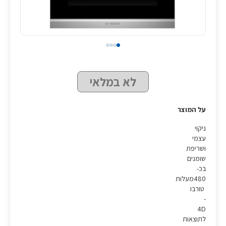
לא במלאי
על המוצר
ניקוי
עצמי
ושריפת
שומנים
בכ-
480מעלות
טורבו
-
4D
לתוצאות