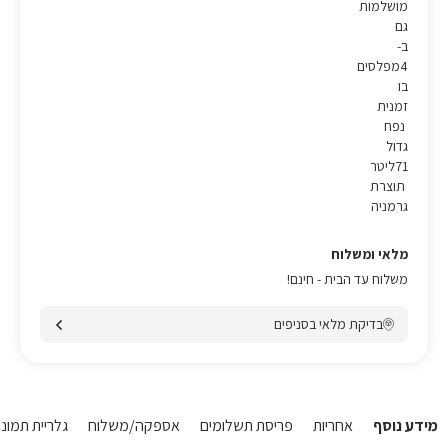
מושלמות
גם
ב-
4מפלסים
בו
זמנית
נפח
גדול
71ליטר
תוצרת
גרמניה
מלאי ומשלוח
משלוח עד הבית - חינם!
בדיקת מלאי בסניפים
מידע נוסף
אחריות
פריסת תשלומים
אספקה/משלוח
גלריית תמונו