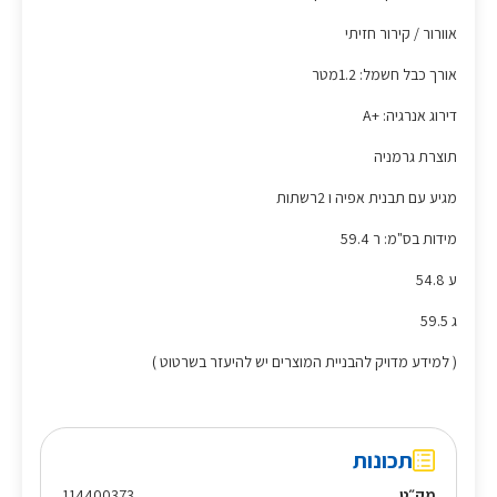
אוורור / קירור חזיתי
אורך כבל חשמל: 1.2מטר
דירוג אנרגיה: +A
תוצרת גרמניה
מגיע עם תבנית אפיה ו 2רשתות
מידות בס"מ: ר 59.4
ע 54.8
ג 59.5
( למידע מדויק להבניית המוצרים יש להיעזר בשרטוט )
תכונות
מק״ט
114400373