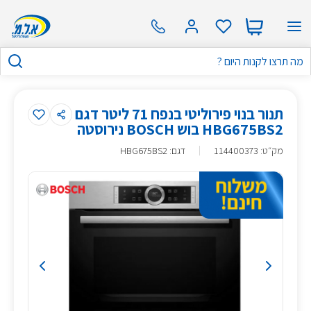
תנור בנוי פירוליטי בנפח 71 ליטר דגם
HBG675BS2 בוש BOSCH נירוסטה
מק״ט
:
114400373
דגם: HBG675BS2