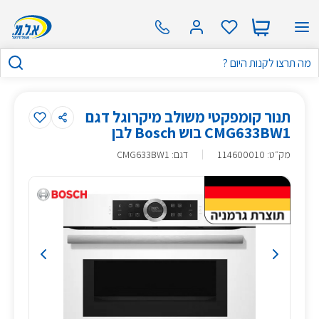
תנור קומפקטי משולב מיקרוגל דגם
CMG633BW1 בוש Bosch לבן
מק״ט
:
114600010
דגם: CMG633BW1