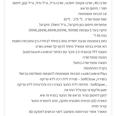
טורבו 4D, טורבו אקטיבי חסכוני, טורבו גריל, גריל גדול, גריל קטן, חימום
חוזר / חימום מראש
14 תכניות אוטומטיות
טווח טמפרטורה : 30°C - 275 °C
אפשרויות חימום כגון מיקרוגל, גריל משולב מיקרוגל
מיקרו בעל 5 עוצמות (90W,180W,360W,600W, 900W)
נפח 45 ל'
ניווט באמצעות טבעת ייחודית נוחה במיוחד לבחירה בין התוכניות השונות
תא אפייה בציפוי אמאייל מיוחד לניקוי קל ושאינו נשרט
תצוגת TFT צבעונית 2.5 אינץ' עם כפתורי touch-control (מגע)
הצעת טמפרטורה
תצוגת טמפרטורה בפועל
בקרת התחממות
cookControl Plus תוכניות אוטומטיות לתוצאות מושלמות בבישול
בסגירה, SoftClose – סגירת דלת רכה ללא טריקה
, SoftOpen - פתיחת דלת התנור בצורה רכה והדרגתית ללא טריקה
שעון אלקטרוני עם צליל התראה
לחצן לחימום מהיר מראש של התנור במהירות שיא
תאורת LED פנימית חסכונית וחזקה, מתג לתאורת התנור
קירור חזיתי
מאוורר אחורי מנירוסטה מסתובב לשני הכיוונים לאפקט 4D