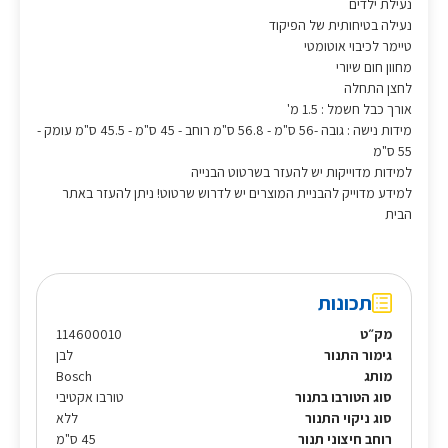
נעילת ילדים
נעילה בטיחותית של הפיקוד
טיימר לכיבוי אוטומטי
מחוון חום שיורי
לחצן התחלה
אורך כבל חשמל : 1.5 מ'
מידות נישה : גובה -56 ס"מ - 56.8 ס"מ רוחב - 45 ס"מ - 45.5 ס"מ עומק -
55 ס"מ
למידות מדוייקות יש להעזר בשרטוט הבנייה
למידע מדוייק להבניית המוצרים יש לדרוש שרטוט! ניתן להעזר באתר
הבית
תכונות
מק״ט
114600010
גימור התנור
לבן
מותג
Bosch
סוג הטורבו בתנור
טורבו אקטיבי
סוג ניקוי התנור
ללא
רוחב חיצוני תנור
45 ס"מ