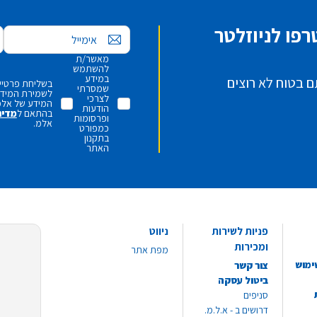
פו לניוזלטר
אימייל
מאשר/ת
להשתמש
במידע
ם בטוח לא רוצים
בשליחת פרטיי,
שמסרתי
לשמירת המידע 
לצרכי
המידע של אלמ
הודעות
בהתאם ל
מדינ
ופרסומות
אלמ.
כמפורט
בתקנון
האתר
פניות לשירות
ניווט
ומכירות
מפת אתר
ימוש
צור קשר
ביטול עסקה
סניפים
דרושים ב - א.ל.מ.