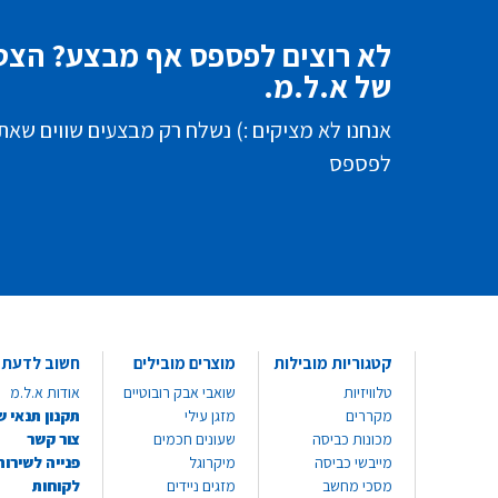
לא רוצים לפספס אף מבצע? הצטר
של א.ל.מ.
אנחנו לא מציקים :) נשלח רק מבצעים שווים שאת
לפספס
קטגוריות מובילות
מוצרים מובילים
חשוב לדעת
טלוויזיות
שואבי אבק רובוטיים
אודות א.ל.מ
מקררים
מזגן עילי
תקנון תנאי ש
מכונות כביסה
שעונים חכמים
צור קשר
מייבשי כביסה
מיקרוגל
פנייה לשירות
מסכי מחשב
מזגים ניידים
לקוחות