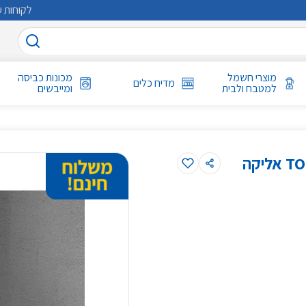
לקוחות ע
מוצרי חשמל
מכונות כביסה
מדיח כלים
למטבח ולבית
ומייבשים
קולט אדים צמוד קיר 90 ס"מ דגם TONDA90EL אליקה