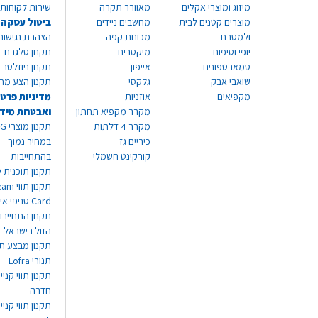
מיזוג ומוצרי אקלים
מאוורר תקרה
שירות לקוחות 8999*
מוצרים קטנים לבית
מחשבים ניידים
ביטול עסקה
ולמטבח
מכונות קפה
הצהרת נגישות
יופי וטיפוח
מיקסרים
תקנון טלגרם
סמארטפונים
אייפון
תקנון ניוזלטר
שואבי אבק
גלקסי
תקנון הצע מח
מקפיאים
אוזניות
מדיניות פרטי
מקרר מקפיא תחתון
ואבטחת מיד
מקרר 4 דלתות
תקנון
כיריים גז
במחיר נמוך
קורקינט חשמלי
בהתחייבות
תקנון תוכנית ט
תקנון תו
Card סניפי אילת
תקנון התחייבו
הזול בישראל
תקנון מבצע תו
תנורי Lofra
תקנון תווי קניי
חדרה
תקנון תווי קניי