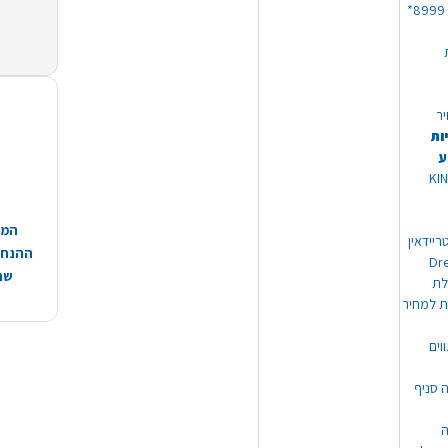
יר
ות
ע
 מוצרי KING
המח
ריידאין
ההנחות
וי Dream
שהמ
ת למחיר
וים
ה סניף
ה