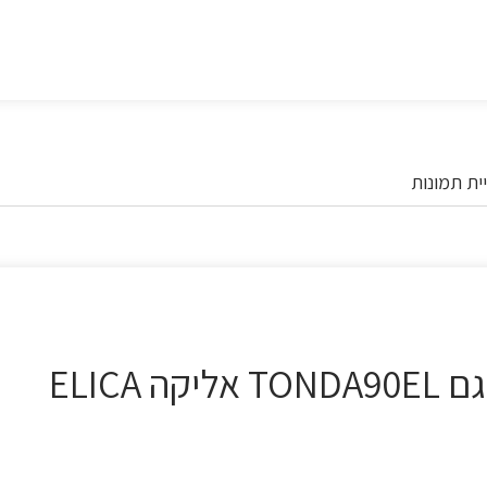
ית תמונות
קולט אדים צמוד קיר 90 ס"מ דגם TONDA90EL אליקה ELICA