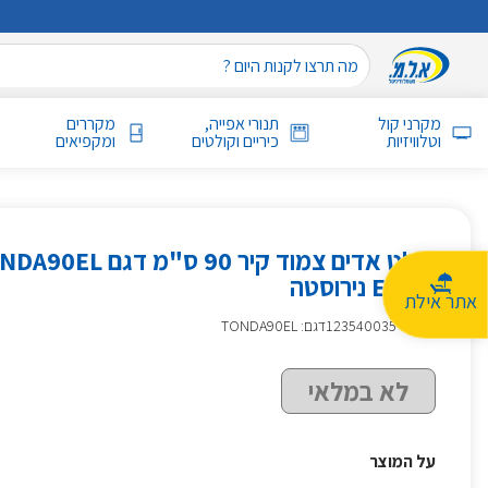
מקרני קול
תנורי אפייה,
מקררים
וטלוויזיות
כיריים וקולטים
ומקפיאים
ELICA נירוסטה
אתר אילת
מק״ט
:
123540035
דגם: TONDA90EL
לא במלאי
על המוצר