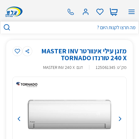
מזגן עילי אינוורטר MASTER INV
240 X טורנדו TORNADO
מק״ט
:
125061345
דגם: MASTER INV 240 X