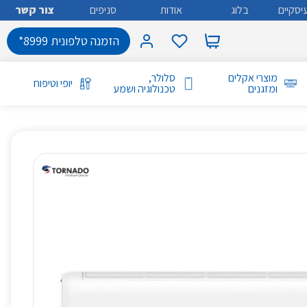
יסקיים
בלוג
אודות
סניפים
צור קשר
הזמנה טלפונית 8999*
מוצרי אקלים
סלולר,
יופי וטיפוח
ומזגנים
טכנולוגיה ושמע