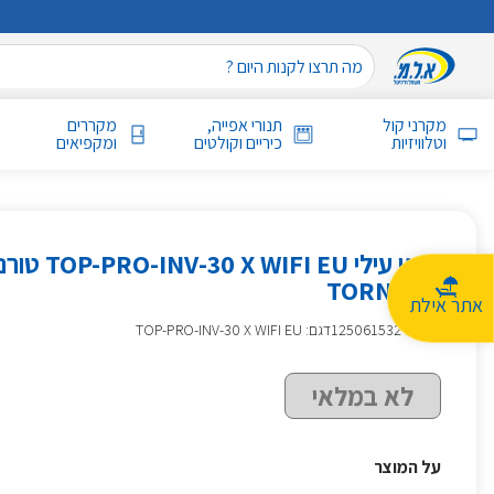
מקרני קול
תנורי אפייה,
מקררים
וטלוויזיות
כיריים וקולטים
ומקפיאים
מזגן עילי O-INV-30 X WIFI EU
TORNADO
אתר אילת
מק״ט
:
125061532
דגם: TOP-PRO-INV-30 X WIFI EU
לא במלאי
על המוצר