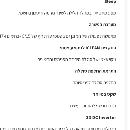
Sleep
מונע מיזוג יתר במהלך הלילה לשינה נעימה וחיסכון בחשמל
מערכת הפשרה
מאפשרת פעולה של המזגן גם בטמפרטורת חוץ של C°15 -בחימום ו-C°47 בקירור
פונקצית iCLEAN לניקוי עוצמתי
ניקוי עצמי של סוללת היחידה הפנימית והחיצונית
התראת החלפת סוללה
החלפת סוללה לפני סיומה
שקט במיוחד
תכנון חדשני להפחת רעשים
3D DC Inverter
טכנולוגית אינוורטר מלאה בכל רכיבי המערכת (מדחס, מנוע מאייד ומנ