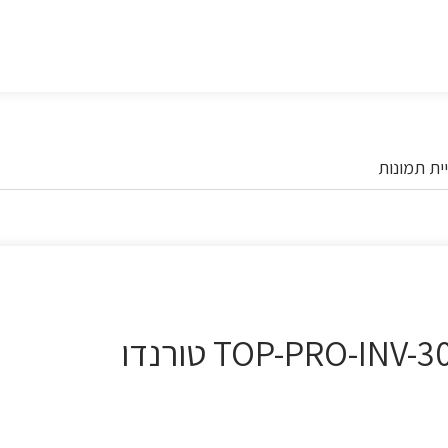
ית תמונות
מזגן עילי TOP-PRO-INV-30X WIFI CARBON EU טורנדו