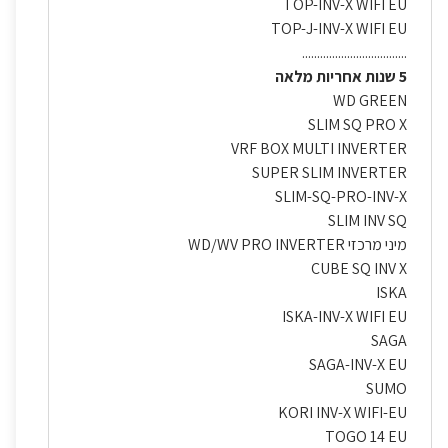
TOP-INV-X WIFI EU
TOP-J-INV-X WIFI EU
...................................
5 שנות אחריות מלאה
WD GREEN
SLIM SQ PRO X
VRF BOX MULTI INVERTER
SUPER SLIM INVERTER
SLIM-SQ-PRO-INV-X
SLIM INV SQ
מיני מרכזי WD/WV PRO INVERTER
CUBE SQ INV X
ISKA
ISKA-INV-X WIFI EU
SAGA
SAGA-INV-X EU
SUMO
KORI INV-X WIFI-EU
TOGO 14 EU