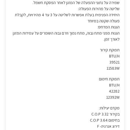
שמירה על נתוני ההפעלה של המזגן לאחר הפסקת חשמל.
שליטה על מהירות הפעולה:
היחידה הפנימית בעלת אפשרות לשליטה על 3 עד 4 מהירויות, לקבלת
פעולה שקטה במיוחד
הגנות המדחס:
הגנות מפני מתח גבוה, מתח נמוך וזרם גבוה השומרים על עמידות המזגן
לאורך זמן.
תפוקת קירור
BTU/H
39521
11583W
תפוקת חימום
BTU/H
42282
12392W
מקדם יעילות:
בקירור C.O.P 3.32
בחימום C.O.P 3.64
דירוג אנרגיה- F