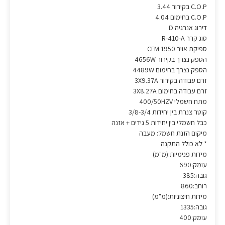
C.O.P בקירור 3.44
C.O.P בחימום 4.04
דירוג אנרגיה D
סוג קרר R-410-A
ספיקת אויר CFM 1950
הספק נצרך בקירור 4656W
הספק נצרך בחימום 4489W
זרם עבודה בקירור 3X9.37A
זרם עבודה בחימום 3X8.27A
מתח חשמלי 400/50HZV
קוטר צנרת בין יחידות 3/8-3/4
כבל חשמלי בין יחידות 5 גידים + אזנה
מיקום הזנת חשמל: מעבה
* לא כולל התקנה
מידות פנימיות:(מ"מ)
עומק:690
גובה:385
רוחב:860
מידות חיצוניות:(מ"מ)
גובה:1335
עומק:400