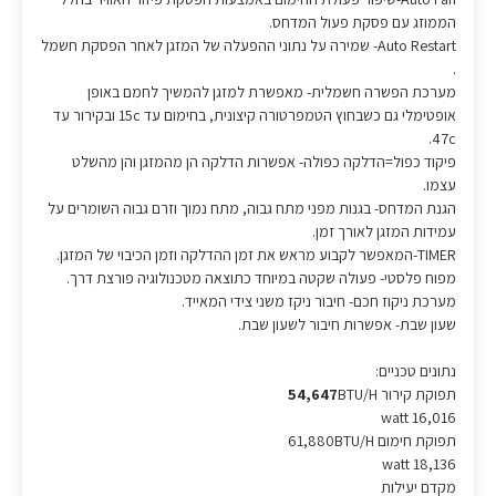
הממוזג עם פסקת פעול המדחס.
Auto Restart- שמירה על נתוני ההפעלה של המזגן לאחר הפסקת חשמל
.
מערכת הפשרה חשמלית- מאפשרת למזגן להמשיך לחמם באופן
אופטימלי גם כשבחוץ הטמפרטורה קיצונית, בחימום עד 15c ובקירור עד
47c.
פיקוד כפול=הדלקה כפולה- אפשרות הדלקה הן מהמזגן והן מהשלט
עצמו.
הגנת המדחס- בגנות מפני מתח גבוה, מתח נמוך וזרם גבוה השומרים על
עמידות המזגן לאורך זמן.
TIMER-המאפשר לקבוע מראש את זמן ההדלקה וזמן הכיבוי של המזגן.
מפוח פלסטי- פעולה שקטה במיוחד כתוצאה מטכנולוגיה פורצת דרך.
מערכת ניקוז חכם- חיבור ניקז משני צידי המאייד.
שעון שבת- אפשרות חיבור לשעון שבת.
נתונים טכניים:
תפוקת קירור
BTU/H
54,647
watt 16,016
תפוקת חימום 61,880BTU/H
watt 18,136
מקדם יעילות