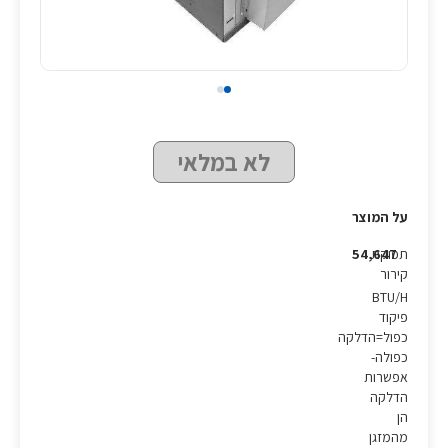
לא במלאי
על המוצר
תפוקת
54,647
קירור
BTU/H
פיקוד
כפול=הדלקה
כפולה-
אפשרות
הדלקה
הן
מהמזגן