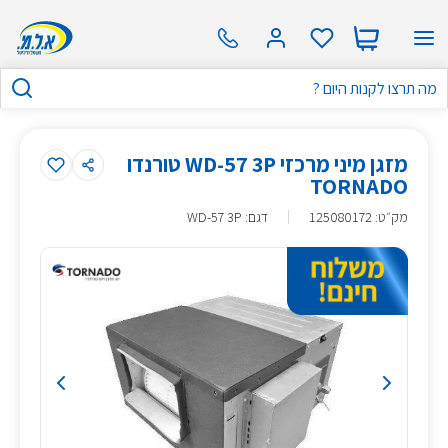
מזגן מיני מרכזי WD-57 3P טורנדו
TORNADO
מק״ט
:
125080172
דגם: WD-57 3P