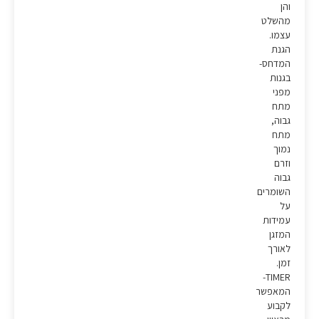
והן
מהשלט
עצמו.
הגנת
המדחס-
בגנות
מפני
מתח
גבוה,
מתח
נמוך
וזרם
גבוה
השומרים
על
עמידות
המזגן
לאורך
זמן.
TIMER-
המאפשר
לקבוע