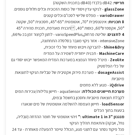
חרישי:
dB42 בלבד! (dB40 בתכנית השקטה)
glassZone
- לניקוי עדין ויסודי של כוסות הזכוכית וכלים חלולים נוספים.
varioDrawer
– מפלס שלישי לסכו"ם וכלים קטנים
8 תכניות:
אינטנסיבית 70°, אוטומטית 65°-45°, חסכונית 50°,‏ שקטה
50°, אקספרס60°, כוסות 40°, תכנית מועדפת, תכנית מהירה 45°
4 לחצנים:
שליטה מרחוק,varioSpeedPlus - לחצן לקיצור זמן בכ-66%,
intensiveZone - אזור ניקוי מוגבר בסלסלה התחתונה,
Shine&Dry
- להברקה וייבוש מיוחד של כלי זכוכית,
MachineCare
- תכנית ייחודית לשמירה על המדיח
Zeolite
- מינרל מיוחד הנמצא במערכות המדיח המאפשר ייבוש יסודי גם
של כלי הפלסטיק
dosageAssist
– מערכת פירוק אקטיבית של טבליות הניקוי לתוצאות
מיטביות
iQdrive
- מנוע ללא פחמים
מערכת חיישנים הכוללת:
aquaSensor - חיישן צלילות/עכירות המים
לקבלת תוצאות מיטביות וחסכון בחשמל ובמים,
loadSensor
- חיישן העמסה להשלמה אוטומטית של מים שנאגרו
בטעות בתוך הכלים
מנגנון "ultimate 1 in 3 :"
זיהוי אוטומטי של חומר ההדחה (טבליה,
נוזל, אבקה) והתאמת תהליך הניקוי
פנל פיקוד נסתר עם לחצני מגע, הכולל טיימר להפעלה מאוחרת - עד 24