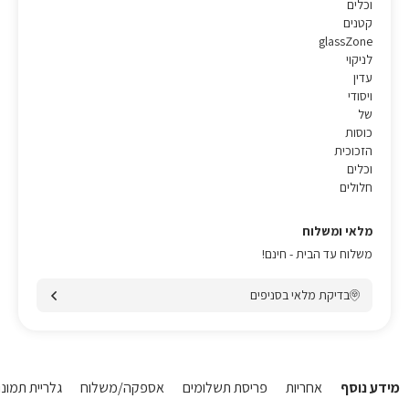
וכלים
קטנים
glassZone
לניקוי
עדין
ויסודי
של
כוסות
הזכוכית
וכלים
חלולים
מלאי ומשלוח
משלוח עד הבית - חינם!
בדיקת מלאי בסניפים
מידע נוסף
אחריות
פריסת תשלומים
אספקה/משלוח
גלריית תמונו