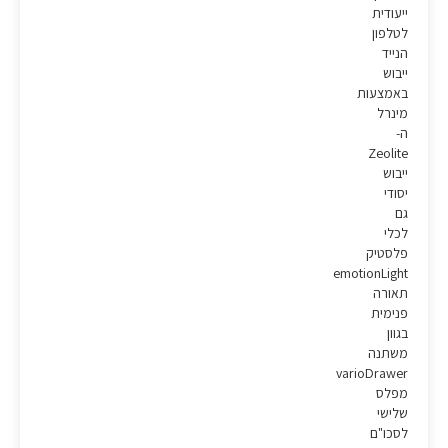
ייעודית
לטלפון
הנייד
ייבוש
באמצעות
מינרל
ה-
Zeolite
ייבוש
יסודי
גם
לכלי
פלסטיק
emotionLight
תאורה
פנימית
בגוון
משתנה
varioDrawer
מפלס
שלישי
לסכו"ם