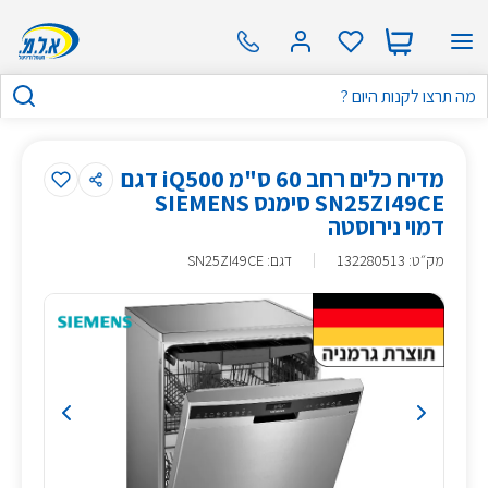
מדיח כלים רחב 60 ס"מ iQ500 דגם
SN25ZI49CE סימנס SIEMENS
דמוי נירוסטה
מק״ט
:
132280513
דגם: SN25ZI49CE