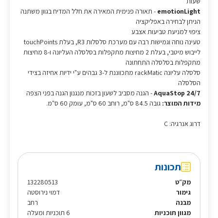
שעות
emotionLight
- תאורה פנימית המאירה את חלל המדיח בגוון משתנה
הניתן לבחירה באפליקציה
ציפוי למניעת טביעות אצבע
טעינה נוחה וגמישות רבה עם מערכת סלסלות R3, בעלת touchPoints
לייבוש מיטבי, בעלת 2 מחיצות מתקפלות בסלסלה העליונה ו-8 מחיצות
מתקפלות בסלסלה התחתונה
סלסלה עליונה rackMatic מתכווננת ל-3 גבהים ע"י ידיות אחיזה בצידי
הסלסלה
24/7 AquaStop
- הגנה מסביב לשעון בזכות מנגנון הגנה בפני הצפה
מידות המוצר:
גובה 84.5 ס"מ, רוחב 60 ס"מ, עומק 60 ס"מ.
דרוג אנרגיה: C
תכונות
מק״ט
132280513
גימור
דמוי נירוסטה
מבנה
רחב
מגוון תוכניות
6 תוכניות ומעלה