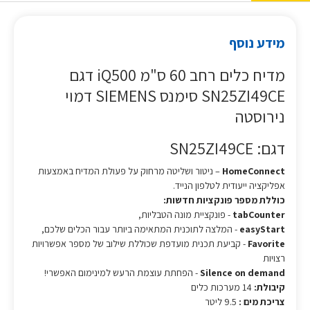
מידע נוסף
מדיח כלים רחב 60 ס"מ iQ500 דגם
SN25ZI49CE סימנס SIEMENS דמוי
נירוסטה
דגם: SN25ZI49CE
HomeConnect
– ניטור ושליטה מרחוק על פעולת המדיח באמצעות
אפליקציה ייעודית לטלפון הנייד.
כוללת מספר פונקציות חדשות:
tabCounter
- פונקציית מונה הטבליות,
easyStart
- המלצה לתוכנית המתאימה ביותר עבור הכלים שלכם,
Favorite
- קביעת תכנית מועדפת שכוללת שילוב של מספר אפשרויות
רצויות
Silence on demand
- הפחתת עוצמת הרעש למינימום האפשרי!
קיבולת:
14 מערכות כלים
צריכת מים :
9.5 ליטר