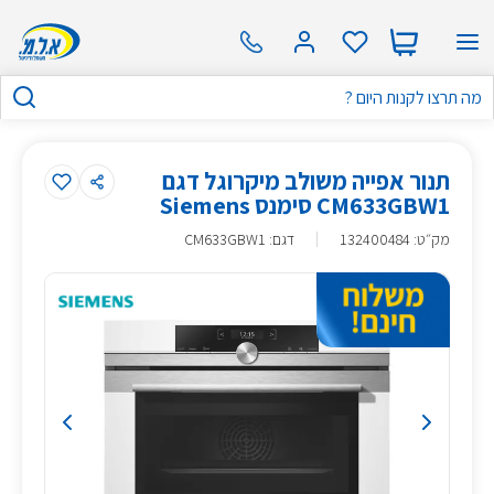
תנור אפייה משולב מיקרוגל דגם
CM633GBW1 סימנס Siemens
מק״ט
:
132400484
דגם: CM633GBW1