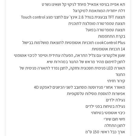
תא אפייה בציפוי אמאייל מיוחד לניקוי קל ושאינו נשרט
דלת ייחודית המותאמת למיקרוגל
תצוגת TFT צבעונית בגודל 2.8 אינץ' עם לחצני מגע Touch control
תצוגת טמפרטורה מומלצת לתוכנית
תצוגת טמפרטורה בפועל
בקרת התחממות
cookControl Plus תוכניות אוטומטיות לתוצאות מושלמות בבישול
14 תכניות אוטומטיות
שעון אלקטרוני עם צליל התראה, הפעלה עתידית וטיימר לכיבוי אוטומטי
לחצן לחימום מהיר מראש של התנור במהירות שיא
תאורת LED פנימית חסכונית וחזקה, לחצן נפרד לתאורה פנימית של
התנור
קירור חזיתי
מאוורר אחורי מנירוסטה מסתובב לשני הכיוונים לאפקט 4D
אפשרות להוספת מסילות טלסקופיות
נעילת ילדים
נעילת בטיחות בפני ילדים
כיבוי אוטומטי בטיחותי
חיווי חום שיורי
לחצן התחלה
אורך כבל ראשי: 150 ס"מ