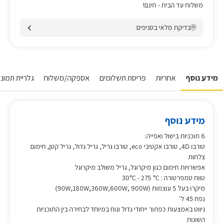
משלוח עד הבית - חינם!
בדיקת מלאי בסניפים
מידע נוסף
אחריות
פריסת תשלומים
אספקה/משלוח
גלריית תמונו
מידע נוסף
6 תוכניות בישול ואפייה:
טורבו 4D, טורבו אקטיבי eco, טורבו גריל, גריל גדול, גריל קטן, חימום
צלחות
אפשרויות חימום כגון מיקרוגל, גריל משולב מיקרוגל
טווח טמפרטורה : 30°C - 275 °C
מיקרו בעל 5 עוצמות (90W,180W,360W,600W, 900W)
נפח 45 ל'
ניווט באמצעות כפתור ייחודי גדול ונוח במיוחד לבחירה בין התוכניות
השונות