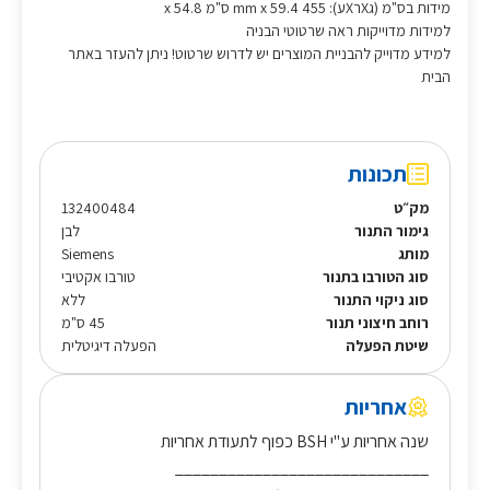
מידות בס"מ (גXרXע): 455 mm x 59.4 ס"מ x 54.8
למידות מדוייקות ראה שרטוטי הבניה
למידע מדוייק להבניית המוצרים יש לדרוש שרטוט! ניתן להעזר באתר
הבית
תכונות
מק״ט
132400484
גימור התנור
לבן
מותג
Siemens
סוג הטורבו בתנור
טורבו אקטיבי
סוג ניקוי התנור
ללא
רוחב חיצוני תנור
45 ס"מ
שיטת הפעלה
הפעלה דיגיטלית
אחריות
שנה אחריות ע"י BSH כפוף לתעודת אחריות
_____________________________