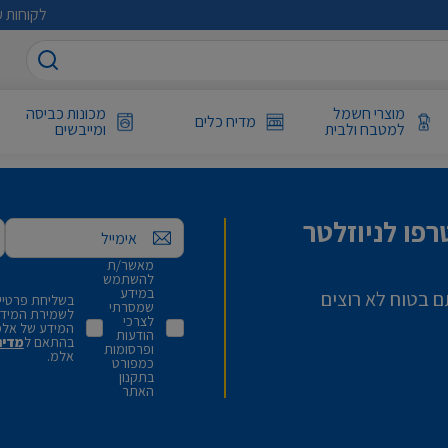
לקוחות ע
מוצרי חשמל
מכונות כביסה
מדיח כלים
למטבח ולבית
ומייבשים
פו לניוזלטר
אימייל
מאשר/ת
להשתמש
במידע
ם בטוח לא רוצים
בשליחת פרטיי,
שמסרתי
לשמירת המידע 
לצרכי
המידע של אלמ
הודעות
בהתאם ל
מדינ
ופרסומות
אלמ.
כמפורט
בתקנון
האתר