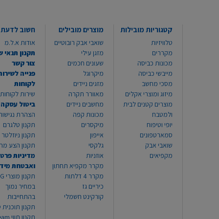
קטגוריות מובילות
מוצרים מובילים
חשוב לדעת
טלוויזיות
שואבי אבק רובוטיים
אודות א.ל.מ
מקררים
מזגן עילי
תקנון תנאי ש
מכונות כביסה
שעונים חכמים
צור קשר
מייבשי כביסה
מיקרוגל
פנייה לשירות
מסכי מחשב
מזגים ניידים
לקוחות
מיזוג ומוצרי אקלים
מאוורר תקרה
שירות לקוחות 8999*
מוצרים קטנים לבית
מחשבים ניידים
ביטול עסקה
ולמטבח
מכונות קפה
הצהרת נגישות
יופי וטיפוח
מיקסרים
תקנון טלגרם
סמארטפונים
אייפון
תקנון ניוזלטר
שואבי אבק
גלקסי
תקנון הצע מח
מקפיאים
אוזניות
מדיניות פרטי
מקרר מקפיא תחתון
ואבטחת מיד
מקרר 4 דלתות
תקנון
כיריים גז
במחיר נמוך
קורקינט חשמלי
בהתחייבות
תקנון תוכנית ט
תקנון תו