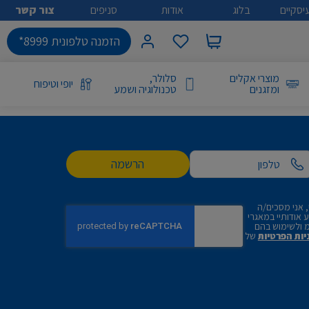
יסקיים
בלוג
אודות
סניפים
צור קשר
הזמנה טלפונית 8999*
מוצרי אקלים
סלולר,
יופי וטיפוח
ומזגנים
טכנולוגיה ושמע
הרשמה
 אני מסכים/ה
אודותיי במאגרי
 ולשימוש בהם
יות הפרטיות
של