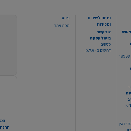
פניות לשירות
ניווט
ומכירות
מפת אתר
ימוש
צור קשר
ביטול עסקה
סניפים
דרושים ב - א.ל.מ.
יר
ות
ע
 מוצרי KING
המח
ריידאין
ההנחות
וי Dream