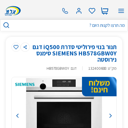
תנור בנוי פירוליטי סדרת iQ500 דגם
SIEMENS HB578GBW0Y סימנס
נירוסטה
מק״ט
:
132400688
דגם: HB578GBW0Y