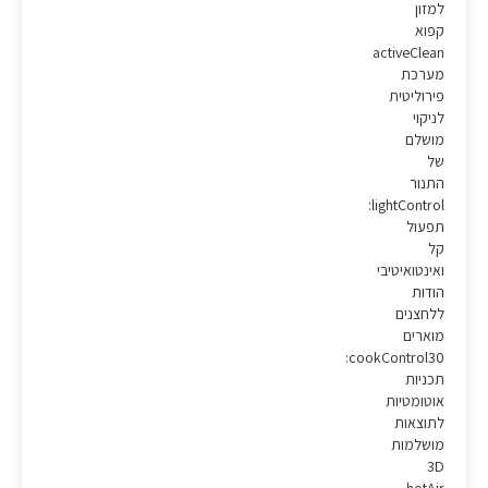
למזון
קפוא
activeClean
מערכת
פירוליטית
לניקוי
מושלם
של
התנור
lightControl:
תפעול
קל
ואינטואיטיבי
הודות
ללחצנים
מוארים
cookControl30:
תכניות
אוטומטיות
לתוצאות
מושלמות
3D