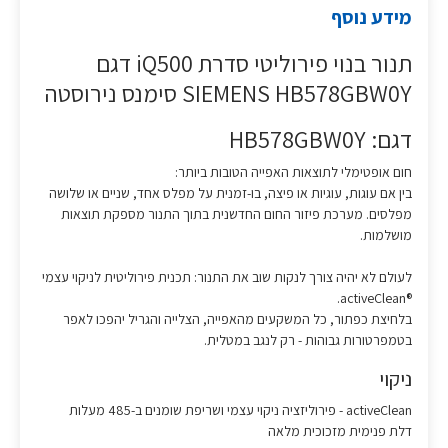
מידע נוסף
תנור בנוי פירוליטי סדרת iQ500 דגם
SIEMENS HB578GBW0Y סימנס נירוסטה
דגם: HB578GBW0Y
חום אופטימלי לתוצאות האפייה הטובות ביותר:
בין אם עוגות, עוגיות או פיצה, בו-זמנית על מפלס אחד, שניים או שלושה
מפלסים. מערכת פיזור החום החדשנית בתוך התנור מספקת תוצאות
מושלמות.
לעולם לא יהיה צורך לנקות שוב את התנור: תכנית פירוליטית לניקוי עצמי
activeClean®‎.
בלחיצת כפתור, כל המשקעים מהאפייה, הצלייה והגריל יהפכו לאפר
בטמפרטורות גבוהות - רק לנגב במטלית.
ניקוי
activeClean - פירוליזציה ניקוי עצמי ושריפת שומנים ב-485 מעלות
דלת פנימית מזכוכית מלאה