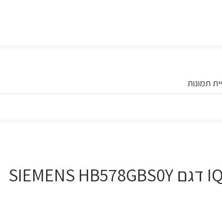
ית תמונות
תנור בנוי פירוליטי מסדרת IQ500 דגם SIEMENS HB578GBS0Y