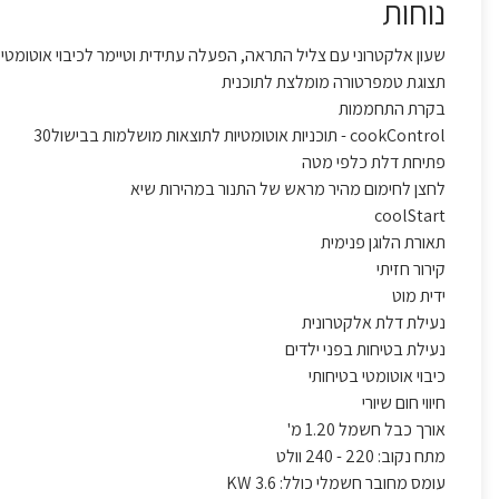
נוחות
שעון אלקטרוני עם צליל התראה, הפעלה עתידית וטיימר לכיבוי אוטומטי
תצוגת טמפרטורה מומלצת לתוכנית
בקרת התחממות
cookControl - תוכניות אוטומטיות לתוצאות מושלמות בבישול30
פתיחת דלת כלפי מטה
לחצן לחימום מהיר מראש של התנור במהירות שיא
coolStart
תאורת הלוגן פנימית
קירור חזיתי
ידית מוט
נעילת דלת אלקטרונית
נעילת בטיחות בפני ילדים
כיבוי אוטומטי בטיחותי
חיווי חום שיורי
אורך כבל חשמל 1.20 מ'
מתח נקוב: 220 - 240 וולט
עומס מחובר חשמלי כולל: 3.6 KW