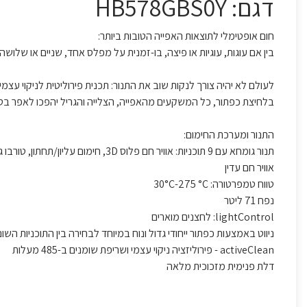
דגם: HB578GBS0Y
חום אופטימלי לתוצאות האפייה הטובות ביותר:
בין אם עוגות, עוגיות או פיצה, בו-זמנית על מפלס אחד, שניים או של
לעולם לא יהיה צורך לנקות שוב את התנור: תכנית פירוליטית לניקוי עצמי activeClean®‎.
בלחיצת כפתור, כל המשקעים מהאפייה, הצלייה והגריל יהפכו לאפר בטמ
התנור ומערכת החימום:
תנור גומחא עם 9 תוכניות: אוויר חם פלו
אוויר חם עדין
טווח טמפרטורה: 30°C-275 °C
נפח 71 ליטר
lightControl: לחצנים מוארים
ניווט באמצעות כפתור ייחודי גדול ונוח במיוחד לבחירה בין התוכניות השונ
activeClean - פירוליזציה ניקוי עצמי ושריפת שומנים ב-485 מעלות
דלת פנימית מזכוכית מלאה