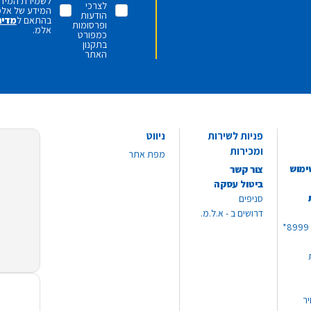
לשמירת המידע 
לצרכי
המידע של אלמ
הודעות
בהתאם ל
מדינ
ופרסומות
אלמ.
כמפורט
בתקנון
האתר
פניות לשירות
ניווט
ומכירות
מפת אתר
ימוש
צור קשר
ביטול עסקה
סניפים
דרושים ב - א.ל.מ.
יר