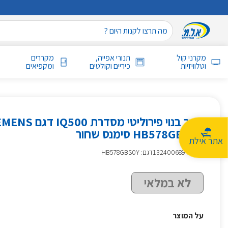
מקרני קול
תנורי אפייה,
מקררים
וטלוויזיות
כיריים וקולטים
ומקפיאים
תנור בנוי פירוליטי מסדרת Q500
HB578GBS0Y סימנס שחור
אתר אילת
מק״ט
:
132400689
דגם: HB578GBS0Y
לא במלאי
על המוצר