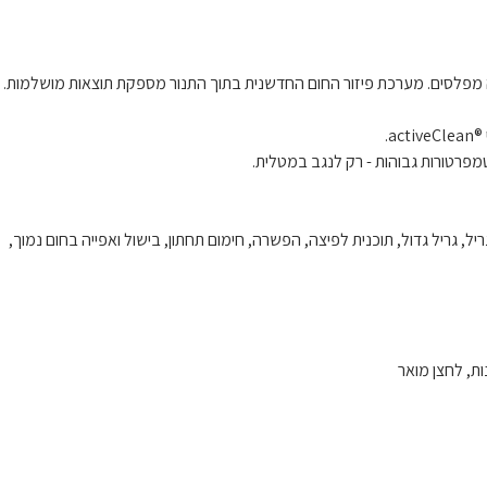
ושה מפלסים. מערכת פיזור החום החדשנית בתוך התנור מספקת תוצאות מושלמות.
פרטורות גבוהות - רק לנגב במטלית.
ס 3D, חימום עליון/תחתון, טורבו גריל, גריל גדול, תוכנית לפיצה, הפשרה, חימום תחתון, בישול ואפייה בחום נמוך,
ות, לחצן מואר