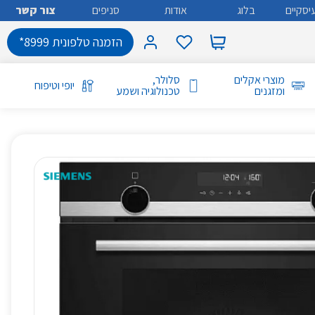
יסקיים
בלוג
אודות
סניפים
צור קשר
הזמנה טלפונית 8999*
מוצרי אקלים
סלולר,
יופי וטיפוח
ומזגנים
טכנולוגיה ושמע