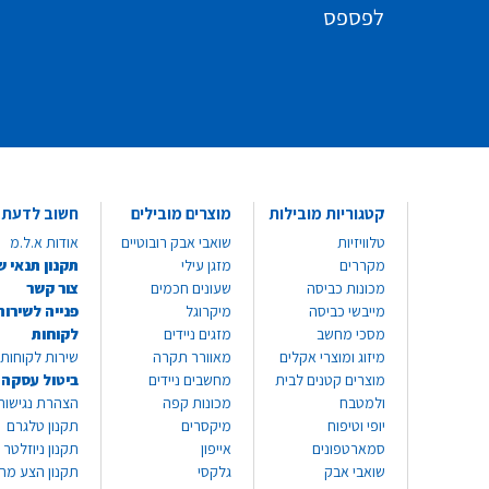
לפספס
קטגוריות מובילות
מוצרים מובילים
חשוב לדעת
טלוויזיות
שואבי אבק רובוטיים
אודות א.ל.מ
מקררים
מזגן עילי
תקנון תנאי ש
מכונות כביסה
שעונים חכמים
צור קשר
מייבשי כביסה
מיקרוגל
פנייה לשירות
מסכי מחשב
מזגים ניידים
לקוחות
מיזוג ומוצרי אקלים
מאוורר תקרה
שירות לקוחות 8999*
מוצרים קטנים לבית
מחשבים ניידים
ביטול עסקה
ולמטבח
מכונות קפה
הצהרת נגישות
יופי וטיפוח
מיקסרים
תקנון טלגרם
סמארטפונים
אייפון
תקנון ניוזלטר
שואבי אבק
גלקסי
תקנון הצע מח