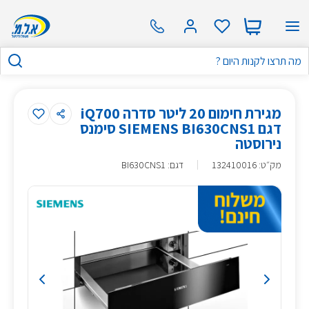
מגירת חימום 20 ליטר סדרה iQ700
דגם SIEMENS BI630CNS1 סימנס
נירוסטה
מק״ט
:
132410016
דגם: BI630CNS1