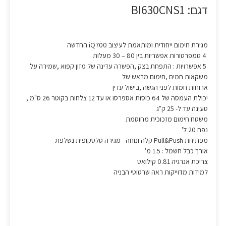
דגם: BI630CNS1
מגירת חימום ייחודית ומותאמת לעיצוב iQ700 החדשה
4 טמפרטורות אפשריות בין 80 – 30 מעלות
5 אפשרויות : התפחת בצק ,הפשרה עדינה של מזון קפוא ,שמירה על
משקאות חמים ,חימום מראש של
ארוחות חמות לפני הגשה ,בישול עדין
יכולת העמסה של 64 כוסות אספרסו או עד 12 צלחות בקוטר 26 ס"מ ,
טעינה עד ל- 25 ק"ג
משטח חימום מזכוכית מחוסמת
נפח 20 ל'
מפתיחת Pull&Push קלה ונוחה - מגירה טלסקופית נשלפת
אורך כבל חשמל : 1.5 מ'
צריכת אנרגיה 0.81 קילואט
למידות מדוייקות ראה שרטוטי הבניה