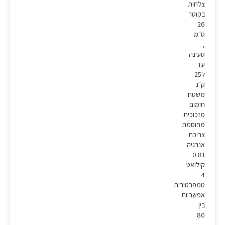
צלחות
בקוטר
26
ס"מ
,
טעינה
עד
ל25-
ק"ג
משטח
חימום
מזכוכית
מחוסמת
צריכת
אנרגיה
0.81
קילואט
4
טמפרטורות
אפשריות
בין
80