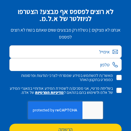
לא רוצים לפספס אף מבצע? הצטרפו
לניוזלטר של א.ל.מ.
אנחנו לא מציקים :) נשלח רק מבצעים שווים שאתם בטוח לא רוצים
לפספס
אימייל
מאשר/ת להשתמש במידע שמסרתי לצרכי הודעות ופרסומות
כמפורט בתקנון האתר
בשליחת פרטיי, אני מסכים/ה לשמירת המידע אודותיי במאגרי המידע
של אלמ ולשימוש בהם בהתאם ל
מדיניות הפרטיות
של אלמ.
הרשמה