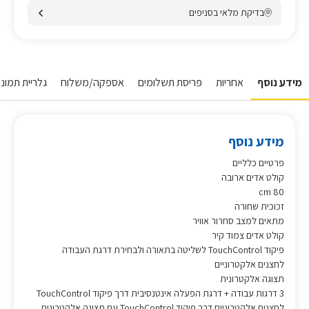
בדיקת מלאי בסניפים
מידע נוסף
אחריות
פריסת תשלומים
אספקה/משלוח
גלריית תמונו
מידע נוסף
פרטיים כלליים
קולט אדים ארובה
80 cm
זכוכית שחורה
מתאים למצב סחרור אוויר
קולט אדים צמוד קיר
פיקוד TouchControl לשליטה בתאורה ולבחירת דרגת העבודה
לחצנים אלקטרוניים
תצוגה אלקטרונית
3 דרגות עבודה + דרגת הפעלה אינטנסיבית דרך פיקוד TouchControl
לחצנים אלקטרוניים דרך פיקוד TouchControl עם תצוגה אלקטרונית