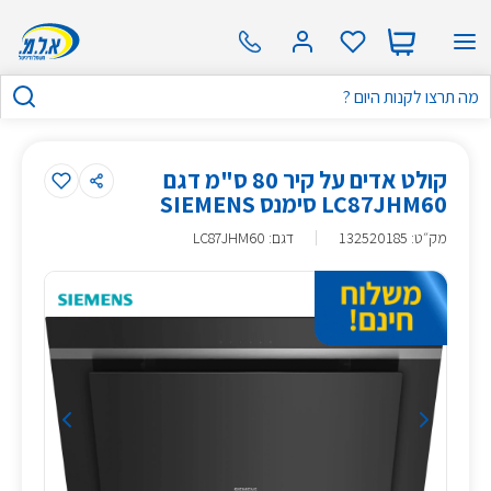
קולט אדים על קיר 80 ס"מ דגם
LC87JHM60 סימנס SIEMENS
מק״ט
:
132520185
דגם: LC87JHM60