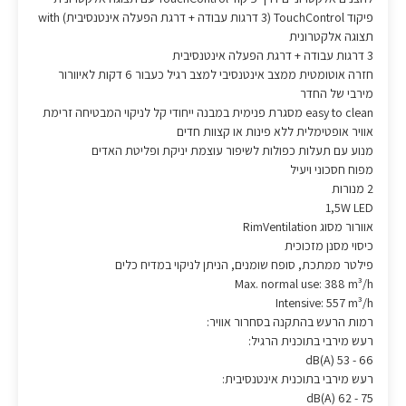
פיקוד TouchControl (3 דרגות עבודה + דרגת הפעלה אינטנסיבית) with
תצוגה אלקטרונית
3 דרגות עבודה + דרגת הפעלה אינטנסיבית
חזרה אוטומטית ממצב אינטנסיבי למצב רגיל כעבור 6 דקות לאיוורור
מירבי של החדר
easy to clean מסגרת פנימית במבנה ייחודי קל לניקוי המבטיחה זרימת
אוויר אופטימלית ללא פינות או קצוות חדים
מנוע עם תעלות כפולות לשיפור עוצמת יניקת ופליטת האדים
מפוח חסכוני ויעיל
2 מנורות
1,5W LED
אוורור מסוג RimVentilation
כיסוי מסנן מזכוכית
‏פילטר ממתכת, סופח שומנים, הניתן לניקוי במדיח כלים
Max. normal use: 388 m³/h
Intensive: 557 m³/h
רמות הרעש בהתקנה בסחרור אוויר:
רעש מירבי בתוכנית הרגיל:
66 - dB(A) 53
רעש מירבי בתוכנית אינטנסיבית:
75 - dB(A) 62