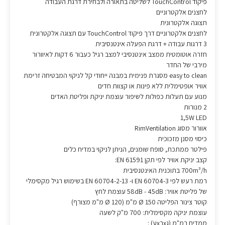
פיקוד TouchControl לשליטה בתאורה ולבחירת דרגת העבודה
לחצנים אלקטרוניים
תצוגה אלקטרונית
לחצנים אלקטרוניים דרך פיקוד TouchControl עם תצוגה אלקטרונית
3 דרגות עבודה + דרגת הפעלה אינטנסיבית
חזרה אוטומטית ממצב אינטנסיבי למצב רגיל כעבור 6 דקות לאיוורור
מירבי של החדר
easy to clean מסגרת פנימית במבנה ייחודי קל לניקוי המבטיחה זרימת
אוויר אופטימלית ללא פינות או קצוות חדים
מנוע עם תעלות כפולות לשיפור עוצמת יניקת ופליטת האדים
2 מנורות
1,5W LED
אוורור מסוג RimVentilation
כיסוי מסנן מזכוכית
‏פילטר ממתכת, סופח שומנים, הניתן לניקוי במדיח כלים
קצב יניקת אוויר לפי תקן EN 61591:
700m³/h בתוכנית האינטנסיבית
רמת רעש לפי EN 60704-3 ו- EN 60704-2-13 בשימוש רגיל מקסימלי
של פליטת אוויר: 58dB - 45dB עוצמת לחץ
קוטר צינור הפליטה Ø 150 מ"מ (Ø 120 מ"מ מצורף)
עוצמת יניקה מקסימלית: 700 מ"ק לשעה
ממדים במ"מ (גxרxע) :