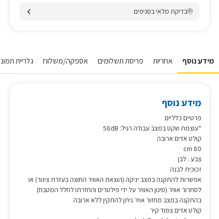
בדיקת מלאי בסניפים
מידע נוסף
אחריות
פריסת תשלומים
אספקה/משלוח
גלריית תמונו
מידע נוסף
פרטיים כלליים
*עוצמת שקט במצב עבודה רגיל: 58dB
קולט אדים ארובה
80 cm
צבע : לבן
זכוכית לבנה
אפשרות להתקנה במצב יניקה (הוצאת האוויר החוצה בעזרת צינור) או
לסחרור אוויר (סינון האוויר על ידי פילטרים והחזרתו לחלל המטבח)
בהתקנה במצב מחזור אויר ניתן להתקין ללא ארובה
קולט אדים צמוד קיר