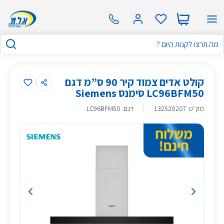
קולט אדים צמוד קיר 90 ס”מ דגם
LC96BFM50 סימנס Siemens
מק״ט
:
132520207
דגם: LC96BFM50