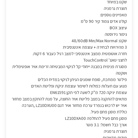
שקט במיוחד
תוצרת גרמניה
מאפיינים נוספים:
קולט אדים צמוד קיר 90 ס”מ
עיצוב BOX
גימור נירוסטה
שקט: 48/60dB Min/Max Normal
3 מהירויות לבחירה + עוצמה אינטנסיבית
חזרה אוטומטית ממצב אינטנסיבי למצב רגיל כעבור 6 דקות.
לחצני טאצ’ TouchControl
מסגרת פנימית במבנה ייחודי קל לניקוי המבטיחה זרימת אויר אופטימלית
ושקטה
פילטר ממתכת, סופח שומנים הניתן לניקוי במדיח הכלים
מנוע עם תעלות כפולות לשיפור עוצמת יניקת ופליטת האדים
עוצמת יניקה 720 מ”ק לשעה לפי תקן EN61591
מתאים להתקנה במצב פליטת אויר החוצה, על מנת להתקין במצב מחזור
אויר יש לרכוש בנפרד ערכת מחזור אויר דגם LZ10DXU00 ,הערכה
כוללת מסנן פחם פעיל.
מסנן פחם פעיל להחלפה LZ10DXA00
אורך כבל חשמל: 3.1 מטר
תוצרת גרמניה
מידות מדוייקות