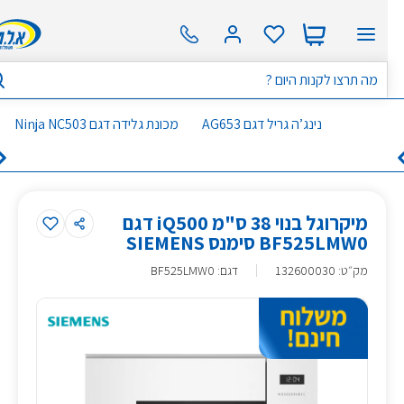
נינג’ה גריל דגם AG653
מכונת גלידה דגם Ninja NC503
מיקרוגל בנוי 38 ס"מ iQ500 דגם
BF525LMW0 סימנס SIEMENS
מק״ט
:
132600030
דגם: BF525LMW0