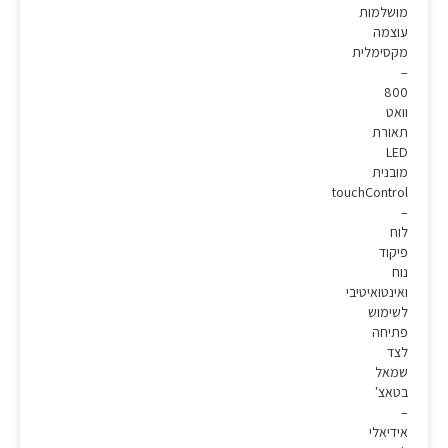
מושלמות
עוצמה
מקסימלית
–
800
וואט
תאורת
LED
מובנית
touchControl
–
לוח
פיקוד
נוח
ואינטואיטיבי
לשימוש
פתיחה
לצד
שמאל
בטאצ'
–
אידיאלי