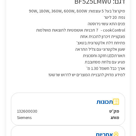
דגם: BF525LMW0
מיקרוגל בעל 5 עוצמות: 90W, 180W, 360W, 600W, 800W
נפח: 20 ליטר
פנים התא עשוי נירוסטה
cookControl -
ת
7 תכניות אוטומטיות לתוצאות מושלמות
פונקציית זיכרון לתכנית אחת
פתיחת דלת אלקטרונית בטאצ'
שעון אלקטרוני עם צליל התראה
תאורתLED חזקה וחסכונית
מגיע עם צלחת מסתובבת
אורך כבל חשמל 1.30 מ'
למידע מדויק להבניית המוצרים יש לדרוש שרטוט!
תכונות
מק״ט
132600030
מותג
Siemens
אחריות