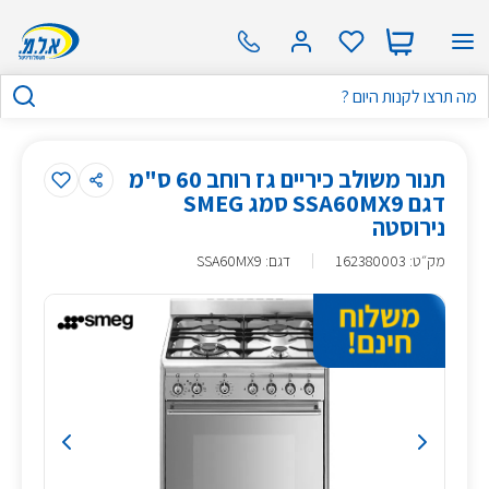
תנור משולב כיריים גז רוחב 60 ס"מ
דגם SSA60MX9 סמג SMEG
נירוסטה
מק״ט
:
162380003
דגם: SSA60MX9