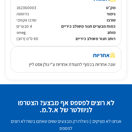
מק״ט
162380003
גימור
נירוסטה
טורבו
טורבו אקטיבי
כמות מבערים תנור משולב כיריים
4 מבערים
מותג
smeg
רוחב תנור משולב כיריים
60 ס"מ (רחב)
אחריות
שנה אחריות בכפוף לתעודת אחריות ע"י גולן ווסט ליין
לא רוצים לפספס אף מבצע? הצטרפו
לניוזלטר של א.ל.מ.
אנחנו לא מציקים :) נשלח רק מבצעים שווים שאתם בטוח לא רוצים
לפספס