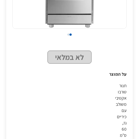
לא במלאי
על המוצר
תנור
טורבו
אקטיבי
משולב
עם
כיריים
גז,
60
ס"מ