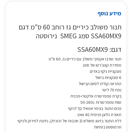
מידע נוסף
תנור משולב כיריים גז רוחב 60 ס"מ דגם
SSA60MX9 סמג SMEG נירוסטה
דגם: SSA60MX9
תנור טורבו אקטיבי משולב עם כיריים גז, 60 ס"מ
מסדרת קונצ'רטו של סמג
פונקציית ניקוי באדים
6 פונקציות בישול
התראה קולית לסיום הבישול
נפח 70 ליטר
בקרת טמפרטורה אלקטרו-מכנית
טווח טמפרטורות 50-260c
פנים התנור בציפוי אמאיל קל לניקוי
תאורת הלוגן פנימית 40 וואט
דלת התנור בזיגוג משולש (3 שכבות של זכוכית), ניתנת לפירוק ולניקוי
תרמוסטט בטיחות