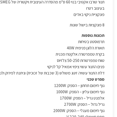
תנור טורבו אקטיבי בנוי 60 ס"מ מהסדרה העיצובית ויקטוריה של SMEG
בעיצוב רטרו
פונקציית ניקוי באדים
8 פונקציות בישול שונות
תכונות נוספות
תרמוסטט בטיחות
תאורת הלוגן פנימית 40W
בקרת טמפרטורה אלקטרו מכנית
טווח טמפרטורות 50-250 צלזיוס
פנים התנור עשוי ציפוי אמאיל קל לניקוי
דלת התנור עשויה זיגוג משולש (3 שכבות של זכוכית) וניתנת לפירוק ולניקוי
מפרט טכני
גוף חימום תחתון – הספק: 1200W
גוף חימום עליון – הספק: 1000W
אלמנט גריל – הספק: 1700W
גריל גדול – הספק: 2700W
גוף חימום מעגלי – הספק: 2000W
מתח חשמלי: 220-240 V