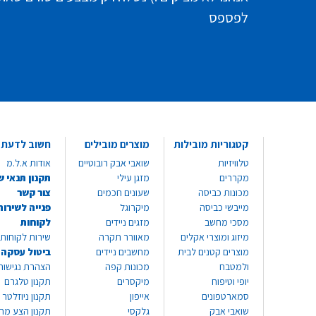
לפספס
קטגוריות מובילות
מוצרים מובילים
חשוב לדעת
טלוויזיות
שואבי אבק רובוטיים
אודות א.ל.מ
מקררים
מזגן עילי
תקנון תנאי ש
מכונות כביסה
שעונים חכמים
צור קשר
מייבשי כביסה
מיקרוגל
פנייה לשירות
מסכי מחשב
מזגים ניידים
לקוחות
מיזוג ומוצרי אקלים
מאוורר תקרה
שירות לקוחות 8999*
מוצרים קטנים לבית
מחשבים ניידים
ביטול עסקה
ולמטבח
מכונות קפה
הצהרת נגישות
יופי וטיפוח
מיקסרים
תקנון טלגרם
סמארטפונים
אייפון
תקנון ניוזלטר
שואבי אבק
גלקסי
תקנון הצע מח