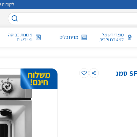
לקוחות ע
מוצרי חשמל
מכונות כביסה
מדיח כלים
למטבח ולבית
ומייבשים
תנור טורבו אקטיבי בנוי 60 ס"מ דגם SF6905X1 סמג