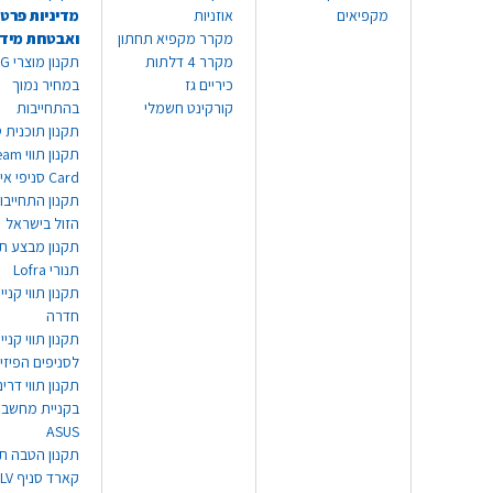
מקפיאים
אוזניות
מדיניות פרטי
מקרר מקפיא תחתון
ואבטחת מיד
מקרר 4 דלתות
תקנון
כיריים גז
במחיר נמוך
קורקינט חשמלי
בהתחייבות
תקנון תוכנית ט
תקנון תו
Card סניפי אילת
תקנון התחייבו
הזול בישראל
תקנון מבצע תו
תנורי Lofra
תקנון תווי קניי
חדרה
תקנון תווי קניי
לסניפים הפיזי
תקנון תווי דר
בקניית מחשב נ
ASUS
תקנון הטבה תו
קארד סניף TLV