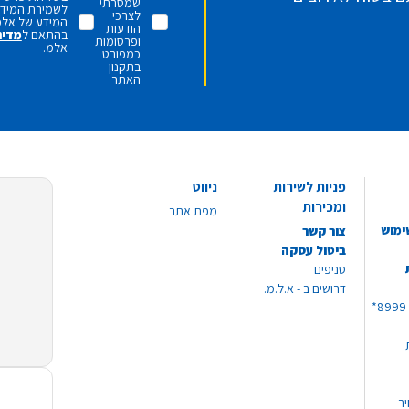
שמסרתי
לשמירת המידע 
לצרכי
המידע של אלמ
הודעות
בהתאם ל
מדינ
ופרסומות
אלמ.
כמפורט
בתקנון
האתר
פניות לשירות
ניווט
ומכירות
מפת אתר
ימוש
צור קשר
ביטול עסקה
סניפים
דרושים ב - א.ל.מ.
יר