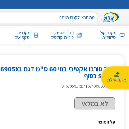
מקרני קול
תנורי אפייה,
מקררים
וטלוויזיות
כיריים וקולטים
ומקפיאים
SMEG כסוף
אתר אילת
מק״ט
:
162400005
דגם: SF6905X1
לא במלאי
על המוצר