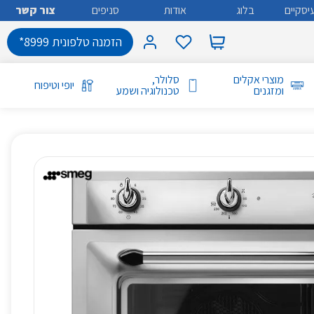
יסקיים
בלוג
אודות
סניפים
צור קשר
הזמנה טלפונית 8999*
מוצרי אקלים
סלולר,
יופי וטיפוח
ומזגנים
טכנולוגיה ושמע