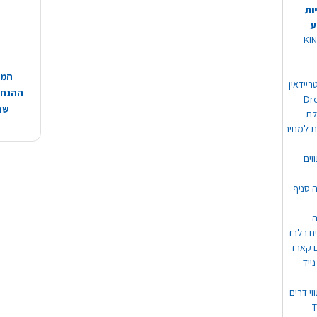
ות
ע
 מוצרי KING
המח
ריידאין
ההנחות
וי Dream
שהמ
ת למחיר
וים
ה סניף
ה
ים בלבד
ים קארד
ייד
וי דרים