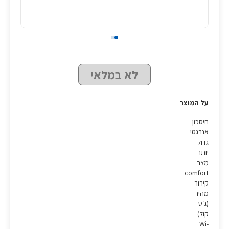
לא במלאי
על המוצר
חיסכון
אנרגטי
גדול
יותר
מצב
comfort
קירור
מהיר
(ג׳ט
קול)
Wi-