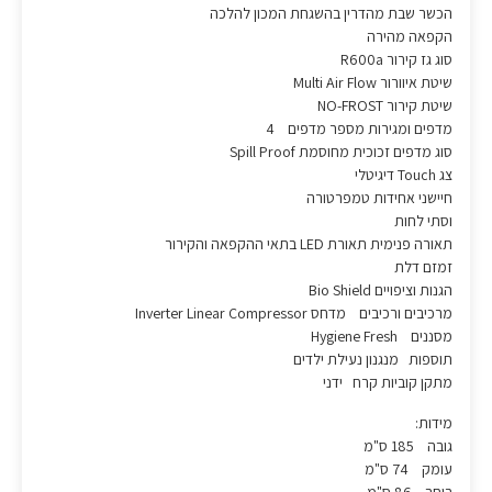
הכשר שבת מהדרין בהשגחת המכון להלכה
הקפאה מהירה
סוג גז קירור R600a
שיטת איוורור Multi Air Flow
שיטת קירור NO-FROST
מדפים ומגירות מספר מדפים 4
סוג מדפים זכוכית מחוסמת Spill Proof
צג Touch דיגיטלי
חיישני אחידות טמפרטורה
וסתי לחות
תאורה פנימית תאורת LED בתאי ההקפאה והקירור
זמזם דלת
הגנות וציפויים Bio Shield
מרכיבים ורכיבים מדחס Inverter Linear Compressor
מסננים Hygiene Fresh
תוספות מנגנון נעילת ילדים
מתקן קוביות קרח ידני
מידות:
גובה 185 ס"מ
עומק 74 ס"מ