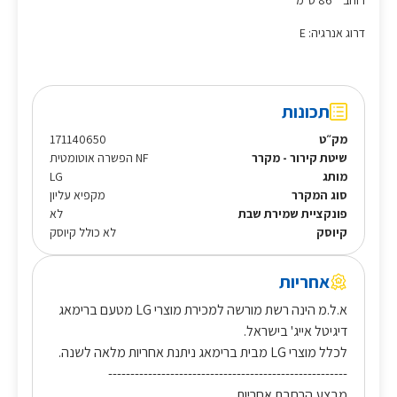
רוחב 86 ס"מ
דרוג אנרגיה: E
תכונות
מק״ט
171140650
שיטת קירור - מקרר
NF הפשרה אוטומטית
מותג
LG
סוג המקרר
מקפיא עליון
פונקציית שמירת שבת
לא
קיוסק
לא כולל קיוסק
אחריות
א.ל.מ הינה רשת מורשה למכירת מוצרי LG מטעם ברימאג
דיגיטל אייג' בישראל.
לכלל מוצרי LG מבית ברימאג ניתנת אחריות מלאה לשנה.
------------------------------------------------------
מבצע הרחבת אחריות