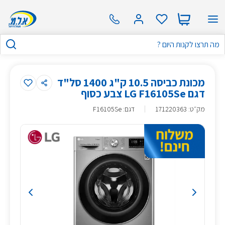
מכונת כביסה 10.5 ק"ג 1400 סל"ד
דגם LG F16105Se צבע כסוף
מק״ט
:
171220363
דגם: F16105Se