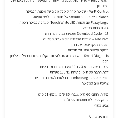
Turbo Wash – מהיר ונקי, טכנולוגיה ייחודית המאפשרת חיסכון באנרגיה,
מים וזמן
Wi-Fi Control – שליטה מרחוק מכל מקום על מכונת הכביסה
Auto Balance- זיהוי אוטומטי של חוסר איזון לפני סחיטה
Fuzzy Logic עם תצוגת Touch White LED- מערכת כביסה חכמה
14- תוכניות כביסה
Download Cycle – 13 תוכניות כביסה להורדה
Add item – הוספת הכבסים תוך פעולת המכונה
תוכנית לניקוי עצמי של התוף
בדיקה עצמית וחיווי על תקלות
Smart Diagnosis – מערכת חכמה לאיתור תקלות ופתרונות על יד טלפון
חכם
טיימר השהייה – מ 3 עד 19 שעות תכנות זמן הסיום
דלת רחבה 30 ס"מ, פתיחה עד 150 מעלות
תוף נירוסטה – Embossing – הבלטות לשמירת הבדים
צריכת מים 53 ליטר
מידות: רוחב- 60 ס"מ ,גובה- 85 ס"מ ,עומק- 61 ס"מ
עומק ללא דלת ותוספות 56 ס"מ
צבע: כסוף
דרוג אנרגיה: A