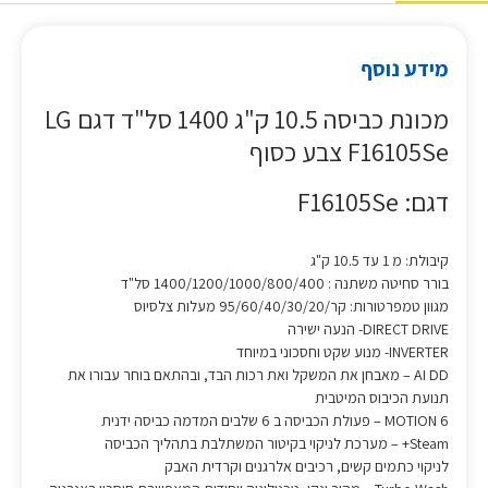
מידע נוסף
מכונת כביסה 10.5 ק"ג 1400 סל"ד דגם LG
F16105Se צבע כסוף
דגם: F16105Se
קיבולת: מ 1 עד 10.5 ק"ג
בורר סחיטה משתנה : 1400/1200/1000/800/400 סל"ד
מגוון טמפרטורות: קר/95/60/40/30/20 מעלות צלסיוס
DIRECT DRIVE- הנעה ישירה
INVERTER- מנוע שקט וחסכוני במיוחד
AI DD – מאבחן את המשקל ואת רכות הבד, ובהתאם בוחר עבורו את
תנועת הכיבוס המיטבית
6 MOTION – פעולת הכביסה ב 6 שלבים המדמה כביסה ידנית
Steam+ – מערכת לניקוי בקיטור המשתלבת בתהליך הכביסה
לניקוי כתמים קשים, רכיבים אלרגנים וקרדית האבק