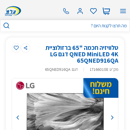
טלוויזיה חכמה "65 ברזולוציית
QNED MiniLED 4K דגם LG
65QNED916QA
מק״ט
:
171660108
דגם: 65QNED916QA