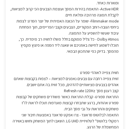
ומוארות כאחד.
Active HDR- התאמת בהירות המסך ועוצמת הצבעים הכי קרוב למציאות,
לקבלת תמונה מרהיבה ומלאת חיים.
Filmmaker mode- שומר על הכוונה האמיתית של יוצר הסרט: לצפות
ביחסי הגובה-רוחב המקוריים, הצבעים וקצבי הפריימים, תוך הפחתת
עיבוד שעשוי להשפיע על התמונה.
Dolby Atmos - כל צליל ממוקם בחלל משלו לחוויה רב מימדית. כך,
תוכלו לשמוע לחישה באוזניכם או שאגה ליד הספה או פיצוץ מקפיץ
מהמסך. בדיוק כפי שהתכוון הבמאי.
חווית צפייה לאוהדי ספורט
זווית צפייה רחבה עם צבעים נאמנים למציאות – לצפות בקבוצות שאתם
אוהדים בצבעים מציאותיים להדהים, מכל זווית בה אתם יושבים.
קצב רענון מסך Refresh rate 120Hz
התראות ספורט- קבלת התראות כאשר משודרים משחקים של קבוצות
ספורט אהודות, ברגע שתבחרו קבוצות מועדפות תוכלו לראות לו"ז
משחקים והתראות על גבי מסך הבית.
התאמה לבלוטוס סראונד - צרו אפקט סראונד באמצעות חיבור שני
רמקולי בלוטוס* לטלוויזיית LG UHD. השאבו לתוך המשחק וחושו באווירה
המחשמלת של הרגע.