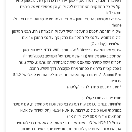
דאשבורד חכם (לוח מחוונים) – מסך ייחודי דרכו ניתן לשלוט באופן מהיר
וקל על כל ההתקנים המחוברים לטלוויזיה, וכן מכשירי חשמל ביתיים
תומכי IoT.
שליטה באמצעות הסמארטפון – מתאים למכשירים מבוססי אנדרואיד ול-
iPhone.
שיקוף והזרמת תכנים מהטלפון הנייד לטלוויזיה בצורה נוחה, תכני הטלפון
יכולים להופיע על גבי כל המסך וגם כחלון צף על גבי התוכן שרואים
בטלוויזיה ( Overlay)
שיתוף אלחוטי ישיר - WifI Direct - תומך INTEL WIDI לשכפול מסך
המחשב באופן אלחוטי (נדרשת תמיכה של המחשב בטכנולוגיה זו)
תפריט גישה מהירה מותאם אישית לפי בחירת המשתמש, כולל גישה
לאפליקציות בלחיצת כפתור אחת מקוצרת דרך השלט החכם.
AI Sound Pro- ניתוח מקור הסאונד והפיכתו לסראונד וירטואלי של 5.1.2
ערוצים.
*שיתוף תכנים מחדר לחדר (קליטה)
חווית צפייה לחובבי קולנוע
טלוויזיות LG QNED מציעות תמונה באיכות HDR אופטימלית, עם תמיכה
בפורמטי HDR מובילים, לרבות HDR 10 ו-HLG. (תקן שידור של HDR
המתאים שידורי SDR לטלוויזיות 4K)
ה-HDR 10 Pro של LG משתמש בנתוני מטא דטה סטטיים כדי להתאים
את הצבע והבהירות לקבלת תמונות מוחשיות יותר בסצנות חשוכות