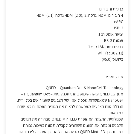
כניסות וחיבורים:
4 חיבורים HDMI גרסה: HDMI (2.0), 2 גרסה: (HDMI (2.1
eARC
USB: 2
יציאה אופטית: 1
אנטנה RF: 2
כניסת רשת LAN קווי: 1
WiFi (ac802.11)
בלוטוס (V5.0)
מידע נוסף:
QNED – Quantum Dot & NanoCell Technology
מסך QNED LG עושה שימוש בשתי טכנולוגיות – Quantum Dot ו –
NanoCell שמאפשרות שכפול אמין של הצבעים שאנו רואים בטלוויזיה.
הגדלת טווח הצבעים מאפשרת לראות את הגוונים האמתיים כמו שהם
במציאות.
טכנולוגיית התצוגה המשופרת QNED Mini LED מבהירה את הגוונים
הלבנים ומכהה את הגוונים השחורים לקבלת תמונה באיכות גבוהה
במיוחד. כך QNED Mini LED מציגה את כל התוכן האהוב עליכם באור