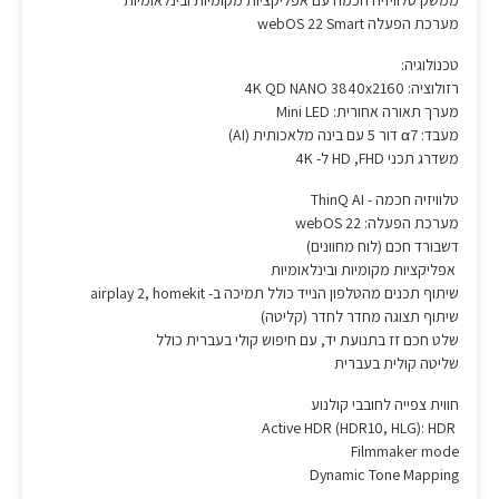
ממשק טלוויזיה חכמה עם אפליקציות מקומיות ובינלאומיות
מערכת הפעלה webOS 22 Smart
טכנולוגיה:
רזולוציה: 4K QD NANO 3840x2160
מערך תאורה אחורית: Mini LED
מעבד: α7 דור 5 עם בינה מלאכותית (AI)
משדרג תכני HD ,FHD ל- 4K
טלוויזיה חכמה - ThinQ AI
מערכת הפעלה: webOS 22
דשבורד חכם (לוח מחוונים)
אפליקציות מקומיות ובינלאומיות
שיתוף תכנים מהטלפון הנייד כולל תמיכה ב- airplay 2, homekit
שיתוף תצוגה מחדר לחדר (קליטה)
שלט חכם זז בתנועת יד, עם חיפוש קולי בעברית כולל
שליטה קולית בעברית
חווית צפייה לחובבי קולנוע
Active HDR (HDR10, HLG): HDR
Filmmaker mode
Dynamic Tone Mapping