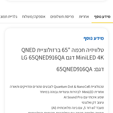
מידע נוסף
אחריות
פריסת תשלומים
אספקה/משלוח
גלריית תמונו
מידע נוסף
טלוויזיה חכמה "65 ברזולוציית QNED
MiniLED 4K דגם LG 65QNED916QA
דגם: 65QNED916QA
טכנולוגיית Quantum Dot & NanoCell לצבעים טהורים ומדוייקים ותאורה
אחורית MiniLED לבהירות וניגודיות גבוהה במיוחד
שמע איכותי עם AI Sound Pro
עיצוב דק ואלגנטי
מעבד α7 דור 5, עם בינה מלאכותית (AI)