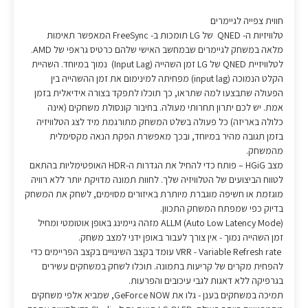
חווית צפייה לגיימרים
טלוויזיות ה- QNED של LG תומכות ב- FreeSync המאפשר תאימות
מלאה במשחק לגיימרים שבמחשב האישי שלהם כרטיס גראפי של AMD.
לטלוויזיית QNED של LG זמן השהייה (Input Lag) נמוך במיוחד. השהיית
הקלט הנמוכה (input lag) מפחיתה למינימום את זמן ההשהייה בין
הפעולה שתבצעו למה שתראו, כך תוכלו לתפקד בצורה אידיאלית בזמן
אמת. יש לכם יתרון תחרותי מעולה. בחיבור קונסולת משחקים (אינה
כלולה באריזה) כל פעולה בשלט המשחק מתורגמת מיד לצג הטלוויזיה
בזמן תגובה מהיר במיוחד, ובכך מאפשרת הפקת הנאה מקסימלית
מהמשחק.
מצב HGiG – פותח כדי להחיל את הגדרות ה-HDR האופטימליות בהתאם
לטווח הביצועים של הטלוויזיה שלך. לחוות תמונה מדויקת יותר ללא רוויה
מוגזמת או חשיפה מוגברת מיותרת באיזורים מסוימים, לשחק את המשחק
בדיוק כפי שמפתח המשחק התכוון.
ALLM (Auto Low Latency Mode) מזהה גיימינג באופן אוטומטי ומחיל
זמן השהייה נמוך - אין צורך לעבור באופן ידני למצב משחק.
VRR - Variable Refresh rate עומד בקצב השינויים בקצב הפריימים כדי
להפחית מקרים של קריעות בתמונה. תוכלו לשחק במשחקים עשירים
בגרפיקה ללא דאגות לגבי עיכובים והפרעות.
תמיכה במשחקים בענן - גלו את GeForce NOW, שמביא אלפי משחקים