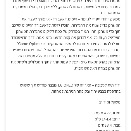
מהמרגשים ביותר בעולם. LG OLED תואם גם ל-Stadia כדי לחשוף אתכם
למבחר עצום של משחקים שתוכלו לשחק, ללא צורך בקונסולת משחקים
או מחשב PC.
ממשק ייחודי וייעודי לגיימר – גיימינג דאשבורד - אין צורך לעצור את
המשחק כדי לשנות את ההגדרות. תוכלו לגשת לדאשבורד הגיימינג שלכם
תוך כדי משחק. תהיו תמיד במרחק של כמה קליקים מהגדרת המשחק
האידיאלית, ותוכלו אף לבדוק את קצה הרענון בזמן אמת. דרך הדאשבורד
תוכלו לגשת בלחיצה אחת גם לממטב המשחקים -Game Optimizer*
מגדיר עבורכם את ההגדרות האידיאליות בהתאם לז'אנר. צמצום השהייה
במשחקי ספורט, זיהוי אויבים במשחקי FPS וחוויית תהילה אמיתית של
הדמויות בהרפתקאות RPG. לצלול עמוק יותר לתוך השכלולים ולשחק את
המשחק בצורה האולטימטיבית.
ידידותית לסביבה – האריזה של LG QNED עוצבה מחדש תוך שימוש
בהדפסה בצבע יחיד ובקופסה הניתנת למחזור.
משקל ומידות:
מידות ללא מעמד:
רוחב: 144.4 ס"מ
גובה: 83.4ס"מ