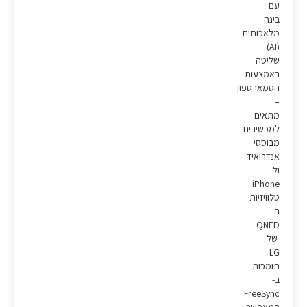
עם
בינה
מלאכותית
(AI)
שליטה
באמצעות
הסמארטפון
–
מתאים
למכשירים
מבוססי
אנדרואיד
ול-
iPhone.
טלוויזיות
ה-
QNED
של
LG
תומכות
ב-
FreeSync