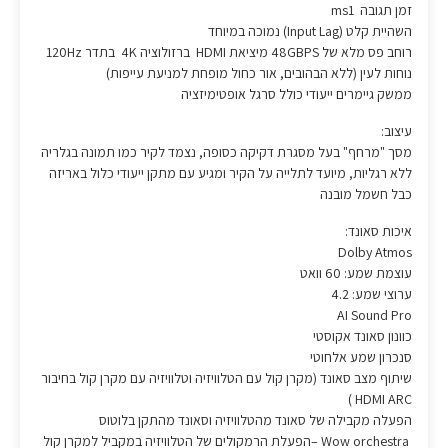
זמן תגובה ms1
השהיית קלט (Input Lag) נמוכה במיוחד
רוחב פס מלא של 48GBPS מיציאת HDMI ברזולוציה 4K בתדר 120Hz
נוחות לעין (ללא הבהובים, אור כחול מופחת למניעת עייפות)
ממשק גיימרים ייעודי כולל סרגל אופטימיזציה
עיצוב:
מסך "מרחף" בעל מסגרת דקיקה כסופה, נצמד לקיר כמו תמונה בגלריה
ללא רגליות, מיועד לתלייה על הקיר ומגיע עם מתקן ייעודי כלול באריזה
כבל חשמל מובנה
איכות סאונד:
Dolby Atmos
עוצמת שמע: 60 וואט
ערוצי שמע: 4.2
AI Sound Pro
כוונון סאונד אקוסטי
סנכרון שמע אלחוטי
שיתוף מצב סאונד (מקרן קול עם הטלוויזיה וטלוויזיה עם מקרן קול בחיבור
HDMI ARC )
הפעלה מקבילה של סאונד מהטלוויזיה וסאונד מהתקן בלוטוס
Wow orchestra –הפעלת הרמקולים של הטלוויזיה במקביל למקרן קול