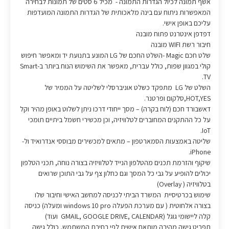
אשף תמונה לכיול הגדרות התמונה - מכיל 6 סטים של תמונות לבחירה
המאפשרות ניתוח עם בינה מלאכותית של הגדרות התמונה המועדפות
עליכם באופן אישי.
דפדפן אינטרנט פתוח מובנה
חיבור רשת WIFI מובנה
שלט חכם Magic -השלט החכם של LG המונע בתנועת יד ומאפשר חיפוש
קולי במגוון שפות, כולל עברית, מאפשר את השימוש הנוח ביותר ב-Smart
TV.
השלט של LG מתפקד כשלט אוניברסלי לשליטה על הממיר של
HOT,YES,סלקום ופרטנר.
דאשבורד חכם (לוח בקרה) – מסך ייחודי דרכו ניתן לשלוט באופן מהיר וקל
על כל ההתקנים המחוברים לטלוויזיה, וכן מכשירי חשמל ביתיים תומכי
IoT.
שליטה באמצעות הסמארטפון – מתאים למכשירים מבוססי אנדרואיד ול-
iPhone.
שיקוף והזרמת תכנים מהטלפון הנייד לטלוויזיה בצורה נוחה, תכני הטלפון
יכולים להופיע על גבי כל המסך וגם כחלון צף על גבי התוכן שרואים
בטלוויזיה ( Overlay)
שימוש בכרטיסיית המשרד הביתי לכניסה למחשב האישי וחיבור שלו
בצורה אלחוטית ( עם מערכת הפעלה windows 10 pro ומעלה) כניסה
קלה ליישומי גוגל (GMAIL, GOOGLE DRIVE, CALENDAR ועוד)
תפריט גישה מהירה מותאם אישית לפי בחירת המשתמש, כולל גישה