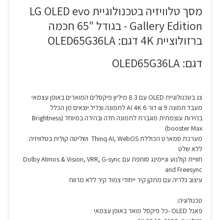
מסך טלוויזיה בטכנולוגיית LG OLED evo
Gallery Edition - בגודל "65 חכמה
ברזולוציית 4K דגם: OLED65G36LA
דגם: OLED65G36LA
צג בטכנולוגיית OLED עם 8.3 מיליון פיקסלים המוארים באופן עצמאי
מעבד תמונה 9 α דור 6 AI 4K לתמונה וצליל יוצאים מן הכלל
בהירות עוצמתית מוגברת לתמונה חדה ובהירה במיוחד (Brightness
booster Max)
מערכת סמארט הכוללת Thinq AI, WebOS ושליטה קולית בטלוויזיה
ללא שלט
חוויית קולנוע וגיימינג סוחפת עם Dolby Atmos & Vision, VRR, G-sync
and Freesync
עיצוב גלריה עם מתקן קיר ייחודי צמוד קיר ללא מרווח
טכנולוגיה:
פאנל OLED -כל פיקסל מואר באופן עצמאי