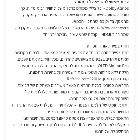
עיבוד שעשוי להשפיע על התמונה
Dolby Atmos - כל צליל ממוקם בחלל משלו לחוויה רב מימדית. כך,
תוכלו לשמוע לחישה באוזניכם או שאגה ליד הספה או פיצוץ מקפיץ
מהמסך. בדיוק כפי שהתכוון הבמאי.
Wow orchestra –הפעלת הרמקולים של הטלוויזיה במקביל למקרן קול
שמחובר ב-HDMI – קבלת שמע עשיר ועוצמתי במיוחד
חווית צפייה לאוהדי ספורט
זווית צפייה רחבה במיוחד עם צבעים נאמנים למציאות – לצפות בקבוצות
שאתם אוהדים בצבעים מציאותיים להדהים, מכל זווית בה אתם יושבים.
OLED Motion Pro – מנגנון מיוחד להחלקת התמונה לקבלת תנועה
חלקה ללא מריחות וטשטושים תוך שמירה על בהירות התמונה.
קצב רענון המסך Refresh rate 120Hz
התראות ספורט- קבלת התראות כאשר משודרים משחקים של קבוצות
ספורט אהודות, ברגע שתבחרו קבוצות מועדפות תוכלו לראות לו"ז
משחקים והתראות על גבי מסך הבית.
זיהוי אוטומטי של הז'אנר הנצפה – הטלוויזיה יודעת להתאים את ההגדרות
הרצויות של התמונה והסאונד בהתאם לתוכן הנצפה.
התאמה לבלוטוס סראונד - צרו אפקט סראונד באמצעות חיבור שני
רמקולי בלוטוס* לטלוויזיית LG UHD. הישאבו לתוך המשחק וחושו באווירה
המחשמלת של הרגע.