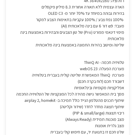
רזולוציה: 4K 3840x2160
הארה עצמית ללא תאורה אחורית 8.3 מיליון פיקסלים
בהירות גבוהה במיוחד עד 70% יותר מ- OLED C3
100% נפח צבע / 100% עקביות בתאימות הצבע למקור
מעבד: α9 דור 6 עם בינה מלאכותית (AI)
מיפוי דינאמי מפורט (Pro) של טון הצבעים והבהירות באמצעות בינה
מלאכותית
שליטה ומיטוב בהירות התמונה באמצעות בינה מלאכותית
טלוויזיה חכמה - ThinQ AI
מערכת הפעלה: webOS 23
מערכת ThinQ המאפשרת שליטה קולית בעברית בטלוויזיה
דשבורד חכם (לוח בקרה חכם)
אפליקציות מקומיות ובינלאומיות
מסך בית המאפשר גישה מהירה לכל הפונקציות של הטלוויזיה החכמה
שיתוף תכנים מהטלפון הנייד כולל תמיכה ב- airplay 2, homekit
שיתוף תצוגה מחדר לחדר (שידור וקליטה)
ריבוי תצוגות (PIP & small/large)
מצב מוכנות תמידית (Always Ready)
מצב גלרית אומנות
שלט חכם זז בתנועת יד, עם חיפוש קולי בעברית