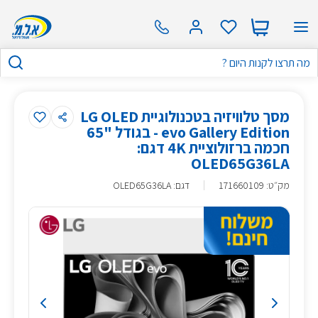
מסך טלוויזיה בטכנולוגיית LG OLED
evo Gallery Edition - בגודל "65
חכמה ברזולוציית 4K דגם:
OLED65G36LA
מק״ט
:
171660109
דגם: OLED65G36LA