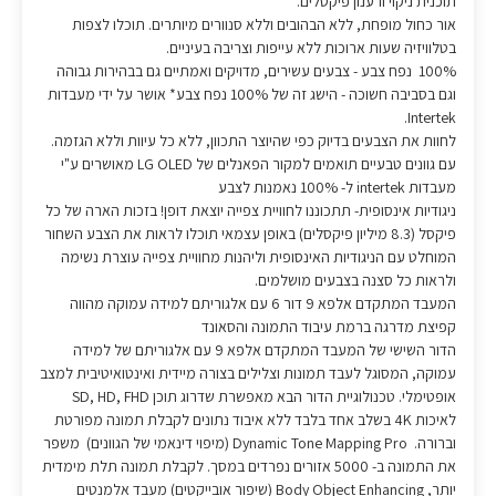
תוכנית ניקוי ורענון פיקסלים.
אור כחול מופחת, ללא הבהובים וללא סנוורים מיותרים. תוכלו לצפות
בטלוויזיה שעות ארוכות ללא עייפות וצריבה בעיניים.
100% נפח צבע - צבעים עשירים, מדויקים ואמתיים גם בבהירות גבוהה
וגם בסביבה חשוכה - הישג זה של 100% נפח צבע* אושר על ידי מעבדות
Intertek.
לחוות את הצבעים בדיוק כפי שהיוצר התכוון, ללא כל עיוות וללא הגזמה.
עם גוונים טבעיים תואמים למקור הפאנלים של LG OLED מאושרים ע"י
מעבדות intertek ל- 100% נאמנות לצבע
ניגודיות אינסופית- תתכוננו לחוויית צפייה יוצאת דופן! בזכות הארה של כל
פיקסל (8.3 מיליון פיקסלים) באופן עצמאי תוכלו לראות את הצבע השחור
המוחלט עם הניגודיות האינסופית וליהנות מחוויית צפייה עוצרת נשימה
ולראות כל סצנה בצבעים מושלמים.
המעבד המתקדם אלפא 9 דור 6 עם אלגוריתם למידה עמוקה מהווה
קפיצת מדרגה ברמת עיבוד התמונה והסאונד
הדור השישי של המעבד המתקדם אלפא 9 עם אלגוריתם של למידה
עמוקה, המסוגל לעבד תמונות וצלילים בצורה מיידית ואינטואיטיבית למצב
אופטימלי. טכנולוגיית הדור הבא מאפשרת שדרוג תוכן SD, HD, FHD
לאיכות 4K בשלב אחד בלבד ללא איבוד נתונים לקבלת תמונה מפורטת
וברורה. Dynamic Tone Mapping Pro (מיפוי דינאמי של הגוונים) משפר
את התמונה ב- 5000 אזורים נפרדים במסך. לקבלת תמונה תלת מימדית
יותר, Body Object Enhancing (שיפור אובייקטים) מעבד אלמנטים