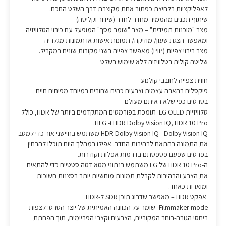
לאפליקציות בלחיצת כפתור אחת מקוצרת דרך השלט החכם.
שיתוף תכנים מהממיר מחדר לחדר (שידור וקליטה)
מצב "מוכנות תמידית" – מצב "שומר מסך" המופעל עם כיבוי הטלוויזיה
ומאפשר הצגת שעון/ מוזיקה/ תמונות אישות או תמונות מגלריה
מצב ריבוי צפיות (PIP) מאפשר צפייה בשני מקורות שונים במקביל.
שליטה קולית בטלוויזיה ללא שימוש בשלט
חווית צפייה לחובבי קולנוע
פיקסלים בהארה עצמית וצבעים כהים שחורים במיוחד מפיחים חיים
בסרטים כפי שלא ראיתם מעולם
טלוויזיית LG OLED תומכת בפורמטים המתקדמים ביותר של HDR, כולל
HDR Dolby Vision IQ, HDR 10 Pro ו- HLG.
HDR Dolby Vision IQ - Dolby Vision IQ משתמש בחיישני אור כדי למטב
את התמונה בהתאם לבהירות החדר. אפילו במהלך היום תוכלו להבחין
בפרטים שפעם פספסתם בדרמות אפלות וקודרות.
ה-HDR 10 Pro של LG משתמש בנתוני מטא דטה סטטיים כדי להתאים
את הצבע והבהירות לקבלת תמונות מוחשיות יותר בסצנות חשוכות
ומוארות כאחד.
אפקט HDR – מאפשר שדרוג תוכן SDR ל-HDR.
Filmmaker mode- שומר על הכוונה האמיתית של יוצר הסרט: לצפות
ביחסי הגובה-רוחב המקוריים, הצבעים וקצבי הפריימים, תוך הפחתת