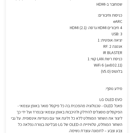
שמחובר ב-HDMI
כניסות וחיבורים:
eARC
4 חיבורים HDMI גרסה: (2.1) HDMI
USB: 3
יציאה אופטית: 1
אנטנה RF: 2
IR BLASTER
כניסת רשת LAN קווי: 1
WiFi 6 (ax802.11)
בלוטוס (V5.0)
מידע נוסף:
LG OLED EVO
פאנל OLED - טכנולוגיה מהפכנית בה כל פיקסל מואר באופן עצמאי -
הפיקסלים מסוגלים להידלק ולהיכבות באופן עצמאי ובנפרד ועל ידי כך
ליצור את השחור המוחלט ללא כל זליגת אור עם ניגודיות אינסופית. על גבי
השחור המוחלט, טלוויזיית ה-OLED של LG מבליטה בצורה נפלאה כל
צבע וצבע – לתמונה עוצרת נשימה.