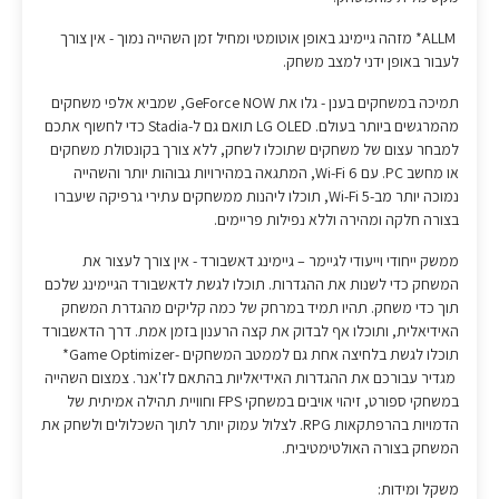
ALLM* מזהה גיימינג באופן אוטומטי ומחיל זמן השהייה נמוך - אין צורך
לעבור באופן ידני למצב משחק.
תמיכה במשחקים בענן - גלו את GeForce NOW, שמביא אלפי משחקים
מהמרגשים ביותר בעולם. LG OLED תואם גם ל-Stadia כדי לחשוף אתכם
למבחר עצום של משחקים שתוכלו לשחק, ללא צורך בקונסולת משחקים
או מחשב PC. עם Wi-Fi 6, המתגאה במהירויות גבוהות יותר והשהייה
נמוכה יותר מב-Wi-Fi 5, תוכלו ליהנות ממשחקים עתירי גרפיקה שיעברו
בצורה חלקה ומהירה וללא נפילות פריימים.
ממשק ייחודי וייעודי לגיימר – גיימינג דאשבורד - אין צורך לעצור את
המשחק כדי לשנות את ההגדרות. תוכלו לגשת לדאשבורד הגיימינג שלכם
תוך כדי משחק. תהיו תמיד במרחק של כמה קליקים מהגדרת המשחק
האידיאלית, ותוכלו אף לבדוק את קצה הרענון בזמן אמת. דרך הדאשבורד
תוכלו לגשת בלחיצה אחת גם לממטב המשחקים -Game Optimizer*
מגדיר עבורכם את ההגדרות האידיאליות בהתאם לז'אנר. צמצום השהייה
במשחקי ספורט, זיהוי אויבים במשחקי FPS וחוויית תהילה אמיתית של
הדמויות בהרפתקאות RPG. לצלול עמוק יותר לתוך השכלולים ולשחק את
המשחק בצורה האולטימטיבית.
משקל ומידות: