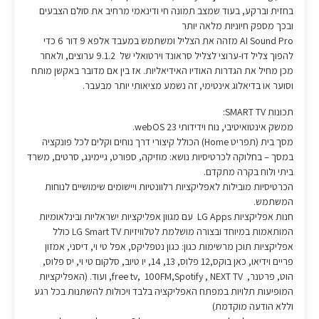
בחזית וברקע, בעוד שמצב תמונה חי ודינאמי מרחיב את סולם הצבעים
ובכך מספק חיוניות מלאה יותר
AI Sound Pro מזהה את הצליל ומשתמש במעבד אלפא 9 דור 6 כדי
להפוך צליל דו-ערוצי לצליל סראונד וירטואלי של 9.1.2 ערוצים, ולאחר
מכן מחיל את הגדרות האודיו האידיאליות. אז בין אם מדובר באקשן מותח
וסוער או בדיאלוג אינטימי, זה נשמע מציאותי יותר מבעבר.
תכונות SMART TV:
ממשק אינטואיטיבי, נוח וידידותי 23 webOS.
מסך בית (תפריט Home) הכולל קיצורי דרך נוחים וקלים לכל פונקציה
במסך – בחלוקה לכרטיסיות נושא: מוזיקה, ספורט, גיימינג, סרטים, משרד
ביתי ולוח בקרה מתקדם.
הכרטיסיות מובילות לאפליקציות רלוונטיות ויישומים שימושיים לנוחות
המשתמש.
חנות אפליקציות LG Apps עם מגוון אפליקציות ישראליות ובינלאומיות
המותאמות במיוחד ובצורה מושלמת לטלוויזיות LG Smart TV כולל
אפליקציות תוכן מרשימות כגון: כגון נטפליקס, אפל טי וי, דיסני, אמזון
פריים וידיאו, כאן בוקס,12 פלוס, 13, 14, יו טיוב, סלקום טי וי, יס פלוס,
הוט, פרטנר, free tv, 100FM,Spotify , NEXT TV, ועוד. (האפליקציות
המופיעות תלויות במפתח האפליקציה בלבד ויכולות להשתנות בכל רגע
וללא הודעה מוקדמת)