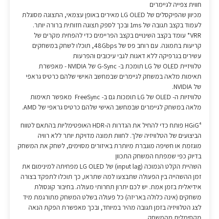
חווית צפייה לגיימרים
מכיוון שהפיקסלים של LG OLED מאירים באופן עצמאי, התצוגה מסוגלת
לעמוד בקצב תגובה של 1ms ובכך לספק תצוגה חזותית ברורה יותר.
VRR* עומד בקצב השינויים בקצב הפריימים כדי להפחית מקרים של
קריעות בתמונה. עם רוחב פס של 48Gbps, תוכלו לשחק במשחקים
עשירים בגרפיקה ללא דאגות לגבי עיכובים והפרעות
טלוויזיית OLED של LG תומכת ב- G-Sync של NVIDIA - מאפשרת
תאימות מלאה במשחק לגיימרים שבמחשב האישי שלהם כרטיס גראפי
של NVIDIA.
טלוויזיות ה- OLED של LG תומכות גם ב- FreeSync מאפשר תאימות
מלאה במשחק לגיימרים שבמחשב האישי שלהם כרטיס גראפי של AMD.
HGiG⁴ פותח כדי להחיל את הגדרות ה-HDR האופטימליות בהתאם לטווח
הביצועים של הטלוויזיה שלך. לחוות תמונה מדויקת יותר ללא רוויה
מוגזמת או חשיפה מוגברת מיותרת באיזורים מסוימים, לשחק את המשחק
בדיוק כפי שמפתח המשחק התכוון
השהיית הקלט הנמוכה (input lag) של LG OLED מפחיתה למינימום את
זמן ההשהייה בין הפעולה שתבצעו למה שתראו, כך תוכלו לתפקד בצורה
אידיאלית בזמן אמת. יש לכם יתרון תחרותי מעולה. בחיבור קונסולת
משחקים (אינה כלולה באריזה) כל פעולה בשלט המשחק מתורגמת מיד
לצג הטלוויזיה בזמן תגובה מהיר במיוחד, ובכך מאפשרת הפקת הנאה
מקסימלית מהמשחק.