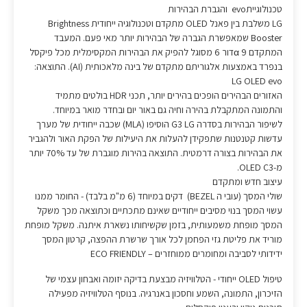
טכנולוגייתevo והגברת הבהירות
LG משלבת בין פאנל OLED מתקדם וטכנולוגיה ייחודית Brightness
Booster שמאפשרת הגברה של הבהירות יותר מאי פעם. המעבד
המתקדם 9 αדור 6 מסוגל להפיק את הבהירות המקסימלית מכל פיקסל
בנפרד באמצעות אלגוריתם מתקדם של בינה מלאכותית (AI). התוצאה:
LG OLED evo
האזורים הבהירים הופכים בהירים יותר, תכני HDR בולטים מתמיד
והתמונה המתקבלת בהירה וחיה גם באור יום ובחדר מואר במיוחד.
לשיפור הבהירות בסדרה G3 LG הוסיפו (MLA) שכבה ייחודית של מערך
עדשות קטנטנות שתפקידן להעלות את היעילות של הפקת האור ולהגביר
את הבהירות בצורה דרמטית. התוצאה בהירות מוגברת של עד 70% יותר
מ-OLED C3.
עיצוב חדש ומתקדם
שולי המסך (עובי ה BEZEL) דקים במיוחד (6 מ"מ בלבד) - החומר ממנו
עשוי המסך בנוי מסיבים ייחודיים שאינם מתכתיים וכתוצאה מכך משקל
המסך מופחת משמעותית, בזמן שקשיחותו נשארת איתנה. משקל מופחת
מוריד את פליטת גזי הפחמן לכל אורך שרשרת ההפצה, קרטון המסך
ידידותי לסביבה ומחומרים ממוחזרים – ECO FRIENDLY
טיפול OLED ייחודי - הטלוויזיה מבצעת בדיקה יזומה ואבחון עצמי של
הזיכרון, התמונה, השמע וחסכון באנרגיה. בנוסף הטלוויזיה מפעילה