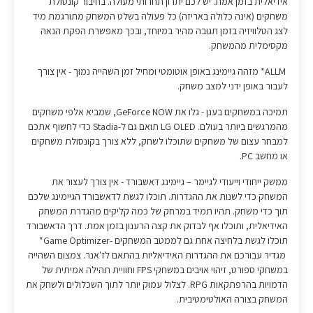
אידיאלית בזמן אמת. יש לכם יתרון תחרותי מעולה. בחיבור קונסולת
משחקים (אינה כלולה באריזה) כל פעולה בשלט המשחק מתורגמת מיד
לצג הטלוויזיה בזמן תגובה מהיר במיוחד, ובכך מאפשרת הפקת הנאה
מקסימלית מהמשחק.
ALLM* מזהה גיימינג באופן אוטומטי ומחיל זמן השהייה נמוך - אין צורך
לעבור באופן ידני למצב משחק.
תמיכה במשחקים בענן - גלו את GeForce NOW, שמביא אלפי משחקים
מהמרגשים ביותר בעולם. LG OLED תואם גם ל-Stadia כדי לחשוף אתכם
למבחר עצום של משחקים שתוכלו לשחק, ללא צורך בקונסולת משחקים
או מחשב PC.
ממשק ייחודי וייעודי לגיימר – גיימינג דאשבורד - אין צורך לעצור את
המשחק כדי לשנות את ההגדרות. תוכלו לגשת לדאשבורד הגיימינג שלכם
תוך כדי משחק. תהיו תמיד במרחק של כמה קליקים מהגדרת המשחק
האידיאלית, ותוכלו אף לבדוק את קצה הרענון בזמן אמת. דרך הדאשבורד
תוכלו לגשת בלחיצה אחת גם לממטב המשחקים -Game Optimizer*
מגדיר עבורכם את ההגדרות האידיאליות בהתאם לז'אנר. צמצום השהייה
במשחקי ספורט, זיהוי אויבים במשחקי FPS וחוויית תהילה אמיתית של
הדמויות בהרפתקאות RPG. לצלול עמוק יותר לתוך השכלולים ולשחק את
המשחק בצורה האולטימטיבית.