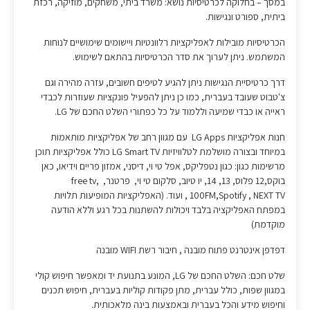
במסך – בחלוקה לכרטיסיות נושא: משרד ביתי, משחקים, מוזיקה, רכזת
ביתית, ספורט ונגישות.
הכרטיסיות מובילות לאפליקציות רלוונטיות ויישומים שימושיים לנוחות
המשתמש. ניתן לערוך את סדר הכרטיסיות בהתאם לשימוש.
דרך כרטיסיית הנגישות ניתן להגיע לטיפים חשובים, עזרה מהירה וגם
צ'טבוט שעובד בעברית, כמו כן ניתן להפעיל פונקציות שעוזרות לכבדי
ראייה או כבדי שמיעה וללמוד על כל כפתורי השלט החכם של LG.
חנות אפליקציות LG Apps עם מגוון רחב של אפליקציות מותאמות
במיוחד ובצורה מושלמת לטלוויזיות LG Smart TV כולל אפליקציות תוכן
מרשימות כגון: כגון נטפליקס, אפל טי וי, דיסני, אמזון פריים וידיאו, כאן
בוקס,12 פלוס, 13, 14, יו טיוב, סלקום טי וי, פרטנר, free tv,
100FM,Spotify , NEXT TV, ועוד. (האפליקציות המופיעות תלויות
במפתח האפליקציה בלבד ויכולות להשתנות בכל רגע וללא הודעה
מוקדמת)
דפדפן אינטרנט פתוח מובנה , חיבור רשת WIFI מובנה
שלט חכם: השלט החכם של LG, המונע בתנועת יד ומאפשר חיפוש קולי
במגוון שפות, כולל עברית, מתן פקודות קוליות בעברית, חיפוש תכנים
וחיפוש מידע והכל בעברית ובאמצעות בינה מלאכותית.