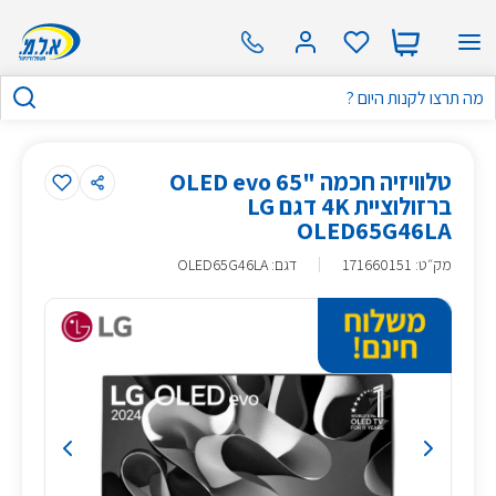
טלוויזיה חכמה "65 OLED evo
ברזולוציית 4K דגם LG
OLED65G46LA
מק״ט
:
171660151
דגם: OLED65G46LA