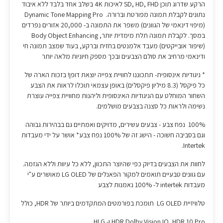
הרקע שדרוג תוכן SD, HD, FHD לאיכות 4K בשלב אחד בלבד ללא איבוד
נתונים לקבלת תמונה מפורטת וברורה. Dynamic Tone Mapping Pro
(מיפוי דינאמי של הגוונים) משפר את התמונה ב- 20,000 אזורים נפרדים
במסך. לקבלת תמונה תלת מימדית יותר, Body Object Enhancing
(שיפור אובייקטים) מעבד אלמנטים בחזית וברקע, בעוד שמצב תמונה חי
ודינאמי מרחיב את סולם הצבעים ובכך מספק חיוניות מלאה יותר
* ניגודיות אינסופית- תתכוננו לחוויית צפייה יוצאת דופן! בזכות הארה של
כל פיקסל (8.3 מיליון פיקסלים) באופן עצמאי תוכלו לראות את הצבע
השחור המוחלט עם הניגודיות האינסופית וליהנות מחוויית צפייה עוצרת
נשימה ולראות כל סצנה בצבעים מושלמים.
100% נפח צבע - צבעים עשירים, מדויקים ואמתיים גם בבהירות גבוהה
וגם בסביבה חשוכה - הישג זה של 100% נפח צבע* אושר על ידי מעבדות
Intertek.
לחוות את הצבעים בדיוק כפי שהיוצר התכוון, ללא כל עיוות וללא הגזמה.
עם גוונים טבעיים תואמים למקור הפאנלים של LG OLED מאושרים ע"י
מעבדות intertek ל- 100% נאמנות לצבע
טלוויזיית LG OLED תומכת בפורמטים המתקדמים ביותר של HDR, כולל
HDR Dolby Vision IQ, HDR 10 Pro ו- HLG.