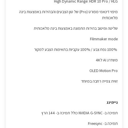
High Dynamic Range: HDR 10 Pro / HLG
מיפוי דינאמי מפורט (Pro) של טון הצבעים והבהירות באמצעות בינה
מלאכותית
שליטה ומיטוב בהירות התמונה באמצעות בינה מלאכותית
Filmmaker mode
100% נפח צבע / 100% עקביות בתאימות הצבע למקור
משדרג AI ל4K
OLED Motion Pro
זווית צפייה רחבה במיוחד
גיימינג
תמיכה ב- NVIDIA G-SYNC כולל תמיכה ב- 144 הרץ
תמיכה ב- Freesync