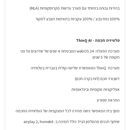
בהירות גבוהה במיוחד עם מערך עדשות מקרוסקופיות (MLA)
100% נפח צבע / 100% עקביות בתאימות הצבע למקור
טלוויזיה חכמה - ThinQ AI
מערכת הפעלה: webOS 24 המבטיחה 4 שנים של שדרוגים על פני
תקופה של 5 שנים
מערכת ThinQ המאפשרת שליטה קולית בעברית בטלוויזיה
דשבורד חכם (לוח בקרה חכם)
אפליקציות מקומיות ובינלאומיות
התראת ספורט
מסך בית המאפשר גישה מהירה לכל הפונקציות של הטלוויזיה החכמה
שיתוף תכנים מהטלפון הנייד כולל תמיכה ב- airplay 2, homekit