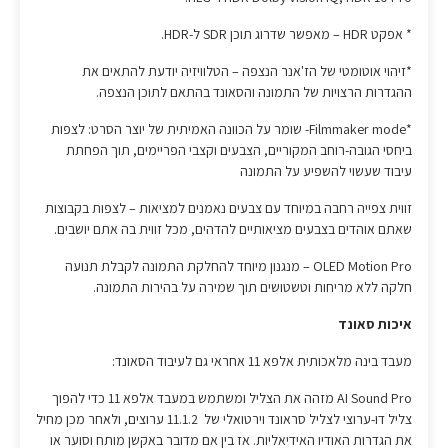
* אפקט HDR – מאפשר שדרוג תוכן SDR ל-HDR.
*זיהוי אוטומטי של הז'אנר הנצפה – הטלוויזיה יודעת להתאים את
ההגדרות הרצויות של התמונה והסאונד בהתאם לתוכן הנצפה.
*Filmmaker mode- שומר על הכוונה האמיתית של יוצר הסרט: לצפות
ביחסי הגובה-רוחב המקוריים, הצבעים וקצבי הפריימים, תוך הפחתת
עיבוד שעשוי להשפיע על התמונה
זווית צפייה רחבה במיוחד עם צבעים נאמנים למציאות – לצפות בקבוצות
שאתם אוהדים בצבעים מציאותיים להדהים, מכל זווית בה אתם יושבים.
OLED Motion Pro – מנגנון מיוחד להחלקת התמונה לקבלת תנועה
חלקה ללא מריחות וטשטושים תוך שמירה על בהירות התמונה.
איכות סאונד
מעבד בינה מלאכותית אלפא 11 אחראי גם לעיבוד הסאונד:
AI Sound Pro מזהה את הצליל ומשתמש במעבד אלפא 11 כדי להפוך
צליל דו-ערוצי לצליל סראונד וירטואלי של 11.1.2 ערוצים, ולאחר מכן מחיל
את הגדרות האודיו האידיאליות. אז בין אם מדובר באקשן מותח וסוער או