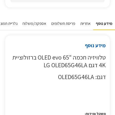
מידע נוסף
אחריות
פריסת תשלומים
אספקה/משלוח
גלריית תמונו
מידע נוסף
טלוויזיה חכמה "65 OLED evo ברזולוציית
4K דגם LG OLED65G46LA
דגם: OLED65G46LA
משקל ומידות: