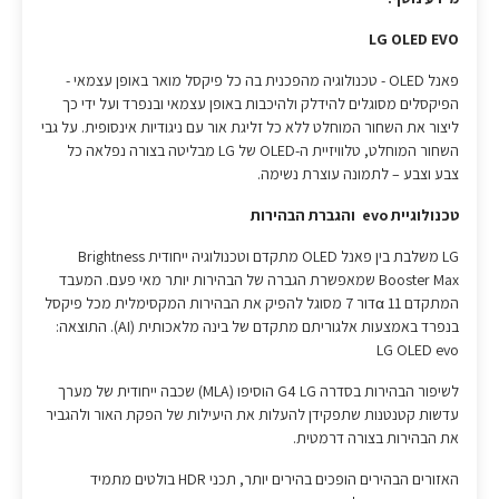
LG OLED EVO
פאנל OLED - טכנולוגיה מהפכנית בה כל פיקסל מואר באופן עצמאי -
הפיקסלים מסוגלים להידלק ולהיכבות באופן עצמאי ובנפרד ועל ידי כך
ליצור את השחור המוחלט ללא כל זליגת אור עם ניגודיות אינסופית. על גבי
השחור המוחלט, טלוויזיית ה-OLED של LG מבליטה בצורה נפלאה כל
צבע וצבע – לתמונה עוצרת נשימה.
טכנולוגיית evo והגברת הבהירות
LG משלבת בין פאנל OLED מתקדם וטכנולוגיה ייחודית Brightness
Booster Max שמאפשרת הגברה של הבהירות יותר מאי פעם. המעבד
המתקדם 11 αדור 7 מסוגל להפיק את הבהירות המקסימלית מכל פיקסל
בנפרד באמצעות אלגוריתם מתקדם של בינה מלאכותית (AI). התוצאה:
LG OLED evo
לשיפור הבהירות בסדרה G4 LG הוסיפו (MLA) שכבה ייחודית של מערך
עדשות קטנטנות שתפקידן להעלות את היעילות של הפקת האור ולהגביר
את הבהירות בצורה דרמטית.
האזורים הבהירים הופכים בהירים יותר, תכני HDR בולטים מתמיד