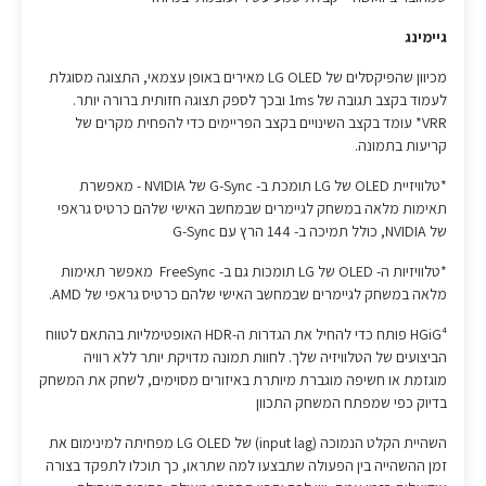
גיימינג
מכיוון שהפיקסלים של LG OLED מאירים באופן עצמאי, התצוגה מסוגלת
לעמוד בקצב תגובה של 1ms ובכך לספק תצוגה חזותית ברורה יותר.
VRR* עומד בקצב השינויים בקצב הפריימים כדי להפחית מקרים של
קריעות בתמונה.
*טלוויזיית OLED של LG תומכת ב- G-Sync של NVIDIA - מאפשרת
תאימות מלאה במשחק לגיימרים שבמחשב האישי שלהם כרטיס גראפי
של NVIDIA, כולל תמיכה ב- 144 הרץ עם G-Sync
*טלוויזיות ה- OLED של LG תומכות גם ב- FreeSync מאפשר תאימות
מלאה במשחק לגיימרים שבמחשב האישי שלהם כרטיס גראפי של AMD.
HGiG⁴ פותח כדי להחיל את הגדרות ה-HDR האופטימליות בהתאם לטווח
הביצועים של הטלוויזיה שלך. לחוות תמונה מדויקת יותר ללא רוויה
מוגזמת או חשיפה מוגברת מיותרת באיזורים מסוימים, לשחק את המשחק
בדיוק כפי שמפתח המשחק התכוון
השהיית הקלט הנמוכה (input lag) של LG OLED מפחיתה למינימום את
זמן ההשהייה בין הפעולה שתבצעו למה שתראו, כך תוכלו לתפקד בצורה