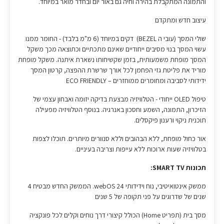
והתמונה המתקבלת בהירה וחיה גם באור יום ובחדר מואר במיוחד.
עיצוב חדש ומתקדם
שולי המסך (עובי ה BEZEL) דקים במיוחד (6 מ"מ בלבד) - החומר ממנו
עשוי המסך בנוי מסיבים ייחודיים שאינם מתכתיים וכתוצאה מכך משקל
המסך מופחת משמעותית, בזמן שקשיחותו נשארת איתנה. משקל מופחת
מוריד את פליטת גזי הפחמן לכל אורך שרשרת ההפצה, קרטון המסך
ידידותי לסביבה ומחומרים ממוחזרים – ECO FRIENDLY
טיפול OLED ייחודי - הטלוויזיה מבצעת בדיקה יזומה ואבחון עצמי של
הזיכרון, התמונה, השמע וחסכון באנרגיה. בנוסף הטלוויזיה מפעילה
תוכנית ניקוי ורענון פיקסלים.
אור כחול מופחת, ללא הבהובים וללא סנוורים מיותרים. תוכלו לצפות
בטלוויזיה שעות ארוכות ללא עייפות וצריבה בעיניים.
תכונות SMART TV:
ממשק אינטואיטיבי, נוח וידידותי 24 webOS. הממשק החדש מבטיח 4
שנים של שדרוגים על פני תקופה של 5 שנים
מסך בית (תפריט Home) הכולל קיצורי דרך נוחים וקלים לכל פונקציה