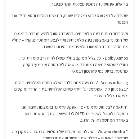
בדיאלוג אינטימי, זה נשמע מציאותי יותר מבעבר.
שמירה על באלאנס קבוע בצלילים שונים, התאמת הווליום והסאונד לז'אנר
הנצפה
וקול ברור בניתוח בינה מלאכותית. המעבד מסוגל לבצע הגברה דינאמית
של הסאונד באמצעות בינה מלאכותית ואף לבצע רימסטרינג קולי – לחלץ
את הקול בנפרד מהסאונד ולשפר את בהירות הסאונד.
Dolby Atmos - כל צליל ממוקם בחלל משלו לחוויה רב מימדית. כך,
תוכלו לשמוע לחישה באוזניכם או שאגה ליד הספה או פיצוץ מקפיץ
מהמסך. בדיוק כפי שהתכוון הבמאי.
AI Acoustic tuning - בנגיעה אחת בלבד השלט החכם והטלוויזיה יכולים
לבצע איזון קולי אופטימלי ע"י זיהוי מיקום הטלוויזיה בתוך החדר ומיקסום
אפקט הצליל ההיקפי.
*התאמה לבלוטוס סראונד - צרו אפקט סראונד באמצעות חיבור שני
רמקולי בלוטוס* לטלוויזיית LG OLED. הישאבו לתוך המשחק וחושו
באווירה המחשמלת של הרגע.
* Wow orchestra –הפעלת הרמקולים של הטלוויזיה במקביל למקרן קול
שמחובר ב-HDMI – קבלת שמע עשיר ועוצמתי במיוחד