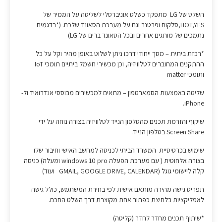
השלט של LG מתפקד כשלט אוניברסלי לשליטה על הממיר של
HOT,YES,סלקום ופרטנר וגם על מערכת הסאונד שלכם. (*בדגמים
נתמכים של מותגים אחרים ובכל הסאונד ברים של LG)
*רכזת ביתית – מסך ייחודי דרכו ניתן לשלוט באופן מהיר וקל על כל
ההתקנים המחוברים לטלוויזיה, וכן מכשירי חשמל ביתיים תומכי IoT
ותומכי matter
שליטה באמצעות הסמארטפון – מתאים למכשירים מבוססי אנדרואיד ול-
iPhone.
שיקוף והזרמת תכנים מהטלפון הנייד לטלוויזיה בצורה נוחה על ידי
Screen Share בטלפון הנייד.
שימוש בכרטיסיית המשרד הביתי לכניסה למחשב האישי וחיבור שלו
בצורה אלחוטית ( עם מערכת הפעלה windows 10 pro ומעלה) כניסה
קלה ליישומי גוגל (GMAIL, GOOGLE DRIVE, CALENDAR ועוד)
תפריט גישה מהירה מותאם אישית לפי בחירת המשתמש, כולל גישה
לאפליקציות בלחיצת כפתור אחת מקוצרת דרך השלט החכם.
*שיתוף תכנים מחדר לחדר (קליטה)