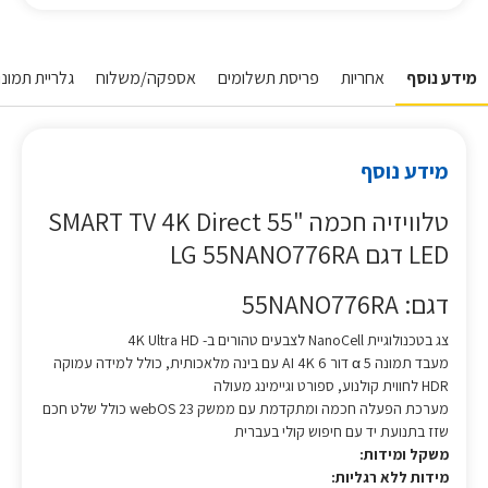
מידע נוסף
אחריות
פריסת תשלומים
אספקה/משלוח
גלריית תמונו
מידע נוסף
טלוויזיה חכמה "55 SMART TV 4K Direct
LED דגם LG 55NANO776RA
דגם: 55NANO776RA
צג בטכנולוגיית NanoCell לצבעים טהורים ב- 4K Ultra HD
מעבד תמונה 5 α דור 6 AI 4K עם בינה מלאכותית, כולל למידה עמוקה
HDR לחווית קולנוע, ספורט וגיימינג מעולה
מערכת הפעלה חכמה ומתקדמת עם ממשק webOS 23 כולל שלט חכם
שזז בתנועת יד עם חיפוש קולי בעברית
משקל ומידות:
מידות ללא רגליות: