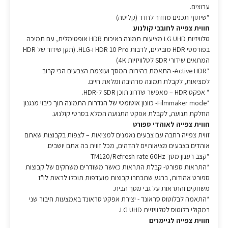
ערוצים.
*שיתוף תכנים מחדר לחדר (קליטה)
חווית צפייה לחובבי קולנוע
טלוויזיות LG UHD מציעות תמונה באיכות HDR אופטימלית, עם תמיכה
בפורמטי HDR מובילים, לרבות HDR 10 Pro ו-HLG. (תקן שידור של HDR
המתאים שידורי SDR לטלוויזיות 4K)
*Active HDR- התאמת בהירות המסך ועוצמת הצבעים הכי קרוב
למציאות, לקבלת תמונה מרהיבה ומלאת חיים.
* אפקט HDR – מאפשר שדרוג תוכן SDR ל-HDR.
*Filmmaker mode- כוונון אוטומטי של הגדרות התמונה תוך כיבוי מנגנון
החלקת תנועה, לקבלת אפקט התנועה המלא בסרטי קולנוע.
חווית צפייה לאוהדי ספורט
זווית צפייה רחבה עם צבעים נאמנים למציאות – לצפות בקבוצות שאתם
אוהדים בצבעים מציאותיים להדהים, מכל זווית בה אתם יושבים.
*קצב רענון מסך TM120/Refresh rate 60Hz
*התראות ספורט- קבלת התראות כאשר משודרים משחקים של קבוצות
ספורט אהודות, ברגע שתבחרו קבוצות מועדפות תוכלו לראות לו"ז
משחקים והתראות על גבי מסך הבית.
*התאמה לבלוטוס סראונד - יצירת אפקט סראונד באמצעות חיבור שני
רמקולי בלוטוס לטלוויזיית LG UHD.
חווית צפייה לגיימרים