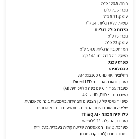
רוחב: 123.5 ס"מ
גובה: 71.5 ס"מ
עומק: 5.71 ס"מ
משקל ללא רגליות: 14 ק"ג
מידות כולל רגליות:
גובה: 78ס"מ
עומק: 23 ס"מ
המרחק בין הרגליות 94.8 ס"מ
משקל כולל רגליות: 14.1 ק"ג
מפרט טכני:
טכנולוגיה:
רזולוציה: 3840x2160 UHD 4K
מערך תאורה אחורית: Direct LED
מעבד: α5 דור 6 עם בינה מלאכותית (AI)
משדרג תכני HD ,FHD ל- 4K
מיפוי דינאמי של טון הצבעים והבהירות באמצעות בינה מלאכותית
שליטה ומיטוב בהירות התמונה באמצעות בינה מלאכותית
טלוויזיה חכמה - ThinQ AI
מערכת הפעלה: webOS 23
מערכת ThinQ המאפשרת שליטה קולית בעברית בטלוויזיה
דשבורד חכם (לוח בקרה חכם)