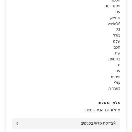
חכמה
ומתקדמת
עם
ממשק
webOS
23
כולל
שלט
חכם
שזז
בתנועת
יד
עם
חיפוש
קולי
בעברית
מלאי ומשלוח
משלוח עד הבית - חינם!
בדיקת מלאי בסניפים