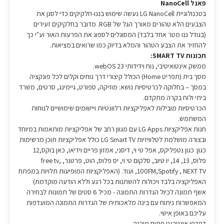
פאנל NanoCell
בטכנולוגיית LG NanoCell נעשה שימוש בננו-חלקיקים כדי לסנן את
הצבעים הלא טהורים מאורך הגל של RGB. מדובר בחלקיקים זעירים
(בגודל ננו מטר אחד בלבד) המסוגלים לספוג את הפרעות האור וע"י כך
להחזיר את הצבע הטהור והמלא בדיוק כמו שרואים במציאות.
תכונות SMART TV:
ממשק אינטואיטיבי, נוח וידידותי 23 webOS.
מסך בית (תפריט Home) הכולל קיצורי דרך נוחים וקלים לכל פונקציה
במסך – בחלוקה לכרטיסיות נושא: מוזיקה, ספורט, גיימינג, סרטים, משרד
ביתי ולוח בקרה מתקדם.
הכרטיסיות מובילות לאפליקציות רלוונטיות ויישומים שימושיים לנוחות
המשתמש.
חנות אפליקציות LG Apps עם מגוון רחב של אפליקציות מותאמות במיוחד
ובצורה מושלמת לטלוויזיות LG Smart TV כולל אפליקציות תוכן מרשימות
כגון: כגון נטפליקס, אפל טי וי, דיסני, אמזון פריים וידיאו, כאן בוקס,12
פלוס, 13, 14, יו טיוב, סלקום טי וי, יס פלוס, הוט, פרטנר, free tv,
100FM,Spotify , NEXT TV, ועוד. (האפליקציות המופיעות תלויות במפתח
האפליקציה בלבד ויכולות להשתנות בכל רגע וללא הודעה מוקדמת)
אשף תמונה לכיול הגדרות התמונה - מכיל 6 סטים של תמונות לבחירה
המאפשרות ניתוח עם בינה מלאכותית של הגדרות התמונה המועדפות
עליכם באופן אישי.
דפדפן אינטרנט פתוח מובנה