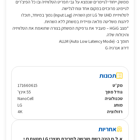
ממשק ייחודי לגיימרים שנמצא על גבי תפריט הטלוויזיה ובו כל הפיצ'רים
לגיימינג מרוכזים במקום אחד ונוח לגלישה.
לטלוויזיית UHD של LG זמן השהייה (Input Lag) נמוך במיוחד, תוכלו
ליהנות משליטה מלאה ומיידית במשחק ללא השהיות.
*מצב HGiG – מעביר את גרפיקת המשחק בצורה שתואמת את הטלוויזיה
והיכולות שלה.
תומך ב- ALLM (Auto Low Latency Mode)
דירוג אנרגיה G
תכונות
מק״ט
171660615
גודל מסך
55 אינץ'
טכנולוגיה
NanoCell
מותג
LG
רזולוציה
4K
אחריות
א.ל.מ הינה רשת מורשה למכירת מוצרי LG מטעם ח.י