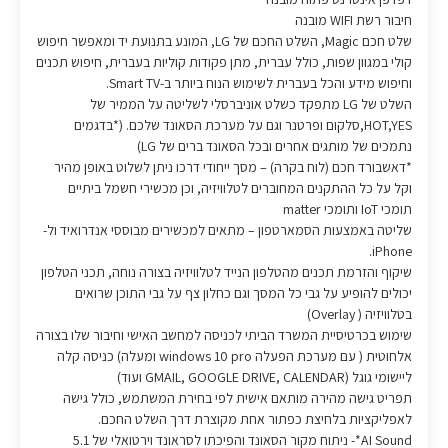
חיבור רשת WIFI מובנה
שלט חכם Magic, השלט החכם של LG, המונע בתנועת יד ומאפשר חיפוש
קולי במגוון שפות, כולל עברית, מתן פקודות קוליות בעברית, חיפוש תכנים
וחיפוש מידע והכל בעברית לשימוש הנוח ביותר ב-Smart TV.
השלט של LG מתפקד כשלט אוניברסלי לשליטה על הממיר של
HOT,YES,סלקום ופרטנר וגם על מערכת הסאונד שלכם. (*בדגמים
נתמכים של מותגים אחרים ובכל הסאונד ברים של LG)
*דאשבורד חכם (לוח בקרה) – מסך ייחודי דרכו ניתן לשלוט באופן מהיר
וקל על כל ההתקנים המחוברים לטלוויזיה, וכן מכשירי חשמל ביתיים
תומכי IoT ותומכי matter
שליטה באמצעות הסמארטפון – מתאים למכשירים מבוססי אנדרואיד ול-
iPhone.
שיקוף והזרמת תכנים מהטלפון הנייד לטלוויזיה בצורה נוחה, תכני הטלפון
יכולים להופיע על גבי כל המסך וגם כחלון צף על גבי התוכן שרואים
בטלוויזיה ( Overlay)
שימוש בכרטיסיית המשרד הביתי לכניסה למחשב האישי וחיבור שלו בצורה
אלחוטית ( עם מערכת הפעלה windows 10 pro ומעלה) כניסה קלה
ליישומי גוגל (GMAIL, GOOGLE DRIVE, CALENDAR ועוד)
תפריט גישה מהירה מותאם אישית לפי בחירת המשתמש, כולל גישה
לאפליקציות בלחיצת כפתור אחת מקוצרת דרך השלט החכם.
AI Sound*- ניתוח מקור הסאונד והפיכתו לסראונד וירטואלי של 5.1