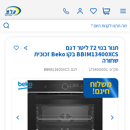
תנור בנוי 72 ליטר דגם
BBIM13400XCS בקו Beko זכוכית
שחורה
מק״ט
:
173400001
דגם: BBIM13400XCS