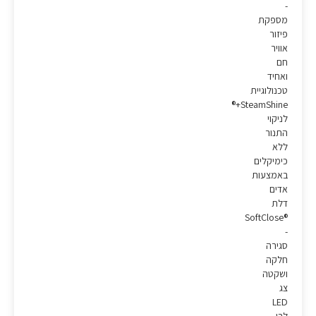
-
מספקת
פיזור
אוויר
חם
ואחיד
טכנולוגיית
SteamShine+®
לניקוי
התנור
ללא
כימיקלים
באמצעות
אדים
דלת
®SoftClose
-
סגירה
חלקה
ושקטה
צג
LED