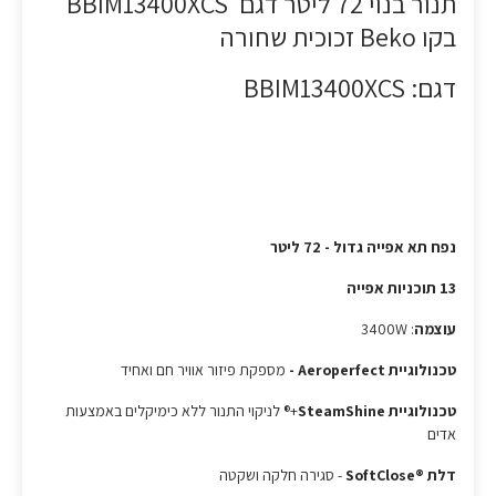
תנור בנוי 72 ליטר דגם BBIM13400XCS
בקו Beko זכוכית שחורה
דגם: BBIM13400XCS
נפח תא אפייה גדול - 72 ליטר
13 תוכניות אפייה
עוצמה
: 3400W
טכנולוגיית Aeroperfect -
מספקת פיזור אוויר חם ואחיד
טכנולוגיית SteamShine
+® לניקוי התנור ללא כימיקלים באמצעות
אדים
דלת ®SoftClose
- סגירה חלקה ושקטה