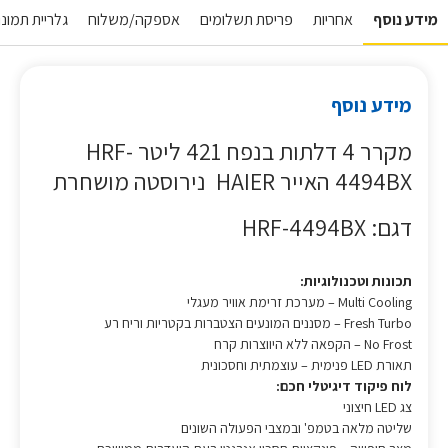
מידע נוסף
אחריות
פריסת תשלומים
אספקה/משלוח
גלריית תמונו
מידע נוסף
מקרר 4 דלתות בנפח 421 ליטר HRF-
4494BX האייר HAIER נירוסטה מושחרת
דגם: HRF-4494BX
תכונות וטכנולוגיות:
Multi Cooling – מערכת זרימת אוויר מעגלי
Fresh Turbo – מסננים המונעים הצטברות בקטריות וריח רע
No Frost – הקפאה ללא היווצרות קרח
תאורת LED פנימית – עוצמתית וחסכונית
לוח פיקוד דיגיטלי חכם:
צג LED חיצוני
שליטה מלאה בטמפ' ובמצבי הפעולה השונים