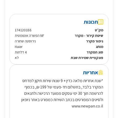
תכונות
מק״ט
174120188
שיטת קירור - מקרר
NF הפשרה אוטומטית
גימור מקרר
נירוסטה שחורה
מותג
Haier
סוג המקרר
4 דלתות
פונקציית שמירת שבת
לא
אחריות
*שנת אחריות מלאה כדין + 9 שנות שירות תיקון למדחס
המקרר בלבד, בתשלום חד-פעמי של 199 ₪, בכפוף
להרשמה תוך 30 ימי עסקים ממועד הרכישה ולתנאים
ולסייגים המפורטים בכתב השירות כמפורט באתר ניופאן
www.newpan.co.il