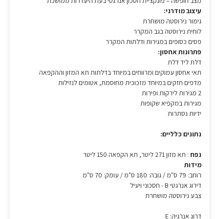
מצב חופשה – פונקציית חסכון אנרגטי בעת היעדרות ממושכת
עיצוב מודרני:
גימור נירוסטה מושחרת
לוחית נירוסטה בגב המקרר
פסים כסופים במגירות ודלתות המקרר
פתרונות אחסון:
דלת ליד דלת
תאי אחסון עמוקים ומרווחים במיוחד בדלתות תא המזון וההקפאה
מדפים חזקים במיוחד מזכוכית מחוסמת, אטומים לנזילות
2 מגירות לירקות ופירות
מגירות במקפיא שקופות
ידיות נסתרות
נתונים כלליים:
נפח
: תא מזון 271 ליטר, תא הקפאה 150 ליטר
מידות
רוחב: 79 ס"מ / גובה: 180 ס"מ / עומק: 70 ס"מ
דירוג אנרגטי B - חסכוני ויעיל
צבע נירוסטה מושחרת
דרוג אנרגיה: E