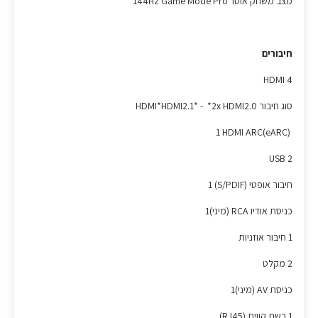
מצב משחק אוטו' 144Hz Game Mode Pro
חיבורים
4 HDMI
סוג חיבור HDMI*HDMI2.1* - *2x HDMI2.0
(eARC)1 HDMI ARC
2 USB
חיבור אופטי (S/PDIF) 1
כניסת אודיו RCA (מיני)1
1 חיבור אוזניות
2 מקלט
כניסת AV (מיני)1
1 רשת קווית (RJ45)