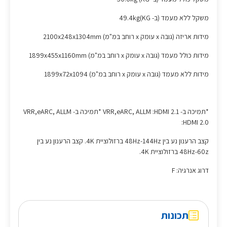
משקל ללא מעמד (ב- KG)49.4kg
מידות אריזה (גובה x עומק x רוחב במ"מ) 2100x248x1304mm
מידות כולל מעמד (גובה x עומק x רוחב במ"מ) 1899x455x1160mm
מידות ללא מעמד (גובה x עומק x רוחב במ"מ) 1899x72x1094
*תמיכה ב- VRR,eARC, ALLM :HDMI 2.1 *תמיכה ב- VRR,eARC, ALLM
:HDMI 2.0
קצב הרענון נע בין 48Hz-144Hz ברזולוציית 4K. קצב הרענון נע בין
48Hz-60z ברזולוציית 4K.
דרוג אנרגיה: F
תכונות