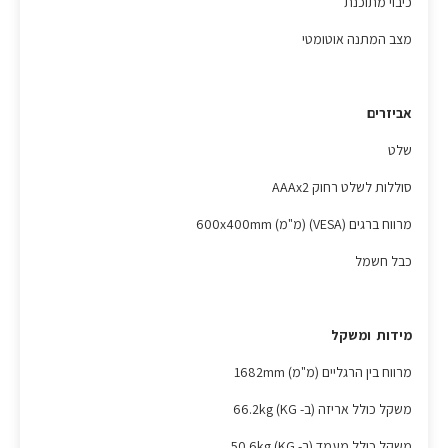
כיבוי מתוכנת
מצב המתנה אוטומטי
אביזרים
שלט
סוללות לשלט רחוק AAAx2
מרווח ברגים (VESA) (מ"מ) 600x400mm
כבל חשמל
מידות ומשקל
מרווח בין הרגליים (מ"מ) 1682mm
משקל כולל אריזה (ב- KG) 66.2kg
משקל כולל מעמד (ב- KG) 50.6kg