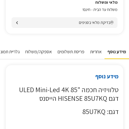
מלאי ומשלוח
משלוח עד הבית - חינם!
בדיקת מלאי בסניפים
מידע נוסף
אחריות
פריסת תשלומים
אספקה/משלוח
גלריית תמונו
מידע נוסף
טלוויזיה חכמה "85 ULED Mini-Led 4K
דגם HISENSE 85U7KQ הייסנס
דגם: 85U7KQ