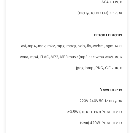
תמיכה בAC4
אקולייזר (הגדרות מתקדמות)
פורמטים נתמכים
וידאו .avi,.mp4,.mov,.mkv,.mpg,.mpeg,.vob,.flv,.webm,.ogm
שמע .wma,.mp4,.FLAC,.MP2,.MP3 music(mp3 aac wma wav)
תמונה .jpeg,.bmp,.PNG,.GIF
צריכת חשמל
ספק כוח 220V-240V 50Hz
צריכת חשמל (מצב המתנה) 0.5W≤
צריכת חשמל 420W (וואט)