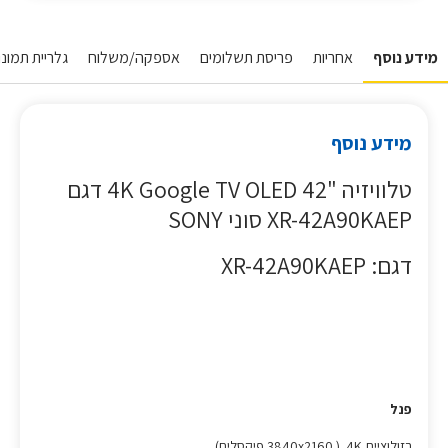
מידע נוסף
אחריות
פריסת תשלומים
אספקה/משלוח
גלריית תמונו
מידע נוסף
טלוויזיה "42 4K Google TV OLED דגם
XR-42A90KAEP סוני SONY
דגם: XR-42A90KAEP
פנל
רזולוציית 4K ( 3840x2160 פיקסלים)