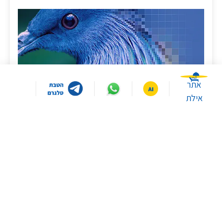
אתר
אילת
שדרוג ל-XR 4K
בעזרת XR 4K Upscaling, תיהנה מבידור באיכות קרובה ל-4K,
ללא קשר לתוכן או למקור. מעבד Cognitive Processor XR™‎
ניגש לכמויות עצומות של נתונים, ומשחזר בצו...
במה תרצו שאסייע לכם היום?