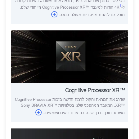
בלי קשר לתוכן שבו אתה צופה, תראה אותו משודרג באיכות קרובה
1
ל-4K
הודות למעבד Cognitive Processor XR™‎ הייחודי שלנו.
תוכל גם ליהנות מניגודיות מעולה במס
...
Cognitive Processor XR™‎
שדרג את המראה והקול לרמה חדשה בזכות Cognitive Processor
XR™‎. המעבד המהפכני שלנו בטלוויזיות Sony BRAVIA XR™‎
משחזר תוכן בדרך שבה בני אדם רואים ושומעים...