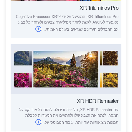
XR Triluminos Pro
XR Triluminos Pro, המופעל על-ידי Cognitive Processor XR™‎
מאפשר ל-A90K לגשת ליותר ממיליארד צבעים ולשחזר כל צבע
עם ההבדלים העדינים שנראים בעולם האמיתי....
XR HDR Remaster
עם XR HDR Remaster, טלוויזיה זו יכולה לזהות כל אובייקט על
המסך, לנתח את הצבע שלו ולהתאים את הניגודיות לקבלת
תמונות מציאותיות עוד יותר. עיבוד המבוסס על...