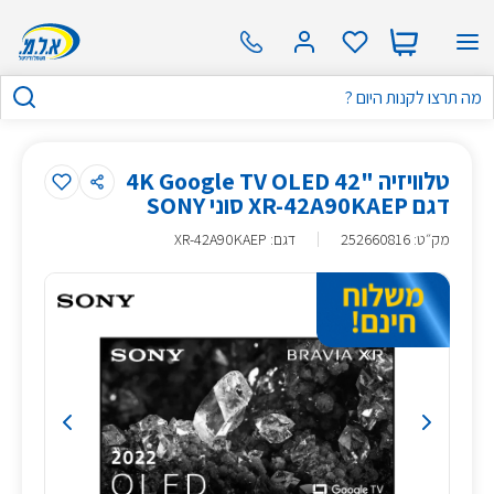
טלוויזיה "42 4K Google TV OLED
דגם XR-42A90KAEP סוני SONY
מק״ט
:
252660816
דגם: XR-42A90KAEP