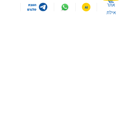
יפהפייה ומלוטשת
אתר
מסגרת צג בעיצוב דק שמאפשר לך להתמקד בתמונה. מראה
אילת
מלוטש שמשתלב בצורה הרמונית עם עיצוב פנים מודרני.
במה תרצו שאסייע לכם היום?
תמונה ברורה,בכל מה שאתה צופה בו
תכנים שצולמו באיכות 2K ואפילו HD מקבלים שדרוג ומתקרבים
לאיכות של 4K. ה-4K X-Reality™ PRO שלנו משתמש במסד
איפה ממוקמים הסניפים
איך יוצרים קשר עם שירות
נתונים ייחודי של איכות 4K כדי לחדד וללטש את ה...
שלכם?
לקוחות?