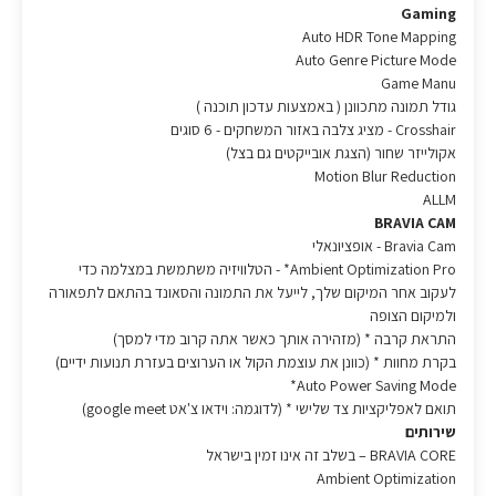
Gaming
Auto HDR Tone Mapping
Auto Genre Picture Mode
Game Manu
גודל תמונה מתכוונן ( באמצעות עדכון תוכנה )
Crosshair - מציג צלבה באזור המשחקים - 6 סוגים
אקולייזר שחור (הצגת אובייקטים גם בצל)
Motion Blur Reduction
ALLM
BRAVIA CAM
Bravia Cam - אופציונאלי
Ambient Optimization Pro* - הטלוויזיה משתמשת במצלמה כדי
לעקוב אחר המיקום שלך, לייעל את התמונה והסאונד בהתאם לתפאורה
ולמיקום הצופה
התראת קרבה * (מזהירה אותך כאשר אתה קרוב מדי למסך)
בקרת מחוות * (כוונן את עוצמת הקול או הערוצים בעזרת תנועות ידיים)
Auto Power Saving Mode*
תואם לאפליקציות צד שלישי * (לדוגמה: וידאו צ'אט google meet)
שירותים
BRAVIA CORE – בשלב זה אינו זמין בישראל
Ambient Optimization