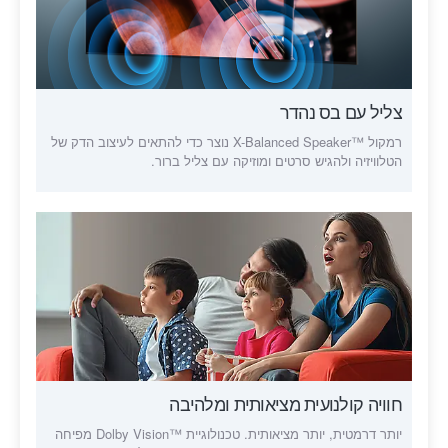
צליל עם בס נהדר
רמקול ™X-Balanced Speaker נוצר כדי להתאים לעיצוב הדק של
הטלוויזיה ולהגיש סרטים ומוזיקה עם צליל ברור.
חוויה קולנועית מציאותית ומלהיבה
יותר דרמטית, יותר מציאותית. טכנולוגיית Dolby Vision™‎ מפיחה