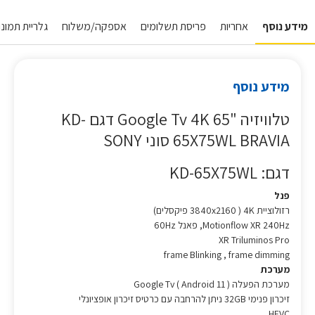
מידע נוסף
אחריות
פריסת תשלומים
אספקה/משלוח
גלריית תמונו
מידע נוסף
טלוויזיה "65 Google Tv 4K דגם KD-
65X75WL BRAVIA סוני SONY
דגם: KD-65X75WL
פנל
רזולוציית 4K ( 3840x2160 פיקסלים)
Motionflow XR 240Hz, פאנל 60Hz
XR Triluminos Pro
frame Blinking , frame dimming
מערכת
מערכת הפעלה Google Tv ( Android 11 )
זיכרון פנימי 32GB ניתן להרחבה עם כרטיס זיכרון אופציונלי
HEVC