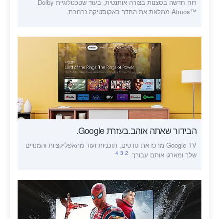
רוח חדשה בסצנות בצורה אותנטית, בעוד שטכנולוגיית Dolby
Atmos™‎ ממלאת את החדר באקוסטיקה נרחבת.
הבידור שאתה אוהב.בעזרת Google.
Google TV מרכז את סרטים, תוכניות ועוד מהאפליקציות והמנויים
4
3
2
שלך ומארגן אותם עבורך.