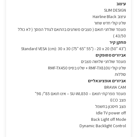
עיצוב
SLIM DESIGN
עיצוב Hairline Black
שלט קולי חדש שחור
מעמד שולחני תואם ( מצבים משתנים בהתאם לגודל המסך ( לא כולל
43/50 )
מתקן קיר
Standard VESA (cm): 30 x 30 (75" 65" 55") - 20 x 20 (50" 43")
אביזרים מסופקים
מעמד שולחני שלושה מצבים
שלט קולי RMF-TX810U + שלט בסיס RMF-TX450
סוללות
אביזרים אופציונאליים
BRAVIA CAM
מעמד מפרקתי תואם – SU-WL850 – אינו תואם 85"/ 98"
מצב ECO
מצב חיסכון בחשמל
Idle TV power off
Back Light off Mode
Dynamic Backlight Control