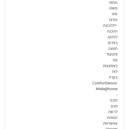
נעשה
פשוט
יותר
הודות
=לתכונת
ההכנה
לגיהוץ
באדים
תצוגה
ותפעול
נוח
באמצעות
לוח
בקרה
ComfortSensor
Miele@home
-
חיבור
חכם
לרשת
הפותח
אפשרויות