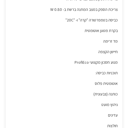
צריכת הספק במצב המתנה ברשת ב- W 0.80
כביסה בטמפרטורה "קרה" ו- "20C"
בקרת מטען אוטומטית
מד זרימה
חיישן הקצפה
מנוע חסכון מקצועי ProfiEco
תוכניות כביסה:
אוטומטית פלוס
כותנה (צבעונית)
גיהוץ מועט
עדינים
חולצות