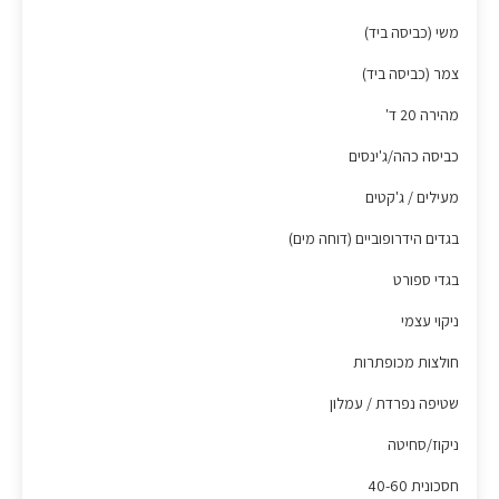
משי (כביסה ביד)
צמר (כביסה ביד)
מהירה 20 ד'
כביסה כהה/ג'ינסים
מעילים / ג'קטים
בגדים הידרופוביים (דוחה מים)
בגדי ספורט
ניקוי עצמי
חולצות מכופתרות
שטיפה נפרדת / עמלון
ניקוז/סחיטה
חסכונית 40-60