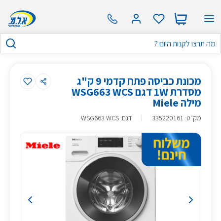
מכונת כביסה פתח קדמי 9 ק"ג
מסדרת 1W דגם WSG663 WCS
מילה Miele
מק״ט
:
335220161
דגם: WSG663 WCS