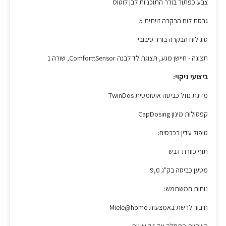
צבע כפתור בורר התוכניות לבן לוטוס
גרסת לוח הבקרה זויתית 5
סוג לוח הבקרה בורר סיבובי
תצוגה - חיישן מגע, תצוגת לד לבנה ComforttSensor, שורה 1
ביצועי ניקוי:
מזיגת נוזל כביסה אוטומטית TwinDos
קפסולות מינון CapDosing
טיפול עדין בכבסים:
תוף כוורת דבש
מטען כביסה בק"ג 9,0
נוחות המשתמש:
חיבור לרשת באמצעות Miele@home