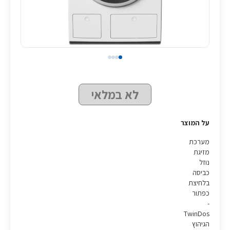
לא במלאי
על המוצר
מערכת
מזיגת
נוזל
כביסה
בלחיצת
כפתור
-
TwinDos
הגיהוץ