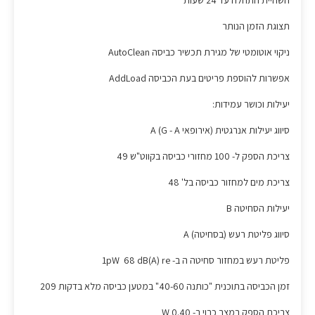
השהיית התחלה עד 24 שעות
תצוגת הזמן הנותר
ניקוי אוטומטי של מגירת תכשיר כביסה AutoClean
אפשרות להוספת פריטים בעת הכביסה AddLoad
יעילות וכושר עמידות:
סיווג יעילות אנרגטית (אירופאי G - A) A
צריכת הספק ל- 100 מחזורי כביסה בקווט"ש 49
צריכת מים למחזור כביסה בל' 48
יעילות הסחיטה B
סיווג פליטת רעש (בסחיטה) A
פליטת רעש במחזור סחיטה ה ב- 1pW 68 dB(A) re
זמן הכביסה בתוכנית "כותנה 40-60" במטען כביסה מלא בדקות 209
צריכת הספק במצב כבוי ב- W 0.40