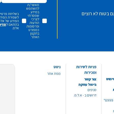
מאשר/ת
להשתמש
במידע
ם בטוח לא רוצים
בשליחת פרטיי,
שמסרתי
לשמירת המידע 
לצרכי
המידע של אלמ
הודעות
בהתאם ל
מדינ
ופרסומות
אלמ.
כמפורט
בתקנון
האתר
פניות לשירות
ניווט
ומכירות
מפת אתר
ימוש
צור קשר
ביטול עסקה
סניפים
דרושים ב - א.ל.מ.