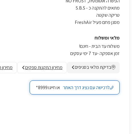
הפשרה אוטומטית, NO FROST
מתאים להתקנה כ - S.B.S
טריקה שקטה
מסנן פחם פעיל FreshAir
מלאי ומשלוח
משלוח עד הבית - חינם!
זמן אספקה -עד 7 ימי עסקים
בדיקת מלאי בסניפים
מחירון התקנות ספקים
מחירון 
לרכישה עם נציג דרך האתר
או חייגו:8999*