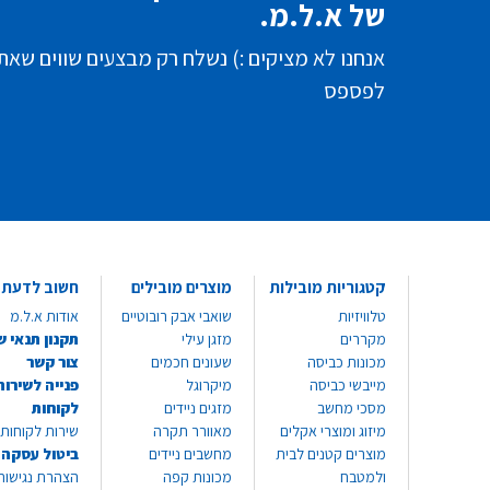
של א.ל.מ.
אנחנו לא מציקים :) נשלח רק מבצעים שווים שאת
לפספס
קטגוריות מובילות
מוצרים מובילים
חשוב לדעת
טלוויזיות
שואבי אבק רובוטיים
אודות א.ל.מ
מקררים
מזגן עילי
תקנון תנאי ש
מכונות כביסה
שעונים חכמים
צור קשר
מייבשי כביסה
מיקרוגל
פנייה לשירות
מסכי מחשב
מזגים ניידים
לקוחות
מיזוג ומוצרי אקלים
מאוורר תקרה
שירות לקוחות 8999*
מוצרים קטנים לבית
מחשבים ניידים
ביטול עסקה
ולמטבח
מכונות קפה
הצהרת נגישות