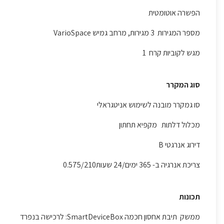
הפשרה אוטומטית
מספר המגירות 3 מגירות, מרחב גמיש VarioSpace
מגש לקוביות קרח 1
סוג המקרר
סו גמקרר מובנה לשימוש אניטגראלי
מכלול דלתות מקפיא תחתון
דירוג אנרגטי B
צריכת אנרגיה ב- 365 ימים/24 שעות0.575/210
תכונות
ממשק תיבת אחסון חכמה SmartDeviceBox: לרכישה בנפרד