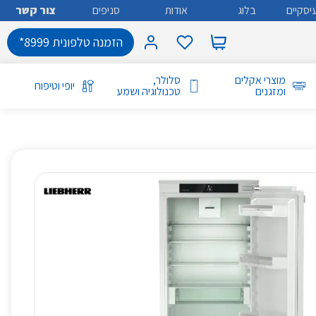
יסקיים
בלוג
אודות
סניפים
צור קשר
הזמנה טלפונית 8999*
מוצרי אקלים
סלולר,
יופי וטיפוח
ומזגנים
טכנולוגיה ושמע