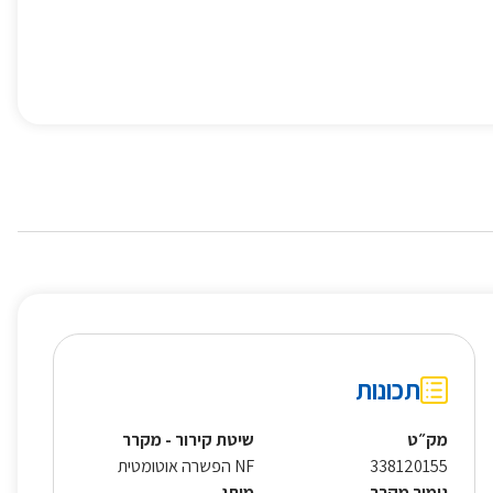
תכונות
מק״ט
שיטת קירור - מקרר
338120155
NF הפשרה אוטומטית
גימור מקרר
מותג