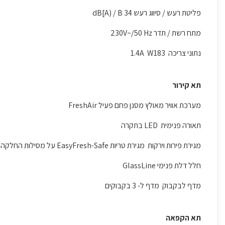
פליטת רעש / סיווג רעש 34 dB[A) / B
מתח רשת / תדר 230V~/50 Hz
נתוני צריכה 1.4A W183
תא קירור
מערכת אוויר מאולץ מסנן פחם פעיל FreshAir
תאורה פנימית LED בתקרה
מגירת פירות וירקות מגירת טריות EasyFresh-Safe על מסילות החלקה
חלל דלת פנימי GlassLine
מדף לבקבוק מדף ל- 3 בקבוקים
תא הקפאה