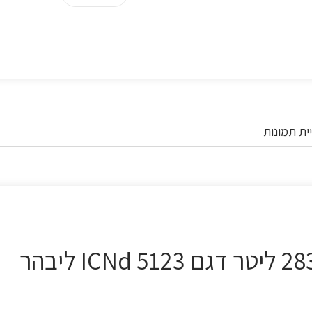
ית תמונות
מקרר אינטגרלי מקפיא תחתון 283 ליטר דגם ICNd 5123 ליבהר