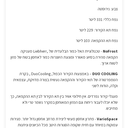
צבע: נירוסטה
נפח כללי: 331 ליטר
נפח תא הקירור: 229 ליטר
נפח תא ההקפאה: 103 ליטר
NoFrost
- טכנולוגיית האל-כפור הבלעדית של ,Liebherr מעניקה
הקפאה מהירה בסיוע מאוורר ומונעת היווצרות כפור לאחסון בטוח של מזון
לטווח ארוך.
DUO COOLING
– באמצעות הקירור הכפול, DuoCooling , בקרת
הטמפרטורה של תאי הקירור וההקפאה נעשית בצורה מדויקת, עצמאית
וקלה, הודות לשני
מעגלי קירור נפרדים. אין חילופי אוויר בין תא הקירור לבין תא ההקפאה, כך
שלא יוכלו לעבור ריחות וגם המזון המאוחסן במקרר נשמר טרי ולא
מתייבש.
VarioSpace
- פתרון אחסון מעשי ליצירת מרחב אחסון גדול יותר. מגירות
עמוקות במיוחד עם חזית שקופה הסגורות היטב מכל הכיוונים וניתנות