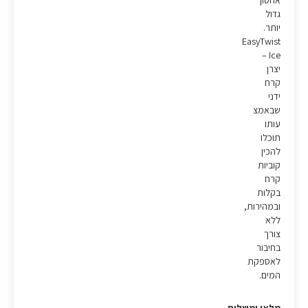
אחסון
גדול
יותר.
EasyTwist
Ice –
יצרן
קרח
ידני
שבאמצ
עותו
תוכלו
להכין
קוביות
קרח
בקלות
ובמהירות,
ללא
צורך
בחיבור
לאספקת
המים.