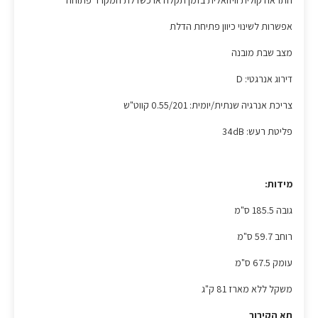
התראה קולית וויזואלית בזמן תקלה או כשדלת המקרר פתוחה
אפשרות לשינוי כיוון פתיחת הדלת
מצב שבת מובנה
דירוג אנרגטי: D
צריכת אנרגיה שנתית/יומית: 0.55/201 קווט"ש
פליטת רעש: 34dB
מידות:
גובה 185.5 ס"מ
רוחב 59.7 ס"מ
עומק 67.5 ס"מ
משקל ללא מארז 81 ק"ג
תא הקירור