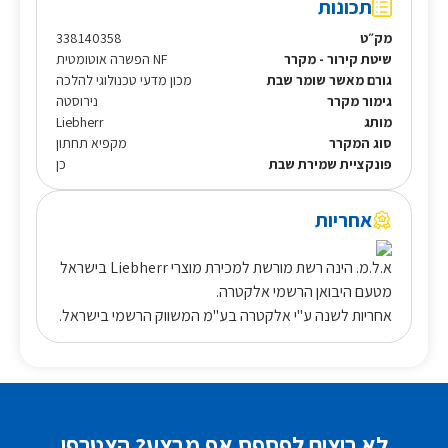
תכונות
מק״ט
338140358
שיטת קירור - מקרר
NF הפשרה אוטומטית
גורם מאשר שומר שבת
מכון מדעי טכנולוגי להלכה
גימור מקרר
נירוסטה
מותג
Liebherr
סוג המקרר
מקפיא תחתון
פונקציית שמירת שבת
כן
אחריות
א.ל.מ. הינה רשת מורשת למכירת מוצרי Liebherr בישראל
מטעם היבואן הרשמי אלקטרה.
אחריות לשנה ע"י אלקטרה בע"מ המשווק הרשמי בישראל.
לא רוצים לפספס אף מבצע? הצטרפו