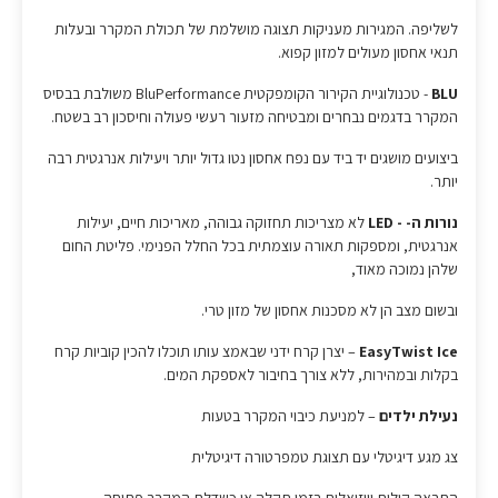
לשליפה. המגירות מעניקות תצוגה מושלמת של תכולת המקרר ובעלות
תנאי אחסון מעולים למזון קפוא.
BLU
- טכנולוגיית הקירור הקומפקטית BluPerformance משולבת בבסיס
המקרר בדגמים נבחרים ומבטיחה מזעור רעשי פעולה וחיסכון רב בשטח.
ביצועים מושגים יד ביד עם נפח אחסון נטו גדול יותר ויעילות אנרגטית רבה
יותר.
נורות ה- - LED
לא מצריכות תחזוקה גבוהה, מאריכות חיים, יעילות
אנרגטית, ומספקות תאורה עוצמתית בכל החלל הפנימי. פליטת החום
שלהן נמוכה מאוד,
ובשום מצב הן לא מסכנות אחסון של מזון טרי.
EasyTwist Ice
– יצרן קרח ידני שבאמצ עותו תוכלו להכין קוביות קרח
בקלות ובמהירות, ללא צורך בחיבור לאספקת המים.
נעילת ילדים
– למניעת כיבוי המקרר בטעות
צג מגע דיגיטלי עם תצוגת טמפרטורה דיגיטלית