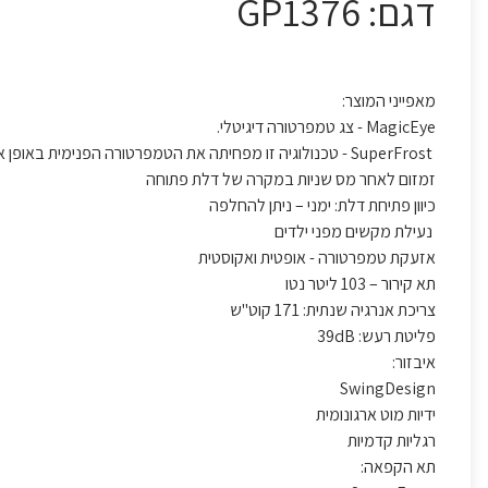
דגם: GP1376
מאפייני המוצר:
MagicEye - צג טמפרטורה דיגיטלי.
SuperFrost - טכנולוגיה זו מפחיתה את הטמפרטורה הפנימית באופן אוטומטי בחלל התא
זמזום לאחר מס שניות במקרה של דלת פתוחה
כיוון פתיחת דלת: ימני – ניתן להחלפה
נעילת מקשים מפני ילדים
אזעקת טמפרטורה - אופטית ואקוסטית
תא קירור – 103 ליטר נטו
צריכת אנרגיה שנתית: 171 קוט"ש
פליטת רעש: 39dB
איבזור:
SwingDesign
ידיות מוט ארגונומית
רגליות קדמיות
תא הקפאה: