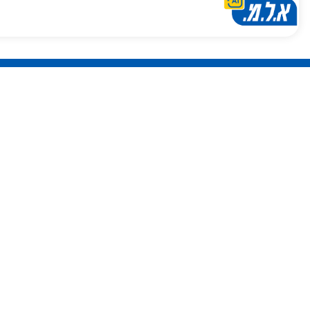
לא רוצים לפספס אף מבצע? הצטר
של א.ל.מ.
אנחנו לא מציקים :) נשלח רק מבצעים שווים שאת
לפספס
קטגוריות מובילות
מוצרים מובילים
חשוב לדעת