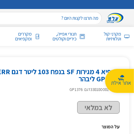
מקרני קול
תנורי אפייה,
מקררים
וטלוויזיות
כיריים וקולטים
ומקפיאים
מקפיא 4 מגירות 
GP1376 ליבהר
אתר אילת
מק״ט
:
338180081
דגם: GP1376
לא במלאי
על המוצר