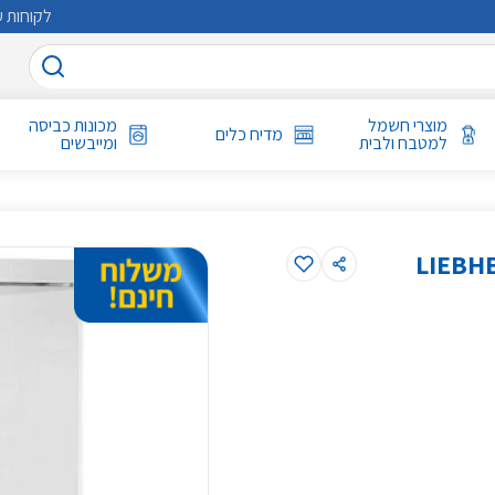
לקוחות ע
מוצרי חשמל
מכונות כביסה
מדיח כלים
למטבח ולבית
ומייבשים
SF בנפח 103 ליטר דגם LIEBHERR