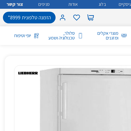
יסקיים
בלוג
אודות
סניפים
צור קשר
הזמנה טלפונית 8999*
מוצרי אקלים
סלולר,
יופי וטיפוח
ומזגנים
טכנולוגיה ושמע