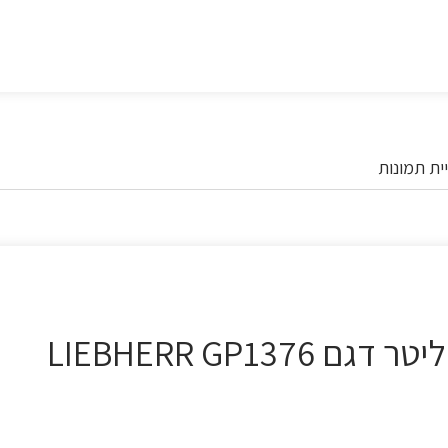
ית תמונות
מקפיא 4 מגירות SF בנפח 103 ליטר דגם LIEBHERR GP1376