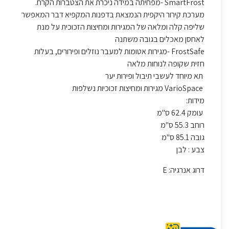
SmartFrost -מפחיתה במידה ניכרת את הצטברות הקרח.
מערכת קירור היקפית הנמצאת בדפנות המקפיא דבר המאפשר
שליפה קלה ומלאה של המגירות ומחיצות הזכוכית על מנת
לאחסן מאכלים בגובה משתנה
FrostSafe -מגירות אטומות למעבר נוזלים ופירורים, בעלות
חזית שקופה לנוחות מלאה
תא מיוחד לעשבי תיבול ופירות יער
VarioSpace מגירות ומחיצות זכוכיות נשלפות
מידות:
עומק 62.4 ס"מ
רוחב 55.3 ס"מ
גובה 85.1 ס"מ
צבע : לבן
דרוג אנרגיה: E