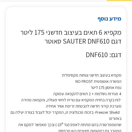
מידע נוסף
מקפיא 6 תאים בעיצוב חדשני 175 ליטר
דגם SAUTER DNF610 סאוטר
דגם: DNF610
מקפיא בעיצוב חדשני ונוחות מקסימלית
הפשרה אוטומטית NO FROST
נפח אחסון 175 ליטר
4 מגירות נשלפות + 2 תאים להקפאה עמוקה
לוח בקרה בחזית המקפיא עם נורית לחיווי פעולה, והקפאה מהירה
מערכת קירור חדשה להבטחת זרימת אוויר אחידה
Freezer Shield- בזכות טכנולוגיה זו, המקרר יכול לעבוד בצורה יעילה גם
באזורים
שהטמפרטורה בהם מתחת לאפס (עד 15⁰-) ובכך מאפשר למקם את
המקרר גם במקומות חיצוניים כגון מרפסת.