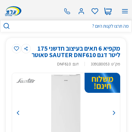
מקפיא 6 תאים בעיצוב חדשני 175
ליטר דגם SAUTER DNF610 סאוטר
מק״ט
:
339180053
דגם: DNF610