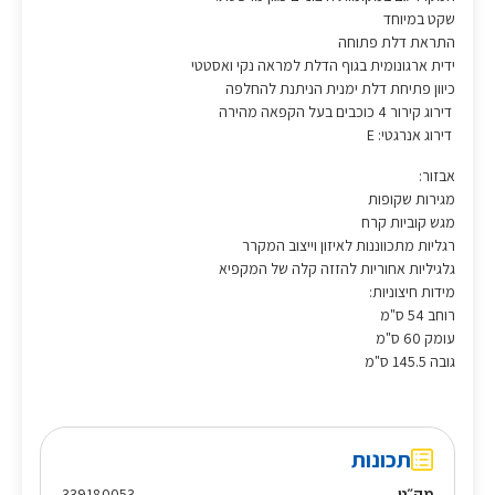
שקט במיוחד
התראת דלת פתוחה
ידית ארגונומית בגוף הדלת למראה נקי ואסטטי
כיוון פתיחת דלת ימנית הניתנת להחלפה
דירוג קירור 4 כוכבים בעל הקפאה מהירה
דירוג אנרגטי: E
אבזור:
מגירות שקופות
מגש קוביות קרח
רגליות מתכווננות לאיזון וייצוב המקרר
גלגיליות אחוריות להזזה קלה של המקפיא
מידות חיצוניות:
רוחב 54 ס"מ
עומק 60 ס"מ
גובה 145.5 ס"מ
תכונות
מק״ט
339180053