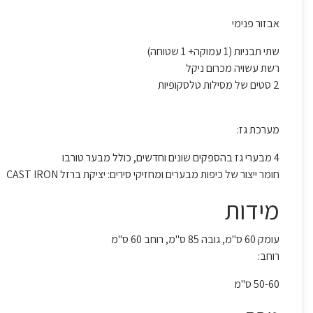
אבזור פנימי
שתי תבניות (1 עמוקה+ 1 שטוחה)
רשת עשויה מכרום ניקל
2 סטים של מסילות טלסקופיות
מערכת גז:
4 מבערי גז בהספקים שונים וחדשים, כולל מבער טורבו
חומר ייצור של כיפות מבערים ומחזיקי סירים: יציקת ברזל
CAST IRON
מידות
עומק 60 ס"מ, גובה 85 ס"מ, רוחב 60 ס"מ
רוחב:
50-60 ס"מ