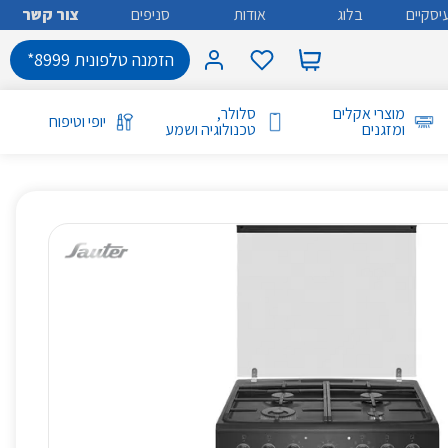
יסקיים
בלוג
אודות
סניפים
צור קשר
הזמנה טלפונית 8999*
מוצרי אקלים
סלולר,
יופי וטיפוח
ומזגנים
טכנולוגיה ושמע