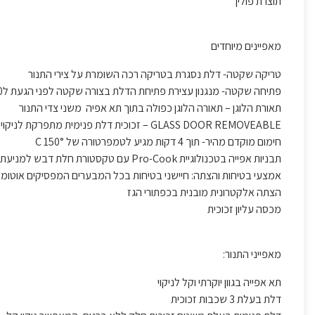
תוצרת פולין
מאפיינים מיוחדים
טריקה שקטה
- דלת נסגרת בטריקה רכה השומרת על צירי התנור
פתיחה שקטה-
מנגנון עצירת פתיחת הדלת בצורה שקטה לפני הגעת ל90 מעלות
תאורת הלוגן
– תאורה הלוגן כפולה בתוך תא אפיה משני צדי התנור
GLASS DOOR REMOVEABLE
– זכוכית דלת פנימית מתפרקת לניקוי ק
חימום מוקדם מהיר
- תוך 4 דקות מגיע לטמפרטורה של °C 150
תבניות אפייה בטכנולוגיית
Pro-Cook
עם טקסטורת חלת דבש למניעת ה
אמצעי בטיחות והצתה:
חיישני בטיחות בכל המבערים המפסיקים אוטומטי
הצתה אלקטרונית מובנית בכפתורי הגז
מכסה עליון זכוכית
מאפייני התנור:
תא אפייה בגוון יוקרתי וקל לניקוי
דלת בעלת 3 שכבות זכוכית