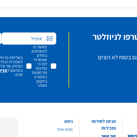
פו לניוזלטר
אימייל
מאשר/ת
להשתמש
במידע
ם בטוח לא רוצים
בשליחת פרטיי,
שמסרתי
לשמירת המידע 
לצרכי
המידע של אלמ
הודעות
בהתאם ל
מדינ
ופרסומות
אלמ.
כמפורט
בתקנון
האתר
פניות לשירות
ניווט
ומכירות
מפת אתר
ימוש
צור קשר