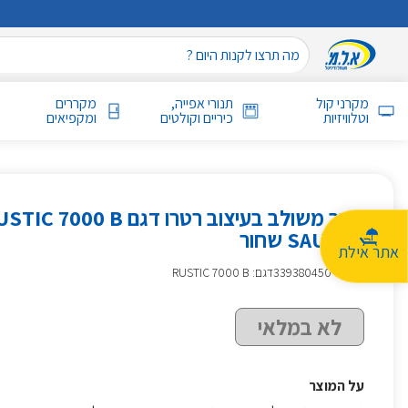
מקרני קול
תנורי אפייה,
מקררים
וטלוויזיות
כיריים וקולטים
ומקפיאים
SAUTER שחור
אתר אילת
מק״ט
:
339380450
דגם: RUSTIC 7000 B
לא במלאי
על המוצר