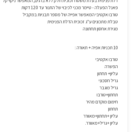
דלת פנימית בעלת משטח זכוכית חלק ללא ברגים, המאפשר ניקוי קל
פאנל הפעלה - טיימר מכני לכיבוי של התנור עד 120 דקות
טורבו אקטיבי המאפשר אפייה של מספר תבניות במקביל
טבלת מתכונים ע"ג זכוכית הדלת הפנימית
מגירת אחסון תחתונה
10 תכניות אפיה + תאורה
:
טורבו אקטיבי
הפשרה
עליון+ תחתון
גריל חסכוני
גריל מוגבר
תחתון+טורבו
חימום מוקדם מהיר
תחתון
עליון +תחתון+מאוורר
עליון +גריל+מאוורר.