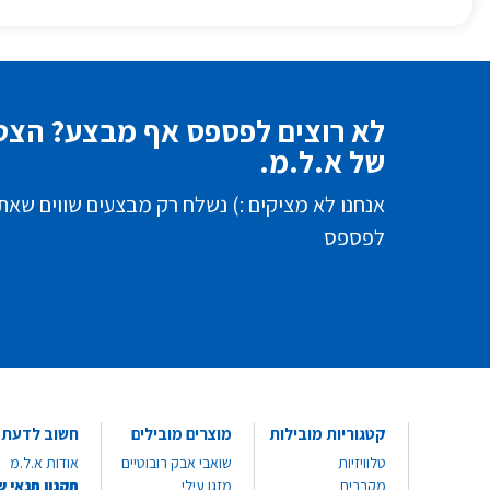
לא רוצים לפספס אף מבצע? הצטר
של א.ל.מ.
אנחנו לא מציקים :) נשלח רק מבצעים שווים שאת
לפספס
קטגוריות מובילות
מוצרים מובילים
חשוב לדעת
טלוויזיות
שואבי אבק רובוטיים
אודות א.ל.מ
מקררים
מזגן עילי
תקנון תנאי ש