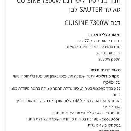
תנור בנוי פירוליטי דגם CUISINE 7300W
סאוטר SAUTER לבן
דגם CUISINE 7300W
תיאור כללי וחיצוני:
נפח תא האפייה ענק 77 ליטר
טווח טמפרטורות: בין 50-250 מעלות
דירוג אנרגטי +A
הספק 3500W
מאפיינים מיוחדים:
ניקוי פירוליטי-
התנור שמנקה את עצמו באופן אוטומטי! בלי חומרי ניקוי
ובלי מאמץ!
ללא צורך באמצעי בטיחות, כיוון שדלת התנור מצוידת בהגנה מיוחדת בפני
כוויות.
התנור מחמם את עצמו ל 480 מעלות שורף את הלכלוך והשומן והופך
אותו לאפר!
מה שנשאר הוא רק לאסוף את האפר מהתנור.
Cool Door
- מערכת בטיחות מיוחדת השומרת על דלת התנור
במקסימום 43 מעלות