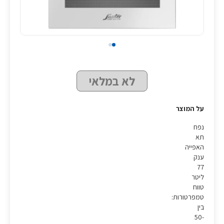
לא במלאי
על המוצר
נפח
תא
האפייה
ענק
77
ליטר
טווח
טמפרטורות:
בין
50-