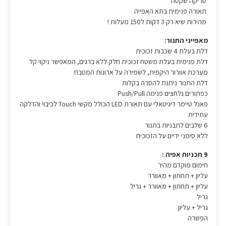
טריקה שקטה
תאורה פנימית בתא האפייה
מהירות שיא רק 3 דקות ל150 מעלות !
מאפייני התנור:
דלת בעלת 4 שכבות זכוכית
דלת פנימית בעלת משטח זכוכית חלק ללא ברגים, המאפשר ניקוי קל
מערכת אוורור היקפית, לשמירה על ארונות המטבח
דלת התנור ניתנת להסרה בקלות
כפתורים נלחצים פנימה Push/Pull
פאנל טיימר דיגיטאלי עם תאורת LED הכולל מקשי Touch לכיבוי והדלקה
עתידית
6 שלבים לתבניות בתנור
ללא סימני ידיים על הזכוכית
9 תכניות אפיה :
חימום מוקדם מהיר
עליון + תחתון + מאוורר
עליון + תחתון + מאוורר + גריל
גריל
גריל + עליון
הפשרה