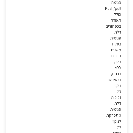
פנימה
Push/pull
כולל
תאורה
בכפתורים
דלת
פנימית
בעלת
משטח
זכוכית
חלק
ללא
ברגים,
המאפשר
ניקוי
קל
זכוכית
דלת
פנימית
מתפרקת
לניקוי
קל