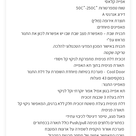
אפייה קלאסי
טווח טמפרטורות ˚50C˚-250C
דירוג אנרגטי A
תוצרת אירופה (פולין)
מאפיינים מיוחדים:
תכנית שבת – מאפשרת מצב שבת שבו יש אפשרות לכוון את התנור
מראש עפ"י
תכנית באישור המכון המדעי הטכנולוגי להלכה.
טריקה שקטה
זכוכית דלת פנימית מתפרקת לניקוי קל ויסודי
תאורת פנימית בתוך תא האפייה
Cool Door - מערכת בטיחות מיוחדת השומרת על דלת התנור
במקסימום 43 מעלות
מאפייני התנור:
תא אפייה בגוון אמיל אפור יוקרתי וקל לניקוי
דלת בעלת 3 שכבות זכוכית
דלת פנימית בעלת משטח זכוכית חלק ללא ברגים, המאפשר ניקוי קל
תאורה פנימית
פאנל מגע, טיימר דיגיטלי לכיבוי עתידי
כפתורים נלחצים פנימה Push/pull כולל תאורה בכפתורים
מערכת אוורור היקפית לשמירה על ארונות המטבח
טורבו המאפשר אפייה של מספר תבניות במקביל