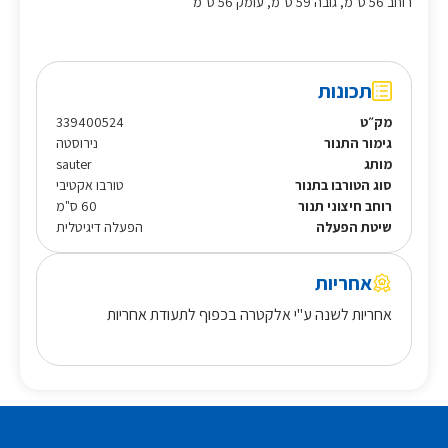
רוחב 56 ס"מ, גובה 59 ס"מ, עומק 56 ס"מ
תכונות
מק״ט
339400524
גימור התנור
נירוסטה
מותג
sauter
סוג הטורבו בתנור
טורבו אקטיבי
רוחב חיצוני תנור
60 ס"מ
שיטת הפעלה
הפעלה דיגיטלית
אחריות
אחריות לשנה ע"י אלקטרה בכפוף לתעודת אחריות