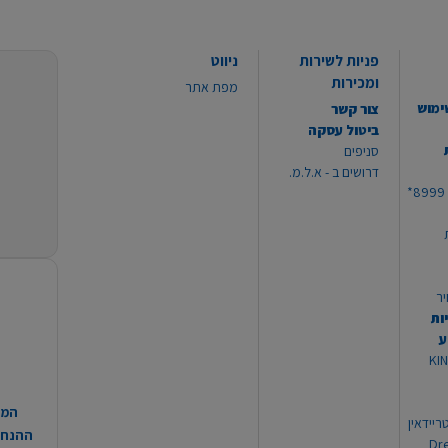
פניות לשירות
ניווט
ומכירות
מפת אתר
ימוש
צור קשר
ביטול עסקה
סניפים
דרושים ב - א.ל.מ.
יר
ות
ע
 מוצרי KING
המח
ריידאין
ההנחות
וי Dream