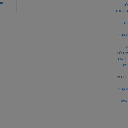
שהמ
ת למחיר
וים
ה סניף
ה
ים בלבד
ים קארד
ייד
וי דרים
 קניוני
תקנון קופון עד 10%