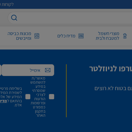
לקוחות ע
מוצרי חשמל
מכונות כביסה
מדיח כלים
למטבח ולבית
ומייבשים
פו לניוזלטר
אימייל
מאשר/ת
להשתמש
במידע
ם בטוח לא רוצים
בשליחת פרטיי,
שמסרתי
לשמירת המידע 
לצרכי
המידע של אלמ
הודעות
בהתאם ל
מדינ
ופרסומות
אלמ.
כמפורט
בתקנון
האתר