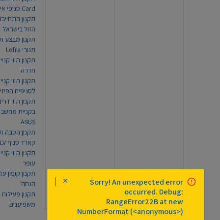
Card סניפי אילת
תקנון התחייבו
הזול בישראל
תקנון מבצע תו
תנורי Lofra
תקנון תווי קניי
חדרה
תקנון תווי קניי
לסניפים הפיזי
תקנון תווי דר
בקניית מחשב נ
ASUS
תקנון הטבה תו
קארד סניף TLV
תקנון תווי קנייה
עופר
Sorry! An unexpected error
הנחה
occurred. Debug:
תקנון פעילות
RangeError22B at new
משפיענים
NumberFormat (<anonymous>)