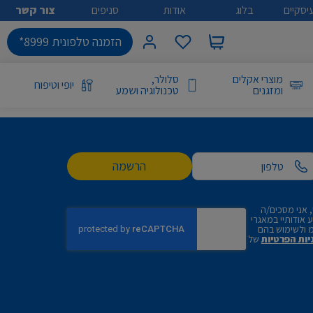
יסקיים
בלוג
אודות
סניפים
צור קשר
הזמנה טלפונית 8999*
מוצרי אקלים
סלולר,
יופי וטיפוח
ומזגנים
טכנולוגיה ושמע
הרשמה
 אני מסכים/ה
אודותיי במאגרי
 ולשימוש בהם
יות הפרטיות
של