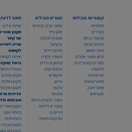
קטגוריות מובילות
מוצרים מובילים
חשוב לדעת
טלוויזיות
שואבי אבק רובוטיים
אודות א.ל.מ
מקררים
מזגן עילי
תקנון תנאי ש
מכונות כביסה
שעונים חכמים
צור קשר
מייבשי כביסה
מיקרוגל
פנייה לשירות
מסכי מחשב
מזגים ניידים
לקוחות
מיזוג ומוצרי אקלים
מאוורר תקרה
שירות לקוחות 8999*
מוצרים קטנים לבית
מחשבים ניידים
ביטול עסקה
ולמטבח
מכונות קפה
הצהרת נגישות
יופי וטיפוח
מיקסרים
תקנון טלגרם
סמארטפונים
אייפון
תקנון ניוזלטר
שואבי אבק
גלקסי
תקנון הצע מח
מקפיאים
אוזניות
מדיניות פרטי
מקרר מקפיא תחתון
ואבטחת מיד
מקרר 4 דלתות
תקנון
כיריים גז
במחיר נמוך
קורקינט חשמלי
בהתחייבות
תקנון תוכנית ט
תקנון תו