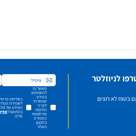
פו לניוזלטר
אימייל
מאשר/ת
להשתמש
במידע
ם בטוח לא רוצים
בשליחת פרטיי,
שמסרתי
לשמירת המידע 
לצרכי
המידע של אלמ
הודעות
בהתאם ל
מדינ
ופרסומות
אלמ.
כמפורט
בתקנון
האתר