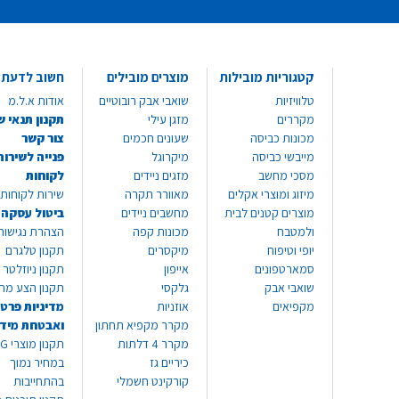
קטגוריות מובילות
מוצרים מובילים
חשוב לדעת
טלוויזיות
שואבי אבק רובוטיים
אודות א.ל.מ
מקררים
מזגן עילי
תקנון תנאי ש
מכונות כביסה
שעונים חכמים
צור קשר
מייבשי כביסה
מיקרוגל
פנייה לשירות
מסכי מחשב
מזגים ניידים
לקוחות
מיזוג ומוצרי אקלים
מאוורר תקרה
שירות לקוחות 8999*
מוצרים קטנים לבית
מחשבים ניידים
ביטול עסקה
ולמטבח
מכונות קפה
הצהרת נגישות
יופי וטיפוח
מיקסרים
תקנון טלגרם
סמארטפונים
אייפון
תקנון ניוזלטר
שואבי אבק
גלקסי
תקנון הצע מח
מקפיאים
אוזניות
מדיניות פרטי
מקרר מקפיא תחתון
ואבטחת מיד
מקרר 4 דלתות
תקנון
כיריים גז
במחיר נמוך
קורקינט חשמלי
בהתחייבות