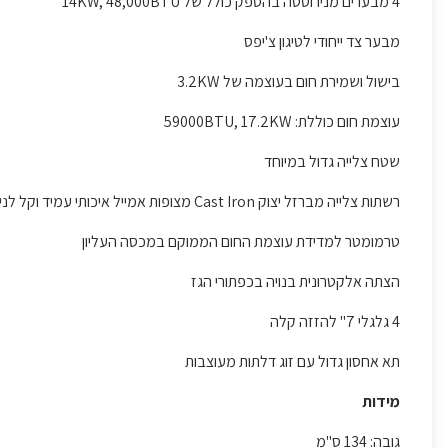
4 מבערים מנירוסטה בהספק כולל של 14KW, 48,000BTU
מבער צד ייחודי לטיגון צ'יפס
בישול ושמירת חום בעוצמה של 3.2KW
עוצמת חום כוללת: 59000BTU, 17.2KW
שטח צלייה גדול במיוחד
רשתות צלייה מברזל יצוק Cast Iron מצופות אמייל איכותי עמיד וקל לניקוי
טרמומטר למדידת עוצמת החום הממוקם במכסה העליון
הצתה אלקטרונית בנויה בכפתורי הגז
4 גלגלי 7" להזזה קלה
תא אחסון גדול עם זוג דלתות מעוצבות
מידות
גובה: 134 ס"מ