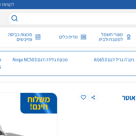
לקוחות ע
מוצרי חשמל
מכונות כביסה
מדיח כלים
למטבח ולבית
ומייבשים
נינג’ה גריל דגם AG653
מכונת גלידה דגם Ninja NC503
S
ות + כירת צד דגם BBQ5600 סאוטר