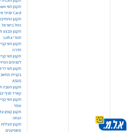
תקנון תוכנית ט
תקנון תו
Card סניפי אילת
תקנון התחייבו
הזול בישראל
תקנון מבצע תו
תנורי Lofra
תקנון תווי קניי
חדרה
תקנון תווי קניי
לסניפים הפיזי
תקנון תווי דר
בקניית מחשב נ
ASUS
תקנון הטבה תו
קארד סניף TLV
תקנון תווי קנייה
עופר
הנחה
תקנון פעילות
משפיענים