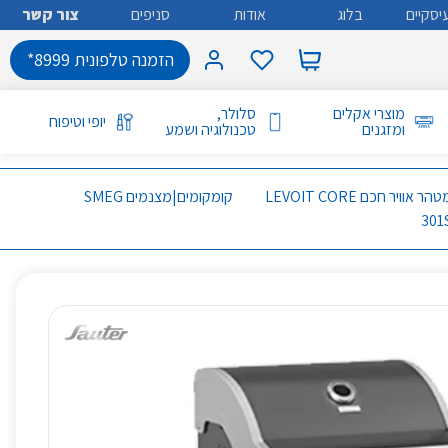
יסקיים
בלוג
אודות
סניפים
צור קשר
הזמנה טלפונית 8999*
מוצרי אקלים
סלולר,
יופי וטיפוח
ומזגנים
טכנולוגיה ושמע
מטהר אוויר חכם LEVOIT CORE
קומקומים|מצנמים SMEG
301