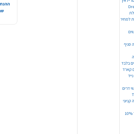
ריידאין
ההנחות
וי Dream
שהמ
ת למחיר
וים
ה סניף
ה
ים בלבד
ים קארד
ייד
וי דרים
 קניוני
תקנון קופון עד 10%