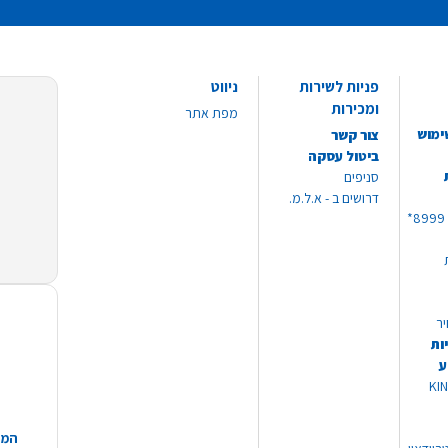
פניות לשירות
ניווט
ומכירות
מפת אתר
ימוש
צור קשר
ביטול עסקה
סניפים
דרושים ב - א.ל.מ.
יר
ות
ע
 מוצרי KING
המח