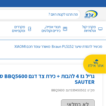
מקרני קול
תנורי אפייה,
מקררים
וטלוויזיות
כיריים וקולטים
ומקפיאים
מכשיר להסרת שיער Braun PL5152
מאוורר עומד חכם XIAOMI
אתר אילת
גריל גז 4 להב
SAUTER
מק״ט
:
339450502
דגם: BBQ5600
לא במלאי