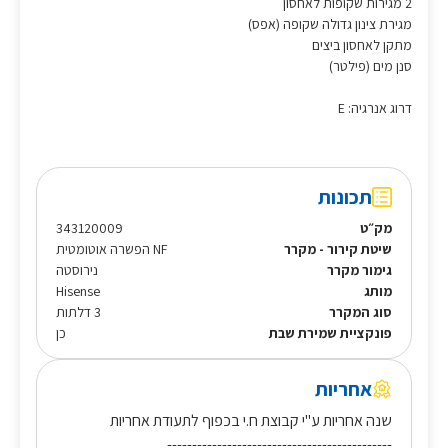
2 מגירות שקופות לאחסון
מגירת צינון גדולה שקופה (אפס)
מתקן לאחסון ביצים
סנן מים (פילטר)
דרוג אנרגיה: E
תכונות
מק״ט
343120009
שיטת קירור - מקרר
NF הפשרה אוטומטית
גימור מקרר
נירוסטה
מותג
Hisense
סוג המקרר
3 דלתות
פונקציית שמירת שבת
כן
אחריות
שנה אחריות ע"י קבוצת ח.י בכפוף לתעודת אחריות
---------------------------------------------