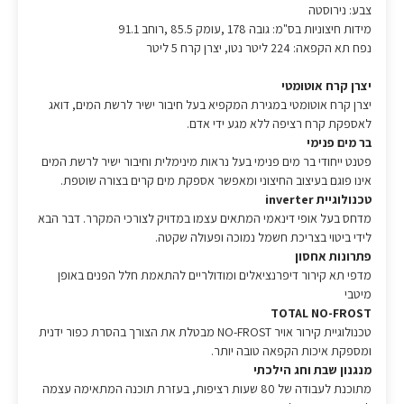
צבע: נירוסטה
מידות חיצוניות בס"מ: גובה 178 ,עומק 85.5 ,רוחב 91.1
נפח תא הקפאה: 224 ליטר נטו, יצרן קרח 5 ליטר
יצרן קרח אוטומטי
יצרן קרח אוטומטי במגירת המקפיא בעל חיבור ישיר לרשת המים, דואג
לאספקת קרח רציפה ללא מגע ידי אדם.
בר מים פנימי
פטנט ייחודי בר מים פנימי בעל נראות מינימלית וחיבור ישיר לרשת המים
אינו פוגם בעיצוב החיצוני ומאפשר אספקת מים קרים בצורה שוטפת.
טכנולוגיית inverter
מדחס בעל אופי דינאמי המתאים עצמו במדויק לצורכי המקרר. דבר הבא
לידי ביטוי בצריכת חשמל נמוכה ופעולה שקטה.
פתרונות אחסון
מדפי תא קירור דיפרנציאלים ומודולריים להתאמת חלל הפנים באופן
מיטבי
TOTAL NO-FROST
טכנולוגיית קירור אויר NO-FROST מבטלת את הצורך בהסרת כפור ידנית
ומספקת איכות הקפאה טובה יותר.
מנגנון שבת וחג הילכתי
מתוכנת לעבודה של 80 שעות רציפות, בעזרת תוכנה המתאימה עצמה