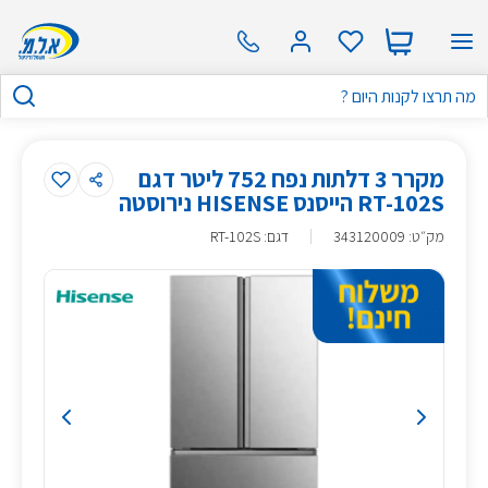
מקרר 3 דלתות נפח 752 ליטר דגם
RT-102S הייסנס HISENSE נירוסטה
מק״ט
:
343120009
דגם: RT-102S