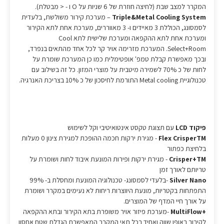
המקרר למצב שבת (לחיצה חוזרת של 6 שניות על O ו - < מבטלת).
Triple&Metal Cooling System
– מערכת קירור משולשת, בלעדית
לסמסונג, הכוללת 3 מאיידים ו- 3 מאווררים, מערכת אחת לתא הקירור
ומערכת אחת לתא ההקפאה ומערכת שלישית לתא Cool
Select+Room. המערכת מזרימה אויר קר לכל אחד מהתאים בנפרד,
ובכך מאפשרת קבלת טמפ' אופטימלית כמו כן המערכת שומרת על
לחות של כ 70% לשמירה מיטבית על מוצרי המזון. כל זה בשילוב עם
טכנולוגיית Metal cooling התורמת לחיסכון של כ 10% בצריכת האנרגיה.
פיקוד LCD
עם תצוגת טקסט אינטואיטיבי וקל לשימוש
Flex CrisperTM
- מגירת ירקות חכמה ההופכת למגירת צינון 0 מעלות
בלחיצת כפתור
Crisper+TM
- מגירת ירקות ופירות המונעת איבוד לחות ושומרת על
טריותם לאורך זמן
Silver Nano
-בלעדי לסמסונג- טכנולוגיה המונעת ומחסלת ב- 99%
התפתחות בקטריות, מונעת היווצרות ריחות לא נעימים במקרר ושומרת
על אורך חיי המדף של המוצרים.
+MultiFlow
-מערכת פיזור אויר משופרת בתא הקירור ובתא ההקפאה
לקירור באופן שווה ואחיד בכל תאי המקרר המאפשרת הגדלת שטח אחסון