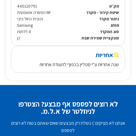
מק״ט
440120791
שיטת קירור - מקרר
NF הפשרה אוטומטית
גימור מקרר
זכוכית כחול נייבי
מותג
Samsung
סוג המקרר
4 דלתות
פונקציית שמירת שבת
כן
אחריות
שנה אחריות ע"י סמליין בכפוף לתעודת אחריות
לא רוצים לפספס אף מבצע? הצטרפו
לניוזלטר של א.ל.מ.
אנחנו לא מציקים :) נשלח רק מבצעים שווים שאתם בטוח לא רוצים
לפספס