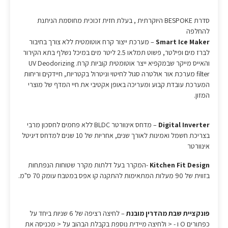
סדרת BESPOKE היוקרתית , בעלת חזית זכוכית מחוסמת הניתנת
להחלפה
Smart Ice Maker
– מערכת ייצור קרח אוטומטית ללא צורך בחיבור
לברז מים ופילטר, פשוט תמלאו 2.5 ליטר מים במיכל נשלף בתא הקירור
והאייס מייקר שבמקפיא ייצר אוטומטית קוביות קרח. UV Deodorizing
filter מערכת אור אולטרה סגול לחיטוי וניטרול בקטריות, חיידקים וריחות
המערכת עובדת קבוע ומעריכה באופן אקטיבי את חיי המדף של מוצרי
המזון.
Digital Inverter
– מדחס אינוורטר BLDC ללא פחמים לחסכון מרבי
בצריכת חשמל ואמינות לאורך שנים, אחריות של 10 שנים למדחס דיגיטל
אינוורטר
Kitchen Fit Design
-המקרר בעל דלתות מקרר שטוחות הנפתחות
בזווית של 90 מעלות המתאימות להתקנה קו אפס במטבח עומק 70 ס"מ.
פונקציית שבת מהדרין מובנת
– לחיצה רציפה של 6 שניות ביחד על
כפתורים O ו - < ולחיצה מיידית נוספת בקבלת הבהוב על < מכניסה את