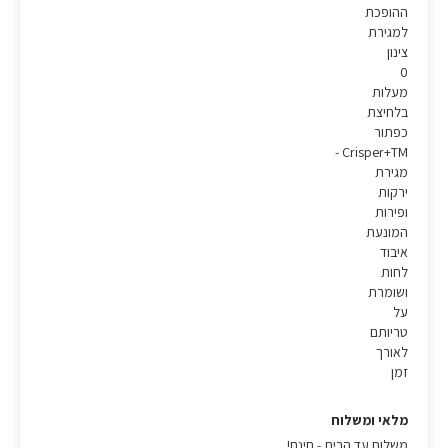
ההופכת
למגירת
צינון
0
מעלות
בלחיצת
כפתור
Crisper+TM -
מגירת
ירקות
ופירות
המונעת
איבוד
לחות
ושומרת
על
טריותם
לאורך
זמן
מלאי ומשלוח
משלוח עד הבית - חינם!