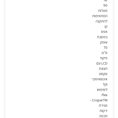
של
90
מעלות
המתאימות
להתקנה
קו
אפס
במטבח
עומק
70
ס"מ.
פיקוד
LCD עם
תצוגת
טקסט
אינטואיטיבי
וקל
לשימוש
Flex
CrisperTM -
מגירת
ירקות
חכמה