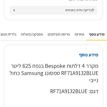
בדיקת מלאי בסניפים
מידע נוסף
אחריות
פריסת תשלומים
אספקה/משלוח
גלריית תמונו
מידע נוסף
מקרר 4 דלתות Bespoke בנפח 625 ליטר
RF71A9132BLUE סמסונג Samsung כחול
נייבי
דגם: RF71A9132BLUE