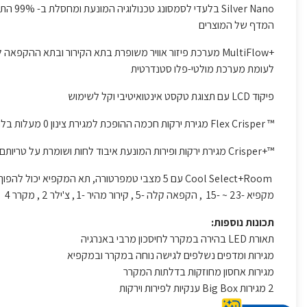
r Nano
המדף של המוצרים
+MultiFlow מערכת פיזור אוויר משופרת בתא הקירור ובתא ה
לעומת מערכת מולטי-פלו סטנדרטית
פיקוד LCD עם תצוגת טקסט אינטואיטיבי וקל לשימוש
™ Flex Crisper מגירת ירקות חכמה ההופכת למגירת צינון 0 מעלות בלחיצת כפתור
™+Crisper מגירת ירקות ופירות המונעת איבוד לחות ושומרת על טריותם לאורך זמן
Cool Select+Room עם 5 מצבי טמפרטורה, תא המק
מקפיא -23 ~ -15 , הקפאה קלה -5 , קירור מהיר -1 , צ'ילר 2 , מקרר 4
תכונות נוספות:
תאורת LED בהירה במקרר לחיסכון מרבי באנרגיה
מגירות ומדפים נשלפים לגישה נוחה במקרר ובמקפיא
מגירות אחסון מחוזקות בדלתות המקרר
2 מגירות Big Box ענקיות לפירות וירקות