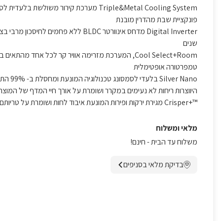
Triple&Metal Cooling System מערכת קירור משולשת בלעדית לסמסונג, הכוללת 3 מאיידים
פונקציית שבת מהדרין מובנת
Digital Inverter מדחס אינוורטר BLDC ללא פחמי
שנים
Cool Select+Room, המערכת מזרימה אוויר קר לכל אחד מ
טמפרטורה אופטימלית
Silver Nano
היווצרות ריחות לא נעימים במקרר ושומרת על אורך חיי המדף של המוצר
™+Crisper מגירת ירקות ופירות המונעת איבוד לחות ושומרת על טריותם לאורך זמן
מלאי ומשלוח
משלוח עד הבית - חינם!
בדיקת מלאי בסניפים