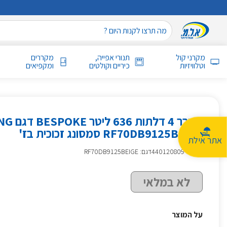
מקרני קול
תנורי אפייה,
מקררים
וטלוויזיות
כיריים וקולטים
ומקפיאים
מקרר 4 דלת
RF70DB9125BEIGE סמסונג זכוכית בז'
אתר אילת
מק״ט
:
440120809
דגם: RF70DB9125BEIGE
לא במלאי
על המוצר