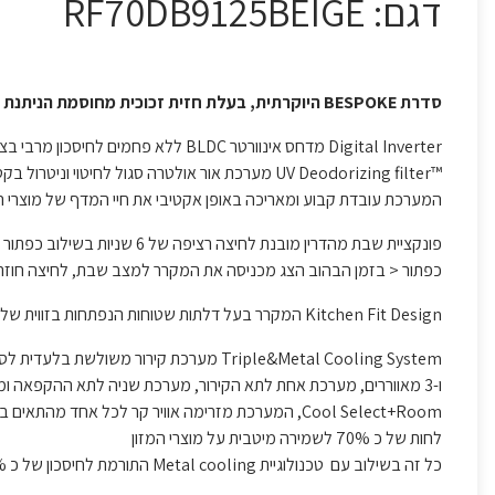
דגם: RF70DB9125BEIGE
סדרת BESPOKE היוקרתית, בעלת חזית זכוכית מחוסמת הניתנת להחלפה
Digital Inverter מדחס אינוורטר BLDC ללא פחמים לחיסכון מרבי בצריכת חשמל ואמינות לאורך שנים, אחריות של 10 שנים למדחס דיגיטל אינוורטר
™UV Deodorizing filter מערכת אור אולטרה סגול לחיטוי וניטרול בקטריות, חיידקים וריחות
המערכת עובדת קבוע ומאריכה באופן אקטיבי את חיי המדף של מוצרי ה
פונקציית שבת מהדרין מובנת לחיצה רציפה של 6 שניות בשילוב כפתור O וכפתור < ולחיצה נוספת על
כפתור < בזמן הבהוב הצג מכניסה את המקרר למצב שבת, לחיצה חוזרת של 6 שניות
Kitchen Fit Design המקרר בעל דלתות שטוחות הנפתחות בזווית של 90° המתאימות להתקנה קו אפס במטבח עומק 70 ס"מ
Triple&Metal Cooling System מערכת קירור משולשת בלעדית לסמסונג, הכוללת 3 מאיידים
ו-3 מאווררים, מערכת אחת לתא הקירור, מערכת שניה לתא ההקפאה ומערכת שלישית לתא
Cool Select+Room, המערכת מזרימה אוויר קר לכל א
לחות של כ 70% לשמירה מיטבית על מוצרי המזון
כל זה בשילוב עם טכנולוגיית Metal cooling התורמת לחיסכון של כ 10% בצריכת האנרגיה