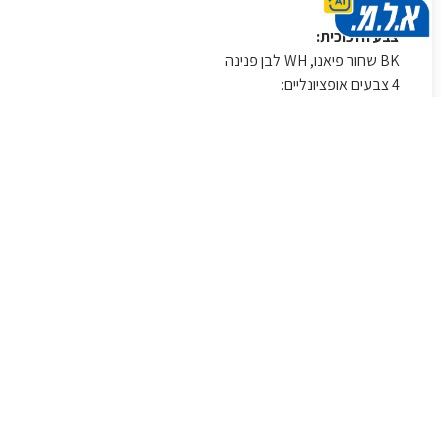
צבע הזכוכית:
BK שחור פיאנו, WH לבן פנינה
4 צבעים אופציונליים:
זכוכית: כחול נייבי, בז'
דירוג וצריכת אנרגיה שנתית
לפי תקן חדש: E , 350 קו"ט
נפחים בליטר:
נפח: 636
תא קירור: 386
תא הקפאה: 250
בחירת Cool Select+Room למצב מקרר
נפח תא קירור: 511