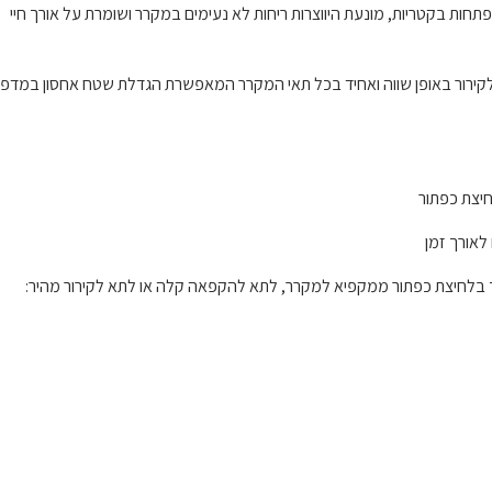
Silve בלעדי לסמסונג טכנולוגיה המונעת ומחסלת ב- 99% התפתחות בקטריות, מונעת היווצרות ריחות לא נעימים במקרר ושומרת על אורך חיי
הקפאה לקירור באופן שווה ואחיד בכל תאי המקרר המאפשרת הגדלת שטח אחסון במדפי
פיא יכול להפוך בלחיצת כפתור ממקפיא למקרר, לתא להקפאה קלה או לתא לקירור מהיר: