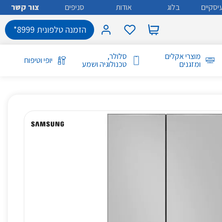
יסקיים
בלוג
אודות
סניפים
צור קשר
הזמנה טלפונית 8999*
מוצרי אקלים
סלולר,
יופי וטיפוח
ומזגנים
טכנולוגיה ושמע