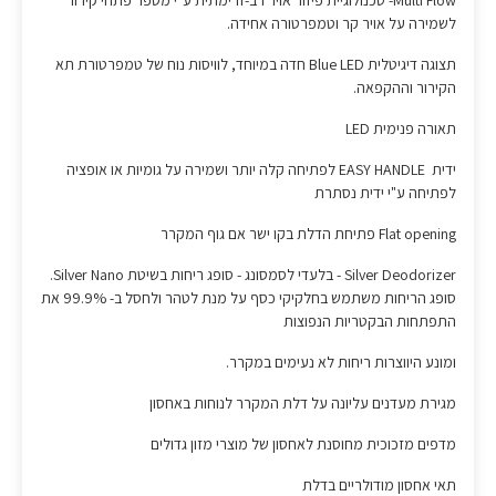
Multi Flow- טכנולוגיית פיזור אויר רב-זרימתית ע"י מספר פתחי קירור
לשמירה על אויר קר וטמפרטורה אחידה.
תצוגה דיגיטלית Blue LED חדה במיוחד, לוויסות נוח של טמפרטורת תא
הקירור וההקפאה.
תאורה פנימית LED
ידית EASY HANDLE לפתיחה קלה יותר ושמירה על גומיות או אופציה
לפתיחה ע"י ידית נסתרת
Flat opening פתיחת הדלת בקו ישר אם גוף המקרר
Silver Deodorizer - בלעדי לסמסונג - סופג ריחות בשיטת Silver Nano.
סופג הריחות משתמש בחלקיקי כסף על מנת לטהר ולחסל ב- 99.9% את
התפתחות הבקטריות הנפוצות
ומונע היווצרות ריחות לא נעימים במקרר.
מגירת מעדנים עליונה על דלת המקרר לנוחות באחסון
מדפים מזכוכית מחוסנת לאחסון של מוצרי מזון גדולים
תאי אחסון מודולריים בדלת