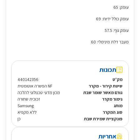
עומק: 65
עומק כולל ידיות: 69
עומק גוף: 57.5
מעבר דלת מינימלי: 60
תכונות
מק״ט
440142356
שיטת קירור - מקרר
NF הפשרה אוטומטית
גורם מאשר שומר שבת
מכון מדעי טכנולוגי להלכה
גימור מקרר
זכוכית שחורה
מותג
Samsung
סוג המקרר
ללא מקפיא
פונקציית שמירת שבת
כן
אחריות