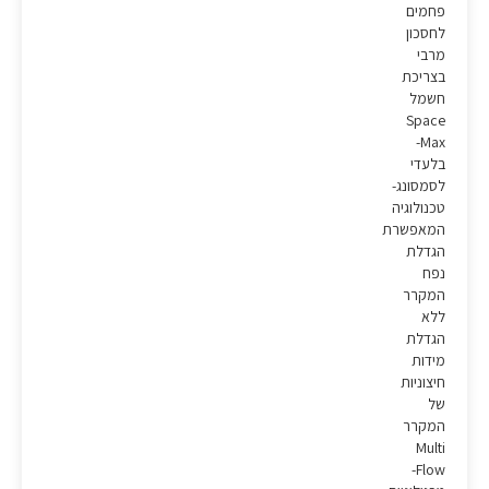
פחמים
לחסכון
מרבי
בצריכת
חשמל
Space
Max-
בלעדי
לסמסונג-
טכנולוגיה
המאפשרת
הגדלת
נפח
המקרר
ללא
הגדלת
מידות
חיצוניות
של
המקרר
Multi
Flow-