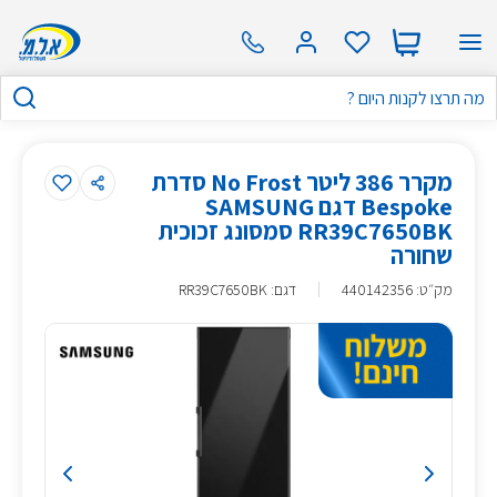
מקרר 386 ליטר No Frost סדרת
Bespoke דגם SAMSUNG
RR39C7650BK סמסונג זכוכית
שחורה
מק״ט
:
440142356
דגם: RR39C7650BK