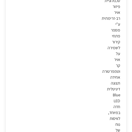
טכנולוגיית
פיזור
אויר
רב-זרימתית
ע"י
מספר
פתחי
קירור
לשמירה
על
אויר
קר
וטמפרטורה
אחידה
תצוגה
דיגיטלית
Blue
LED
חדה
במיוחד,
לוויסות
נוח
של