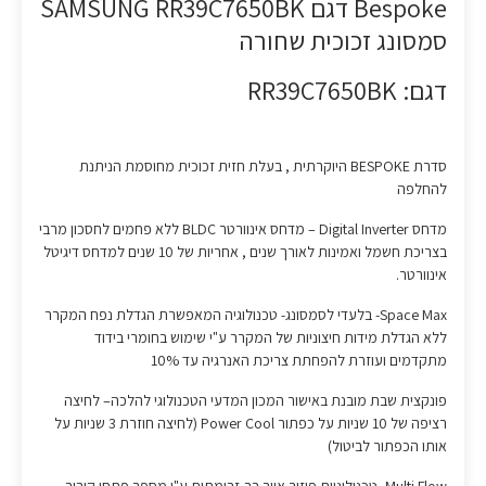
Bespoke דגם SAMSUNG RR39C7650BK
סמסונג זכוכית שחורה
דגם: RR39C7650BK
סדרת BESPOKE היוקרתית , בעלת חזית זכוכית מחוסמת הניתנת
להחלפה
מדחס Digital Inverter – מדחס אינוורטר BLDC ללא פחמים לחסכון מרבי
בצריכת חשמל ואמינות לאורך שנים , אחריות של 10 שנים למדחס דיגיטל
אינוורטר.
Space Max- בלעדי לסמסונג- טכנולוגיה המאפשרת הגדלת נפח המקרר
ללא הגדלת מידות חיצוניות של המקרר ע"י שימוש בחומרי בידוד
מתקדמים ועוזרת להפחתת צריכת האנרגיה עד 10%
פונקצית שבת מובנת באישור המכון המדעי הטכנולוגי להלכה– לחיצה
רציפה של 10 שניות על כפתור Power Cool (לחיצה חוזרת 3 שניות על
אותו הכפתור לביטול)