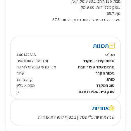
גובה: 186 רוחב: 83.1 עומק: 75.7
עומק כולל ידיות: 80 עומק
גוף: 65.7
מעבר דלת מינימלי לאחר פירוק דלתות: 67.5
תכונות
מק״ט
440142818
שיטת קירור - מקרר
NF הפשרה אוטומטית
גורם מאשר שומר שבת
מכון מדעי טכנולוגי להלכה
גימור מקרר
שחור
מותג
Samsung
סוג המקרר
מקפיא עליון
פונקציית שמירת שבת
כן
אחריות
שנה אחריות ע"י סמליין בכפוף לתעודת אחריות