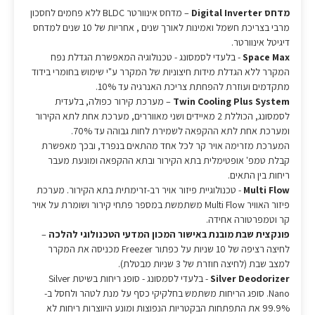
מדחס Digital Inverter
– מדחס אינוורטר BLDC ללא פחמים לחסכון
מרבי בצריכת חשמל ואמינות לאורך שנים , אחריות של 10 שנים למדחס
דיגיטל אינוורטר.
Space Max
- בלעדי לסמסונג - טכנולוגיה המאפשרת הגדלת נפח
המקרר ללא הגדלת מידות חיצוניות של המקרר ע"י שימוש בחומרי בידוד
מתקדמים ועוזרת להפחתת צריכת האנרגיה עד 10%.
Twin Cooling Plus System
– מערכת קירור כפולה, בלעדית
לסמסונג, הכוללת 2 מאיידים ושני מאווררים, מערכת אחת לתא הקירור
ומערכת אחת לתא ההקפאה לשמירת לחות גבוהה עד 70%.
המערכת מזרימה אויר קר לכל אחד מהתאים בנפרד, ובכך מאפשרת
קבלת טמפ' אופטימלית בתא הקירור ובתא ההקפאה ומונעת מעבר
ריחות בין התאים.
Multi Flow
- טכנולוגיית פיזור אויר רב-זרימתית בתא הקירור. מערכת
פיזור האוויר Multi Flow משתמשת במספר פתחי קירור ושומרת על אויר
קר וטמפרטורה אחידה.
פונקצית שבת מובנת באישור המכון המדעי הטכנולוגי להלכה
–
לחיצה רציפה של 10 שניות על כפתור Freezer מכניסה את המקרר
למצב שבת (לחיצה חוזרת של 3 שניות מבטלת).
Silver Deodorizer
- בלעדי לסמסונג - סופג ריחות בשיטת Silver
Nano. סופג הריחות משתמש בחלקיקי כסף על מנת לטהר ולחסל ב-
99.9% את התפתחות הבקטריות הנפוצות ומונע היווצרות ריחות לא