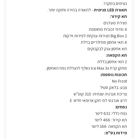
נעימים במקרר.
תאורת LED פנימית
- לתאורה בהירה וחזקה יותר.
תא קירור:
מגירת מעדנים
4 מדפי זכוכית מחוסמת
2 Big Box מגירות ענקיות לפירות וירקות
4 תאי אחסון מודולריים בדלת
תא אחסון ענק לבקבוקים
תא הקפאה:
2 תאי אחסון בדלת
מתקן קרח Ice Max 3x נשלף להגדלת נפח האחסון .
תכונות נוספות:
No Frost
צבע: בלאק סטיל
צריכת אנרגיה שנתית: 310 קוט"ש
דרוג אנרגטי לפי תקן ארופאי חדש: E
נפחים:
נפח כללי: 632 ליטר
תא קירור: 466 ליטר
תא הקפאה: 166 ליטר
מידות בס"מ: